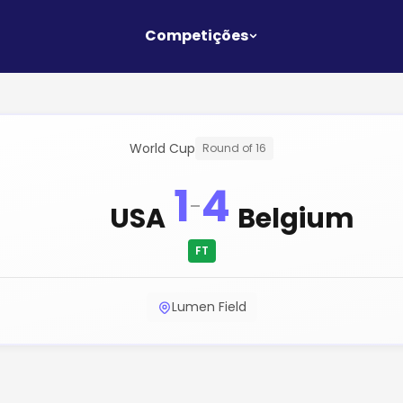
Competições
World Cup
Round of 16
1
4
-
USA
Belgium
FT
Lumen Field