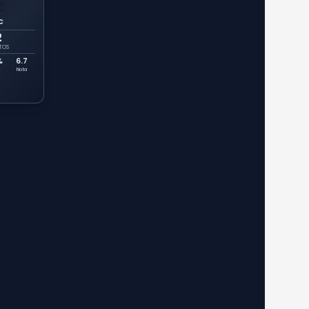
C
2
TOS
%
6.7
Nota
s