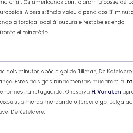
oronar. Os americanos controlaram a posse de b
uropeias. A persistência valeu a pena aos 31 minuto
ando a torcida local à loucura e restabelecendo
ronto eliminatório.
as dois minutos após o gol de Tillman, De Ketela
rança. Estes dois gols fundamentais mudaram a
In
 enormes na retaguarda. O reserva
H. Vanaken
apro
 deixou sua marca marcando o terceiro gol belga 
vel De Ketelaere.