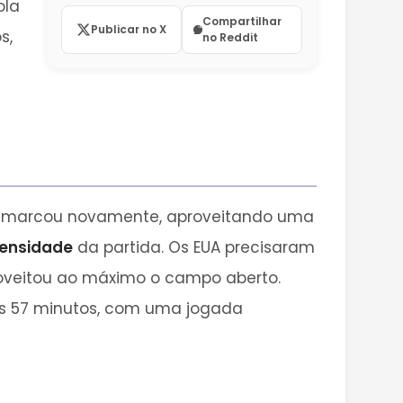
ola
Compartilhar
Publicar no X
s,
no Reddit
ere marcou novamente, aproveitando uma
tensidade
da partida. Os EUA precisaram
veitou ao máximo o campo aberto.
aos 57 minutos, com uma jogada