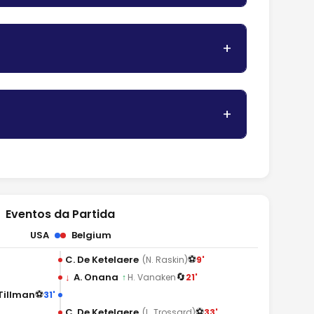
Eventos da Partida
USA
Belgium
⚽
C. De Ketelaere
9'
(N. Raskin)
🔄
↓
A. Onana
21'
↑
H. Vanaken
⚽
Tillman
31'
⚽
C. De Ketelaere
33'
(L. Trossard)