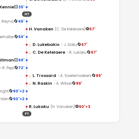
🟨
Kennie
35'
HT
🔄
46'
. Reyna
⚽
H. Vanaken
57'
(C. De Ketelaere)
🔄
59'
erhalter
🔄
↓
D. Lukebakio
67'
↑
J. Doku
🔄
↓
C. De Ketelaere
67'
↑
R. Lukaku
🟨
Tillman
69'
🔄
72'
↑
R. Pepi
🔄
↓
L. Trossard
89'
↑
A. Saelemaekers
🔄
↓
N. Raskin
89'
↑
A. Witsel
🔄
90'+2
right
🔄
90'+2
fsten
⚽
R. Lukaku
90'+3
(H. Vanaken)
FT