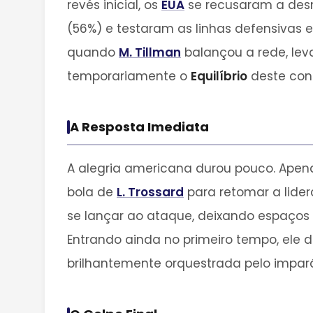
revés inicial, os
EUA
se recusaram a desm
(56%) e testaram as linhas defensivas e
quando
M. Tillman
balançou a rede, lev
temporariamente o
Equilíbrio
deste conf
A Resposta Imediata
A alegria americana durou pouco. Apen
bola de
L. Trossard
para retomar a lide
se lançar ao ataque, deixando espaços
Entrando ainda no primeiro tempo, ele
brilhantemente orquestrada pelo impará