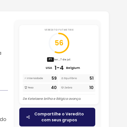
VEREDITO FUTMETRIX
56
a
ter., 7 de jul.
FT
1-4
USA
Belgium
59
51
⚡ Intensidade
⚖️ Equilíbrio
40
10
🏆 Peso
🎲 Zebra
De Ketelaere brilha e Bélgica avança.
Compartilhe o Veredito
 do
com seus grupos