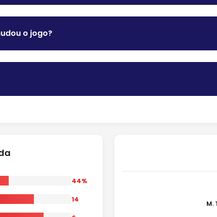
mudou o jogo?
ida
44%
14
M. 