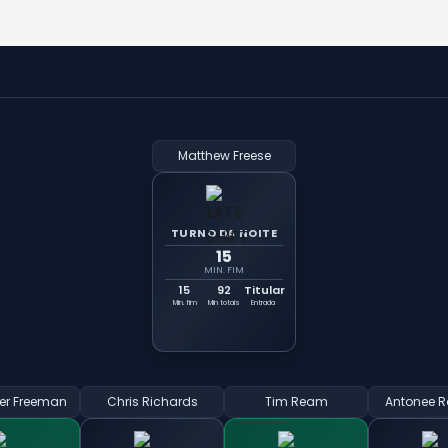
Matthew Freese
TURNO DA NOITE
15
MIN. FIM
15
92
Titular
Min. fim
Min totais
Entrada
er Freeman
Chris Richards
Tim Ream
Antonee R