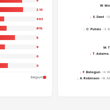
6
W. Mc
2.10
↓
S. Dest
↑
G
402
81%
↓
C. Pulisic
↑
S. B
5
9
M. 
↓
T. Adams
0
0
↓
F. Balogun
↑
H. W
Belgium
↓
A. Robinson
↑
M. Ar