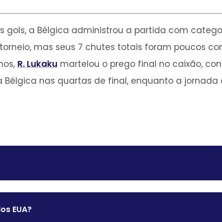
gols, a Bélgica administrou a partida com catego
 torneio, mas seus 7 chutes totais foram poucos c
mos,
R. Lukaku
martelou o prego final no caixão, c
te a Bélgica nas quartas de final, enquanto a jorn
dos EUA?