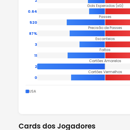
2
Gols Esperados (xG)
0.64
Passes
520
Precisão de Passes
87%
Escanteios
3
Faltas
11
Cartões Amarelos
2
Cartões Vermelhos
0
USA
Cards dos Jogadores