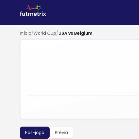
Início
/
World Cup
/
USA vs Belgium
Pos-jogo
Prévia