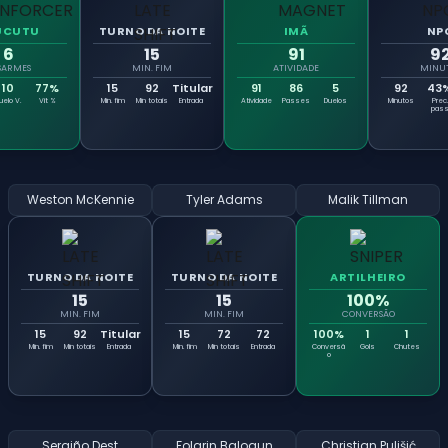
UCUTU
TURNO DA NOITE
IMÃ
NP
6
15
91
9
SARMES
MIN. FIM
ATIVIDADE
MINU
10
77%
15
92
Titular
91
86
5
92
43
uelo V.
Vit %
Min. fim
Min totais
Entrada
Atividade
Passes
Duelos
Minutos
Prec.
pas
Weston McKennie
Tyler Adams
Malik Tillman
TURNO DA NOITE
TURNO DA NOITE
ARTILHEIRO
15
15
100%
MIN. FIM
MIN. FIM
CONVERSÃO
15
92
Titular
15
72
72
100%
1
1
Min. fim
Min totais
Entrada
Min. fim
Min totais
Entrada
Conversã
Gols
Chutes
o
Sergiño Dest
Folarin Balogun
Christian Pulišić