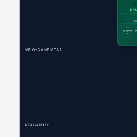
BR
DE
6
Desarme
D
s
MEIO-CAMPISTAS
ATACANTES