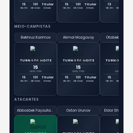
15
101
Titular
15
101
Titular
13
77
7
Min. fim
Min totais
Entrada
Min. fim
Min totais
Entrada
Min. fim
Min totais
Ent
MEIO-CAMPISTAS
Bekhruz Karimov
Akmal Mozgovoy
Otabek Shukur
TURNO DA NOITE
TURNO DA NOITE
TURNO DA NOI
15
15
15
MIN. FIM
MIN. FIM
MIN. FIM
15
101
Titular
15
101
Titular
15
101
Tit
Min. fim
Min totais
Entrada
Min. fim
Min totais
Entrada
Min. fim
Min totais
Ent
ATACANTES
Abbosbek Fayzullaev
Oston Urunov
Eldor Shomuro