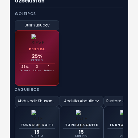
Uzbekistan
GOLEIROS
Utkir Yusupov
PENEIRA
25%
DEFESA %
25%
3
1
Defesa %
Sofridos
Defesas
ZAGUEIROS
Abdukodir Khusanov
Abdulla Abdullaev
TURNO DA NOITE
TURNO DA NOITE
TURNO DA NOI
15
15
13
MIN. FIM
MIN. FIM
MIN. FIM