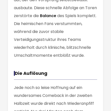
ausbaute. Diese schnelle Abfolge an Toren
zerstörte die
Balance
des Spiels komplett.
Die heimischen Fans verstummten,
während die zuvor stabile
Verteidigungsstruktur ihres Teams
wiederholt durch klinische, blitzschnelle
Umschaltmomente entblößt wurde.
Die Auflösung
Jede noch so leise Hoffnung auf ein
wundersames Comeback in der zweiten
Halbzeit wurde direkt nach Wiederanpfiff