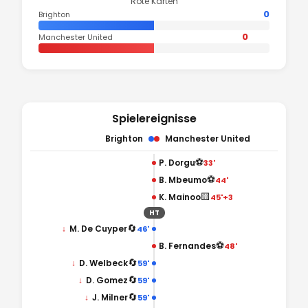
Rote Karten
0
Brighton
0
Manchester United
Spielereignisse
Brighton
Manchester United
⚽
P. Dorgu
33'
⚽
B. Mbeumo
44'
🟨
K. Mainoo
45'+3
HT
🔄
↓
M. De Cuyper
46'
⚽
B. Fernandes
48'
🔄
↓
D. Welbeck
59'
🔄
↓
D. Gomez
59'
🔄
↓
J. Milner
59'