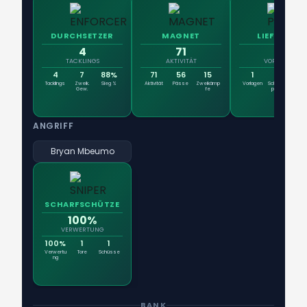
DURCHSETZER
MAGNET
LIEFERANT
4
71
1
TACKLINGS
AKTIVITÄT
VORLAGEN
4
7
88%
71
56
15
1
1
7
Tacklings
Zweik.
Sieg %
Aktivität
Pässe
Zweikämp
Vorlagen
Schlüssel
No
Gew.
fe
pässe
ANGRIFF
Bryan Mbeumo
SCHARFSCHÜTZE
100%
VERWERTUNG
100%
1
1
Verwertu
Tore
Schüsse
ng
BANK