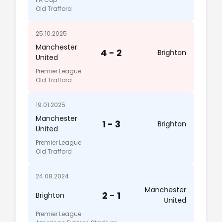
Old Trafford
25.10.2025
Manchester
4 - 2
Brighton
United
Premier League
Old Trafford
19.01.2025
Manchester
1 - 3
Brighton
United
Premier League
Old Trafford
24.08.2024
Manchester
2 - 1
Brighton
United
Premier League