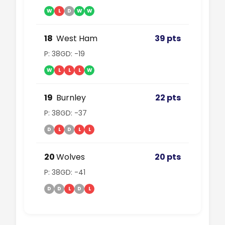
W
L
D
W
W
18
West Ham
39 pts
P: 38
GD: -19
W
L
L
L
W
19
Burnley
22 pts
P: 38
GD: -37
D
L
D
L
L
20
Wolves
20 pts
P: 38
GD: -41
D
D
L
D
L