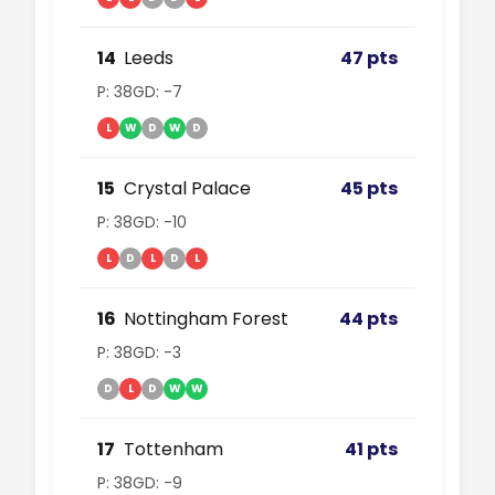
14
Leeds
47 pts
P: 38
GD: -7
L
W
D
W
D
15
Crystal Palace
45 pts
P: 38
GD: -10
L
D
L
D
L
16
Nottingham Forest
44 pts
P: 38
GD: -3
D
L
D
W
W
17
Tottenham
41 pts
P: 38
GD: -9