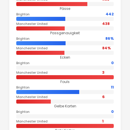
Pässe
442
Brighton
438
Manchester United
Passgenauigkeit
86%
Brighton
84%
Manchester United
Ecken
0
Brighton
3
Manchester United
Fouls
11
Brighton
6
Manchester United
Gelbe Karten
0
Brighton
1
Manchester United