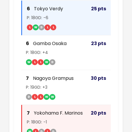
6
Tokyo Verdy
25 pts
P: 18
GD: -6
L
W
D
L
L
6
Gamba Osaka
23 pts
P: 18
GD: +4
W
L
L
W
D
7
Nagoya Grampus
30 pts
P: 19
GD: +3
D
L
L
W
W
7
Yokohama F. Marinos
20 pts
P: 18
GD: -1
W
L
D
L
D