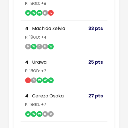
P: 18
GD: +8
W
W
W
D
L
4
Machida Zelvia
33 pts
P: 19
GD: +4
D
W
D
D
W
4
Urawa
25 pts
P: 18
GD: +7
L
D
W
W
W
4
Cerezo Osaka
27 pts
P: 18
GD: +7
W
W
W
D
D