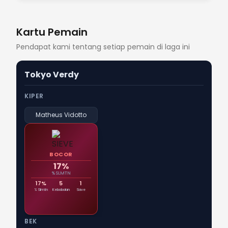
Kartu Pemain
Pendapat kami tentang setiap pemain di laga ini
Tokyo Verdy
KIPER
Matheus Vidotto
BOCOR
17%
% SLMTN
17%
5
1
% Slmtn
Kebobolan
Save
BEK