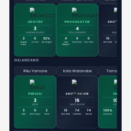
ARSITEK
PROVOKATOR
SHIFT AKHIR
3
4
15
UMPAN KUNCI
FOUL DIDAPAT
MNT AKHIR
3
0
32%
4
9
0
15
90
Sta
Umpan
Assist
Akr Umpan
Foul
Duel Won
Pen. Won
Mnt Akhir
Total Mnt
Ma
Kunci
Didapat
GELANDANG
Riku Yamane
Kota Watanabe
Tomoki Kond
PERISAI
SHIFT AKHIR
SNIPER
3
15
100%
BLOK
MNT AKHIR
KONVERSI
3
0
2
15
74
74
100%
1
Blok
Intersepsi
Tekel
Mnt Akhir
Total Mnt
Masuk
Konversi
Gol
Temb