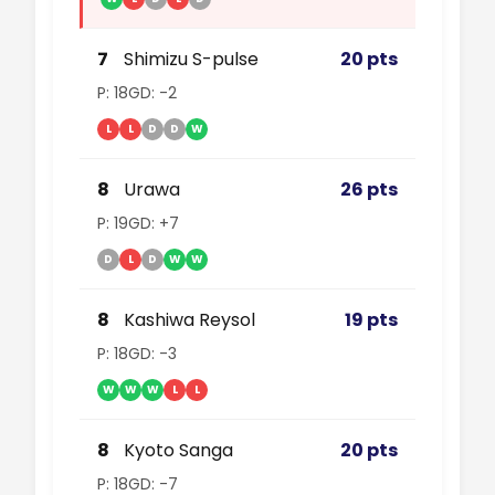
7
Shimizu S-pulse
20 pts
P: 18
GD: -2
L
L
D
D
W
8
Urawa
26 pts
P: 19
GD: +7
D
L
D
W
W
8
Kashiwa Reysol
19 pts
P: 18
GD: -3
W
W
W
L
L
8
Kyoto Sanga
20 pts
P: 18
GD: -7