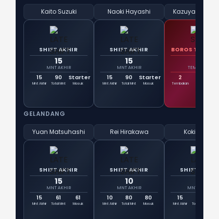
Kaito Suzuki
Naoki Hayashi
Kazuya Miyaha
SHIFT AKHIR
SHIFT AKHIR
BOROS TEMBA
15
15
2
MNT AKHIR
MNT AKHIR
TEMBAKAN
15
90
Starter
15
90
Starter
2
0
Mnt Akhir
Total Mnt
Masuk
Mnt Akhir
Total Mnt
Masuk
Tembakan
Gol
Te
Gaw
GELANDANG
Yuan Matsuhashi
Rei Hirakawa
Koki Morita
SHIFT AKHIR
SHIFT AKHIR
SHIFT AKHIR
15
10
15
MNT AKHIR
MNT AKHIR
MNT AKHIR
15
61
61
10
80
80
15
90
Sta
Mnt Akhir
Total Mnt
Masuk
Mnt Akhir
Total Mnt
Masuk
Mnt Akhir
Total Mnt
Ma