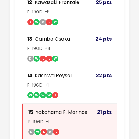
12
Kawasaki Frontale
25 pts
P: 19
GD: -5
L
W
D
L
W
13
Gamba Osaka
24 pts
P: 19
GD: +4
D
W
L
L
W
14
Kashiwa Reysol
22 pts
P: 19
GD: +1
W
W
W
W
L
15
Yokohama F. Marinos
21 pts
P: 19
GD: -1
D
W
L
D
L