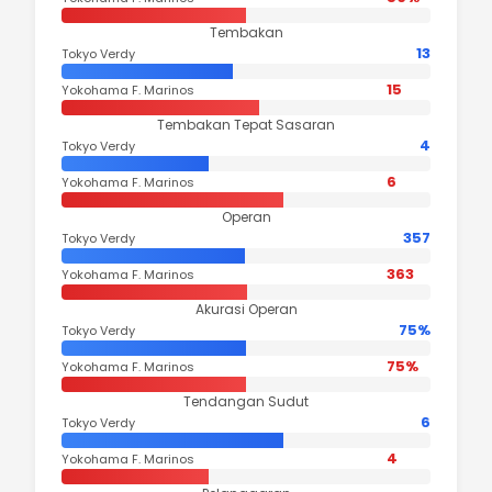
Tembakan
13
Tokyo Verdy
15
Yokohama F. Marinos
Tembakan Tepat Sasaran
4
Tokyo Verdy
6
Yokohama F. Marinos
Operan
357
Tokyo Verdy
363
Yokohama F. Marinos
Akurasi Operan
75%
Tokyo Verdy
75%
Yokohama F. Marinos
Tendangan Sudut
6
Tokyo Verdy
4
Yokohama F. Marinos