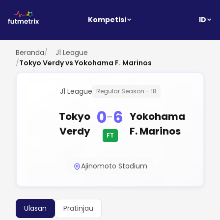
ID
Kompetisi
Beranda
/
J1 League
/
Tokyo Verdy vs Yokohama F. Marinos
J1 League
Regular Season - 18
0
6
-
Tokyo
Yokohama
Verdy
F. Marinos
FT
Ajinomoto Stadium
Ulasan
Pratinjau