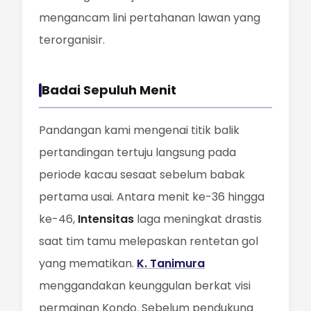
mengancam lini pertahanan lawan yang
terorganisir.
Badai Sepuluh Menit
Pandangan kami mengenai titik balik
pertandingan tertuju langsung pada
periode kacau sesaat sebelum babak
pertama usai. Antara menit ke-36 hingga
ke-46,
Intensitas
laga meningkat drastis
saat tim tamu melepaskan rentetan gol
yang mematikan.
K. Tanimura
menggandakan keunggulan berkat visi
permainan Kondo. Sebelum pendukung