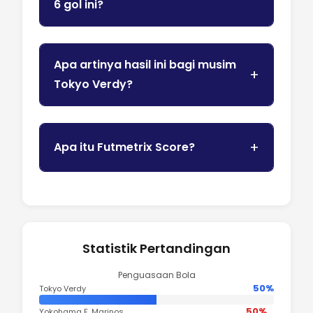
6 gol ini?
Apa artinya hasil ini bagi musim
Tokyo Verdy?
Apa itu Futmetrix Score?
Statistik Pertandingan
Penguasaan Bola
50%
Tokyo Verdy
50%
Yokohama F. Marinos