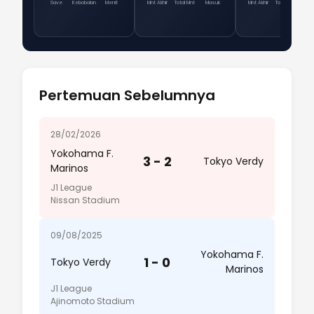
Save
Kebobolan
Menit
Mnt Akhir
Total Mnt
Masuk
Mnt Akhir
Total Mnt
Ma
Pertemuan Sebelumnya
28/02/2026
Yokohama F.
3 - 2
Tokyo Verdy
Marinos
J1 League
Nissan Stadium
09/08/2025
Yokohama F.
1 - 0
Tokyo Verdy
Marinos
J1 League
Ajinomoto Stadium