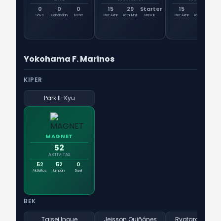
0
0
0
15
29
Starter
15
0
Sta
Save
Kebobolan
Menit
Mnt Akhir
Total Mnt
Masuk
Mnt Akhir
Total Mnt
Ma
Yokohama F. Marinos
KIPER
Park Il-Kyu
MAGNET
52
AKTIVITAS
52
52
0
Aktivitas
Umpan
Duel
BEK
Taisei Inoue
Jeisson Quiñónes
Ryotaro Tsuno