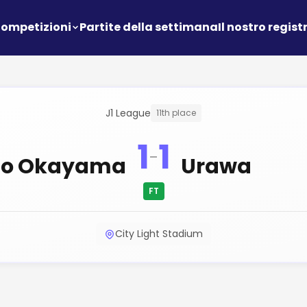
ompetizioni
Partite della settimana
Il nostro regist
J1 League
11th place
1
1
-
no Okayama
Urawa
FT
City Light Stadium