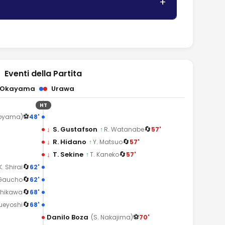
Eventi della Partita
 Okayama
Urawa
HT
⚽
48'
toyama)
🔄
↓
S. Gustafson
57'
↑
R. Watanabe
🔄
↓
R. Hidano
57'
↑
Y. Matsuo
🔄
↓
T. Sekine
57'
↑
T. Kaneko
🔄
62'
K. Shirai
🔄
62'
 Gaucho
🔄
68'
ishikawa
🔄
68'
Sueyoshi
⚽
Danilo Boza
70'
(S. Nakajima)