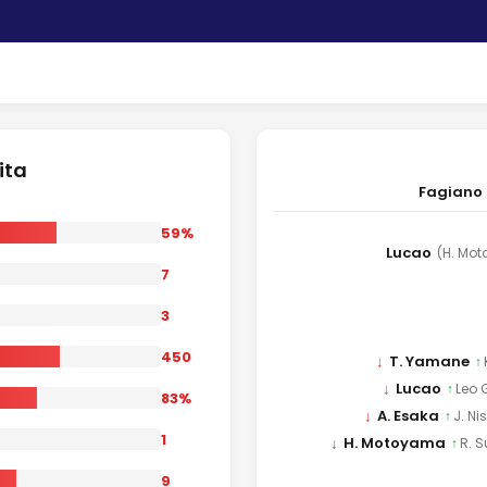
ita
Fagiano
59%
Lucao
(H. Mo
7
3
450
↓
T. Yamane
↑
↓
Lucao
↑
Leo
83%
↓
A. Esaka
↑
J. N
1
↓
H. Motoyama
↑
R. 
9