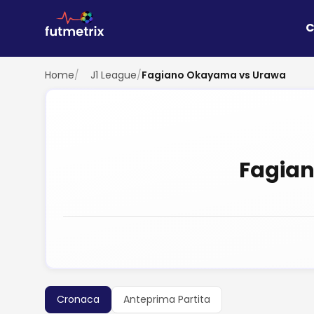
C
Home
/
J1 League
/
Fagiano Okayama vs Urawa
Fagia
Cronaca
Anteprima Partita