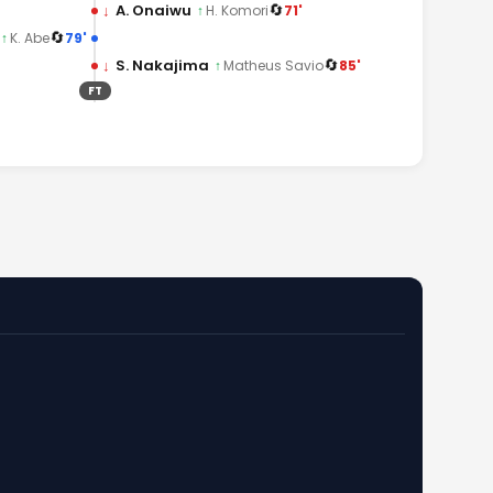
🔄
↓
A. Onaiwu
71'
↑
H. Komori
🔄
79'
↑
K. Abe
🔄
↓
S. Nakajima
85'
↑
Matheus Savio
FT