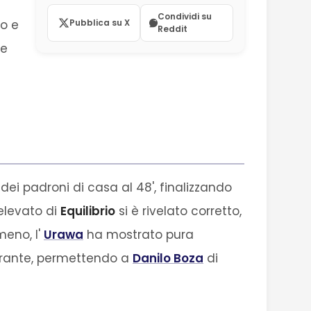
Condividi su
po e
Pubblica su X
Reddit
te
dei padroni di casa al 48', finalizzando
 elevato di
Equilibrio
si è rivelato corretto,
meno, l'
Urawa
ha mostrato pura
ltrante, permettendo a
Danilo Boza
di