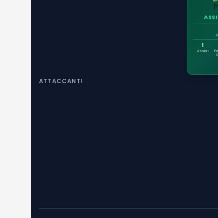
ASS
A
1
Assist
P
ATTACCANTI