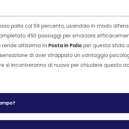
ssesso palla col 59 percento, usandolo in modo difens
ha completato 450 passaggi per smorzare efficacemen
o rende altissima la
Posta in Palio
per questa sfida a
 sensazione di aver strappato un vantaggio psicolog
re si incontreranno di nuovo per chiudere questo a
 campo?