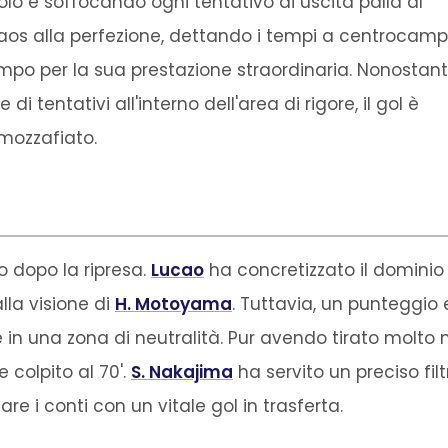
 e soffocando ogni tentativo di uscita palla al
caos alla perfezione, dettando i tempi a centrocam
ampo per la sua prestazione straordinaria. Nonostan
 tentativi all'interno dell'area di rigore, il gol è
mozzafiato.
o dopo la ripresa.
Lucao
ha concretizzato il dominio 
lla visione di
H. Motoyama
. Tuttavia, un punteggio
 in una zona di neutralità. Pur avendo tirato molto 
 colpito al 70'.
S. Nakajima
ha servito un preciso fi
e i conti con un vitale gol in trasferta.