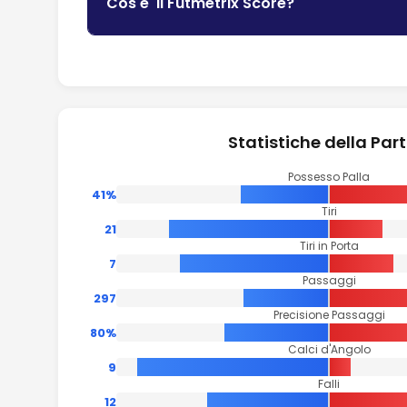
Cos'e' il Futmetrix Score?
Statistiche della Part
Possesso Palla
41%
Tiri
21
Tiri in Porta
7
Passaggi
297
Precisione Passaggi
80%
Calci d'Angolo
9
Falli
12