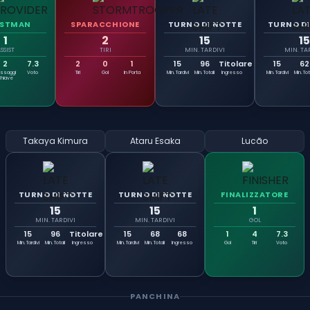
ISTMAN
SPARACCHIONE
TURNO DI NOTTE
TURNO DI
1
2
15
15
SSIST
TIRI
MIN. TARDIVI
MIN. TA
2
7.3
2
0
1
15
96
Titolare
15
62
assaggi
Voto
Tiri
Gol
In Porta
Min. Tardivi
Min. Totali
Ingresso
Min. Tardivi
Min. Tot
Chiave
Takaya Kimura
Ataru Esaka
Lucão
TURNO DI NOTTE
TURNO DI NOTTE
FINALIZZATORE
15
15
1
MIN. TARDIVI
MIN. TARDIVI
GOL
15
96
Titolare
15
68
68
1
4
7.3
Min. Tardivi
Min. Totali
Ingresso
Min. Tardivi
Min. Totali
Ingresso
Gol
Tiri
Voto
PANCHINA