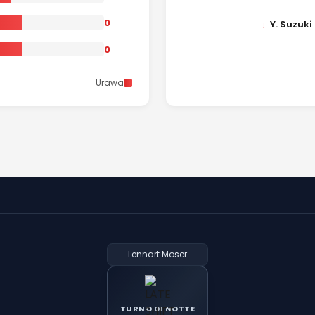
0
↓
Y. Suzuki
0
Urawa
Lennart Moser
TURNO DI NOTTE