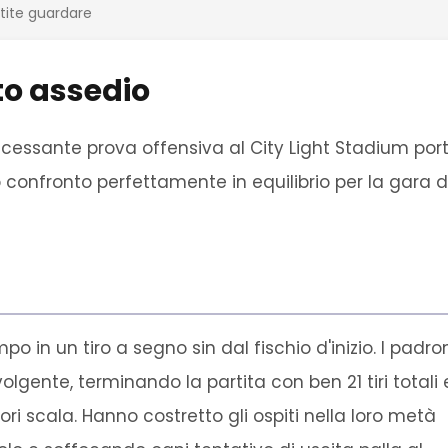
rtite guardare
to assedio
ncessante prova offensiva al City Light Stadium por
o confronto perfettamente in equilibrio per la gara d
o in un tiro a segno sin dal fischio d'inizio. I padro
lgente, terminando la partita con ben 21 tiri totali 
ori scala. Hanno costretto gli ospiti nella loro metà