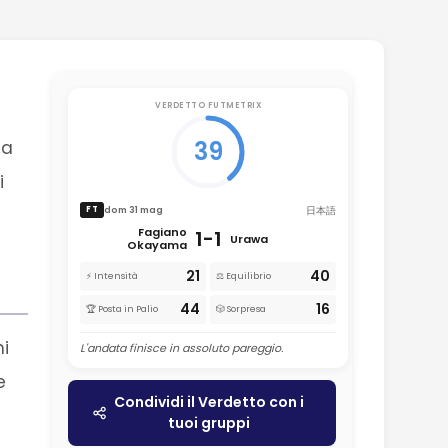
VERDETTO FUTMETRIX
39
ta
i
日本語
dom 31 mag
FT
Fagiano
1-1
Urawa
Okayama
21
40
⚡ Intensità
⚖️ Equilibrio
44
16
🏆 Posta in Palio
🎲 Sorpresa
ni
L'andata finisce in assoluto pareggio.
e
Condividi il Verdetto con i
tuoi gruppi