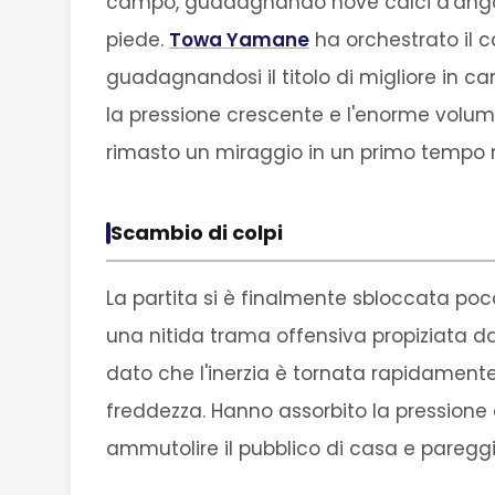
campo, guadagnando nove calci d'angolo
piede.
Towa Yamane
ha orchestrato il 
guadagnandosi il titolo di migliore in c
la pressione crescente e l'enorme volume di
rimasto un miraggio in un primo tempo 
Scambio di colpi
La partita si è finalmente sbloccata poc
una nitida trama offensiva propiziata da
dato che l'inerzia è tornata rapidamente
freddezza. Hanno assorbito la pressione e
ammutolire il pubblico di casa e pareggiar