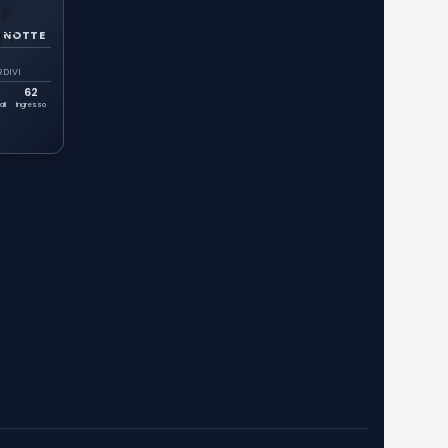
 NOTTE
RDIVI
62
ali
Ingresso