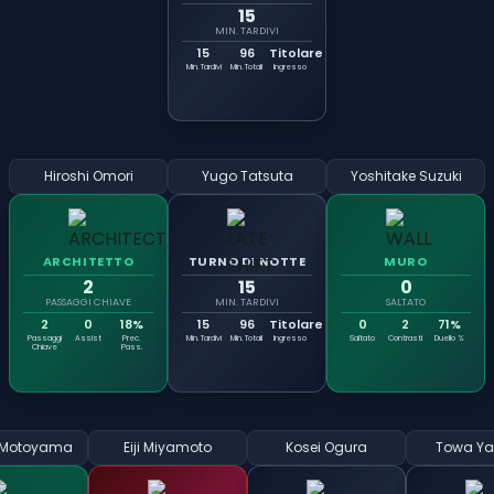
15
MIN. TARDIVI
15
96
Titolare
Min. Tardivi
Min. Totali
Ingresso
Hiroshi Omori
Yugo Tatsuta
Yoshitake Suzuki
ARCHITETTO
TURNO DI NOTTE
MURO
2
15
0
PASSAGGI CHIAVE
MIN. TARDIVI
SALTATO
2
0
18%
15
96
Titolare
0
2
71%
Passaggi
Assist
Prec.
Min. Tardivi
Min. Totali
Ingresso
Saltato
Contrasti
Duello %
Chiave
Pass.
 Motoyama
Eiji Miyamoto
Kosei Ogura
Towa Y