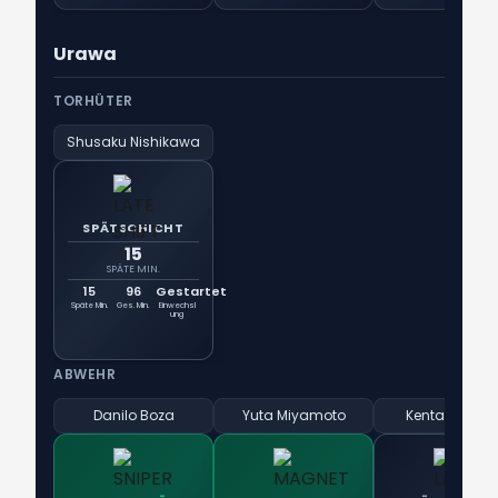
Urawa
TORHÜTER
Shusaku Nishikawa
SPÄTSCHICHT
15
SPÄTE MIN.
15
96
Gestartet
Späte Min.
Ges. Min.
Einwechsl
ung
ABWEHR
Danilo Boza
Yuta Miyamoto
Kenta Nemot