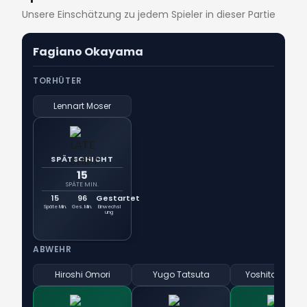
Unsere Einschätzung zu jedem Spieler in dieser Partie
Fagiano Okayama
TORHÜTER
Lennart Moser
SPÄTSCHICHT
15
SPÄTE MIN.
15
96
Gestartet
Späte Min.
Ges. Min.
Einwechsl
ung
ABWEHR
Hiroshi Omori
Yugo Tatsuta
Yoshitake Suzu