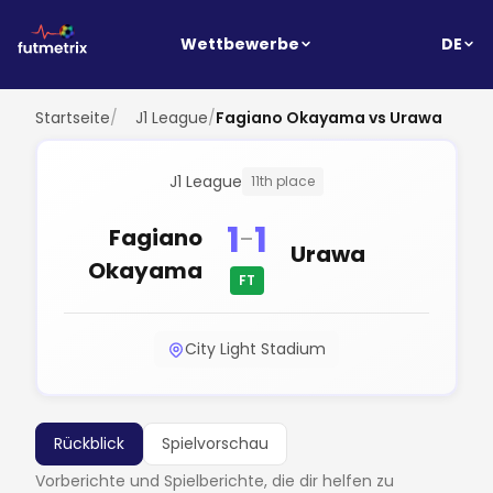
DE
Wettbewerbe
Startseite
/
J1 League
/
Fagiano Okayama vs Urawa
J1 League
11th place
1
1
-
Fagiano
Urawa
Okayama
FT
City Light Stadium
Rückblick
Spielvorschau
Vorberichte und Spielberichte, die dir helfen zu