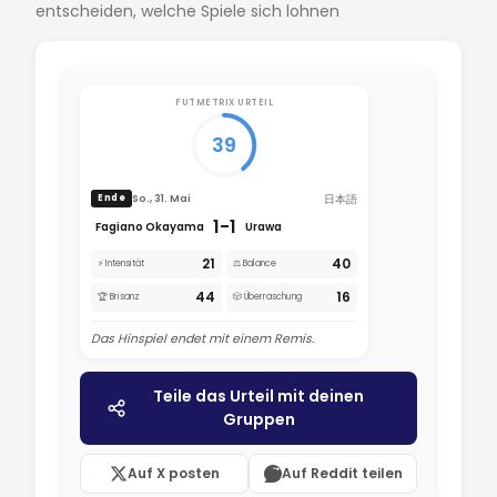
entscheiden, welche Spiele sich lohnen
FUTMETRIX URTEIL
39
日本語
So., 31. Mai
Ende
1-1
Fagiano Okayama
Urawa
21
40
⚡ Intensität
⚖️ Balance
44
16
🏆 Brisanz
🎲 Überraschung
Das Hinspiel endet mit einem Remis.
Teile das Urteil mit deinen
Gruppen
Auf X posten
Auf Reddit teilen