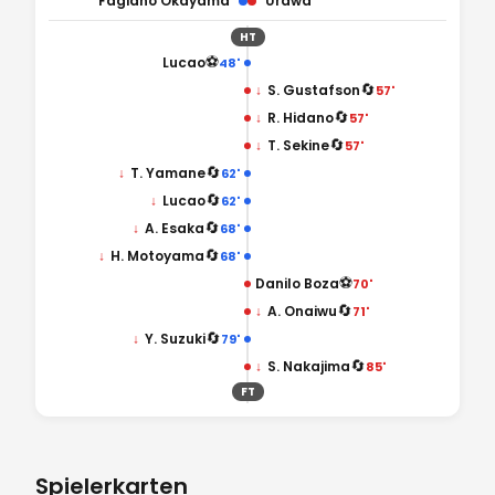
Fagiano Okayama
Urawa
HT
⚽
Lucao
48'
🔄
↓
S. Gustafson
57'
🔄
↓
R. Hidano
57'
🔄
↓
T. Sekine
57'
🔄
↓
T. Yamane
62'
🔄
↓
Lucao
62'
🔄
↓
A. Esaka
68'
🔄
↓
H. Motoyama
68'
⚽
Danilo Boza
70'
🔄
↓
A. Onaiwu
71'
🔄
↓
Y. Suzuki
79'
🔄
↓
S. Nakajima
85'
FT
Spielerkarten