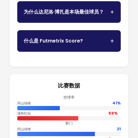
为什么达尼洛·博扎是本场最佳球员？
什么是 Futmetrix Score?
比赛数据
控球率
41%
冈山绿雉
59%
浦和红钻
射门
21
冈山绿雉