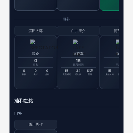
替补
滨田太郎
白井康介
阿部海大
观众
末班车
末班车
0
15
15
扑救
尾段时间
尾段时间
0
0
0
15
34
首发
15
17
首
扑救
失球
分钟
尾段时间
总时间
登场
尾段时间
总时间
登
浦和红钻
门将
西川周作