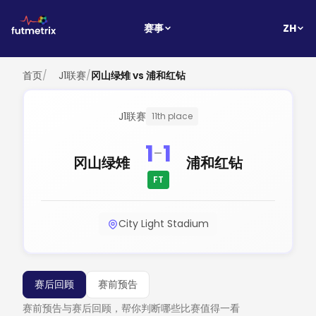
ZH
赛事
首页
/
J1联赛
/
冈山绿雉 vs 浦和红钻
J1联赛
11th place
1
1
-
冈山绿雉
浦和红钻
FT
City Light Stadium
赛后回顾
赛前预告
赛前预告与赛后回顾，帮你判断哪些比赛值得一看