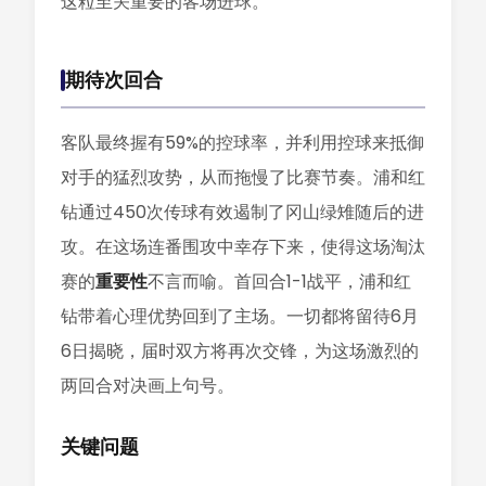
这粒至关重要的客场进球。
期待次回合
客队最终握有59%的控球率，并利用控球来抵御
对手的猛烈攻势，从而拖慢了比赛节奏。浦和红
钻通过450次传球有效遏制了冈山绿雉随后的进
攻。在这场连番围攻中幸存下来，使得这场淘汰
赛的
重要性
不言而喻。首回合1-1战平，浦和红
钻带着心理优势回到了主场。一切都将留待6月
6日揭晓，届时双方将再次交锋，为这场激烈的
两回合对决画上句号。
关键问题