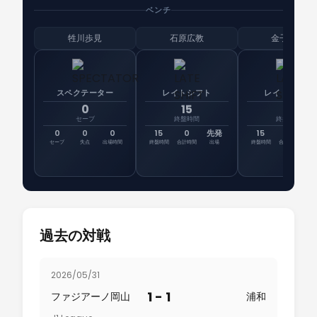
ベンチ
牲川歩見
石原広教
金子 拓郎
スペクテーター
レイトシフト
レイトシフト
0
15
15
セーブ
終盤時間
終盤時間
0
0
0
15
0
先発
15
39
先
セーブ
失点
出場時間
終盤時間
合計時間
出場
終盤時間
合計時間
出
過去の対戦
2026/05/31
1 - 1
ファジアーノ岡山
浦和