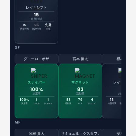
レイトシフト
15
終盤時間
15
96
先発
終盤時間
合計時間
出場
DF
ダニーロ・ボザ
宮本 優太
根本健太
スナイパー
マグネット
レイトシフト
100%
83
15
決定率
活動量
終盤時間
100%
1
1
83
79
4
15
96
先
決定率
ゴール
シュート
活動量
パス
デュエル
終盤時間
合計時間
出
MF
関根 貴大
サミュエル・グスタフソン
安居海渡