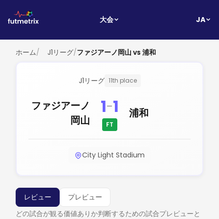
JA
大会
ホーム
/
J1リーグ
/
ファジアーノ岡山 vs 浦和
J1リーグ
11th place
1
1
-
ファジアーノ
浦和
岡山
FT
City Light Stadium
レビュー
プレビュー
どの試合が観る価値ありか判断するための試合プレビューと