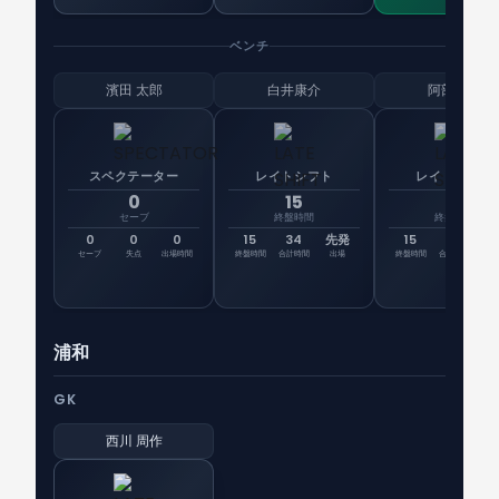
ベンチ
濱田 太郎
白井康介
阿部海大
スペクテーター
レイトシフト
レイトシフト
0
15
15
セーブ
終盤時間
終盤時間
0
0
0
15
34
先発
15
17
先
セーブ
失点
出場時間
終盤時間
合計時間
出場
終盤時間
合計時間
出
浦和
GK
西川 周作