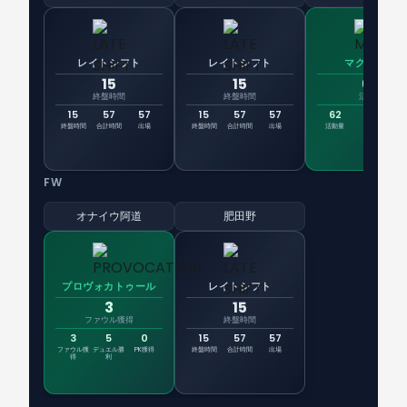
レイトシフト
レイトシフト
マグネット
15
15
62
終盤時間
終盤時間
活動量
15
57
57
15
57
57
62
52
1
終盤時間
合計時間
出場
終盤時間
合計時間
出場
活動量
パス
デュ
FW
オナイウ阿道
肥田野
プロヴォカトゥール
レイトシフト
3
15
ファウル獲得
終盤時間
3
5
0
15
57
57
ファウル獲
デュエル勝
PK獲得
終盤時間
合計時間
出場
得
利