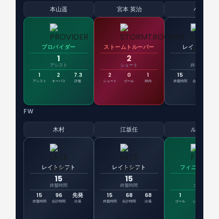
本山遥
宮本 英治
小倉
プロバイダー
ストームトルーパー
レイトシフト
1
2
15
アシスト
シュート
終盤時間
1
2
7.3
2
0
1
15
96
先
アシスト
キーパス
評価
シュート
ゴール
枠内
終盤時間
合計時間
出
FW
木村
江坂任
ルカオ
レイトシフト
レイトシフト
フィニッシャ
15
15
1
終盤時間
終盤時間
ゴール
15
96
先発
15
68
68
1
4
7
終盤時間
合計時間
出場
終盤時間
合計時間
出場
ゴール
シュート
評