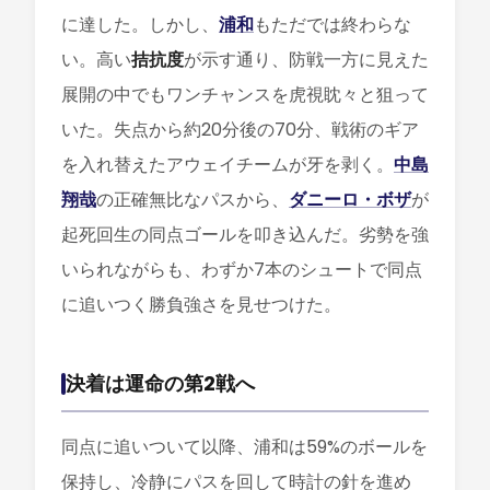
に達した。しかし、
浦和
もただでは終わらな
い。高い
拮抗度
が示す通り、防戦一方に見えた
展開の中でもワンチャンスを虎視眈々と狙って
いた。失点から約20分後の70分、戦術のギア
を入れ替えたアウェイチームが牙を剥く。
中島
翔哉
の正確無比なパスから、
ダニーロ・ボザ
が
起死回生の同点ゴールを叩き込んだ。劣勢を強
いられながらも、わずか7本のシュートで同点
に追いつく勝負強さを見せつけた。
決着は運命の第2戦へ
同点に追いついて以降、浦和は59%のボールを
保持し、冷静にパスを回して時計の針を進め