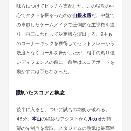
味方につけてピッチを支配した。この猛攻の中
心でタクトを振るったのが
山根永遠
だ。中盤で
の卓越したゲームメイクで圧倒的な主導権を握
り、再三にわたって決定機を演出する。9本も
のコーナーキックを獲得してセットプレーから
幾度となくゴールを脅かしたが、相手の粘り強
いディフェンスの前に、前半はスコアボードを
動かすには至らなかった。
動いたスコアと執念
後半に入ると、ついに試合の均衡が破れる。
48分、
本山
の絶妙なアシストから
ルカオ
が待
望の先制点を奪取。スタジアムの熱気は最高潮