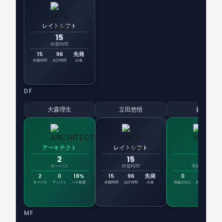
レイトシフト
15
終盤時間
15
96
先発
終盤時間
合計時間
出場
DF
大森理生
立田悠悟
鈴木
アーキテクト
レイトシフト
壁
2
15
0
キーパス
終盤時間
突破された
2
0
18%
15
96
先発
0
2
7
キーパス
アシスト
パス精度
終盤時間
合計時間
出場
突破された
タックル
デュ
MF