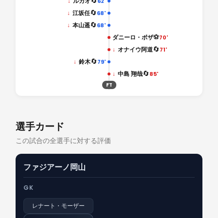
🔄
↓
ルカオ
62'
🔄
↓
江坂任
68'
🔄
↓
本山遥
68'
⚽
ダニーロ・ボザ
70'
🔄
↓
オナイウ阿道
71'
🔄
↓
鈴木
79'
🔄
↓
中島 翔哉
85'
FT
選手カード
この試合の全選手に対する評価
ファジアーノ岡山
GK
レナート・モーザー