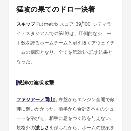
猛攻の果てのドロー決着
スキップ
Futmetrix スコア: 39/100. シティラ
イトスタジアムでの第1戦は、圧倒的なシュー
ト数を誇るホームチームと耐え抜くアウェイチ
ームの構図となり、全てを第2戦へ託す結果と
なった。
怒涛の波状攻撃
ファジアーノ岡山
は序盤からエンジン全開で敵
陣に襲いかかった。前半から合計21本ものシュ
ートを浴びせ、相手に息をつく暇を与えない。
規格外の
激しさ
を保ちながら、ホームの観衆を