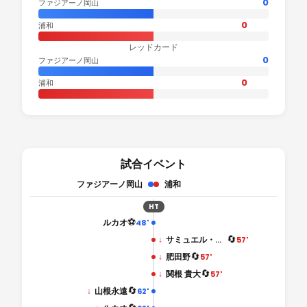
0
ファジアーノ岡山
0
浦和
レッドカード
0
ファジアーノ岡山
0
浦和
試合イベント
ファジアーノ岡山
浦和
HT
⚽
ルカオ
48'
🔄
↓
サミュエル・グスタフソン
57'
🔄
↓
肥田野
57'
🔄
↓
関根 貴大
57'
🔄
↓
山根永遠
62'