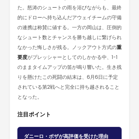
た。怒涛のシュートの雨を浴びながらも、最終
的にドローへ持ち込んだアウェイチームの守備
の連携は称賛に値する。一方の岡山は、圧倒的
なシュート数とチャンスを勝ち越しに繋げられ
なかった悔しさが残る。ノックアウト方式の
重
要度
がプレッシャーとしてのしかかる中、1-1
のままタイムアップの笛が鳴り響いた。生き残
りを懸けたこの死闘の結末は、6月6日に予定
されている第2戦へと完全に持ち越されること
となった。
注目ポイント
ダニーロ・ボザが高評価を受けた理由