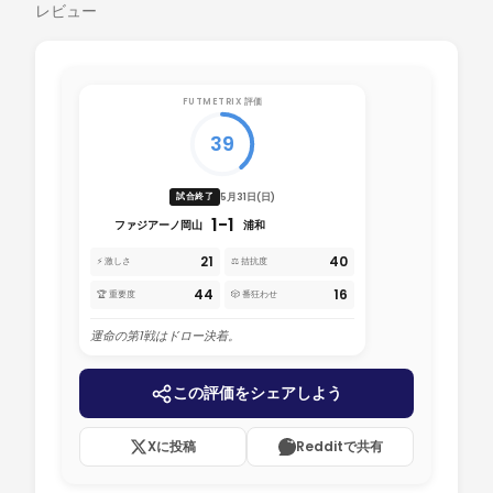
レビュー
FUTMETRIX 評価
39
5月31日(日)
試合終了
1-1
ファジアーノ岡山
浦和
21
40
⚡ 激しさ
⚖️ 拮抗度
44
16
🏆 重要度
🎲 番狂わせ
運命の第1戦はドロー決着。
この評価をシェアしよう
Xに投稿
Redditで共有