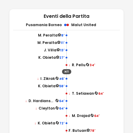
Eventi della Partita
Pusamania Borneo
Malut United
⚽
M. Peralta
8'
⚽
M. Peralta
11'
⚽
J. Villa
13'
⚽
K. Obieta
27'
🔄
↓
R. Pellu
34'
HT
🔄
↓
I. Zikrak
46'
⚽
K. Obieta
58'
🔄
↓
T. Setiawan
64'
🔄
↓
D. Hardiansyah
64'
🔄
↓
Cleylton
64'
🔄
↓
M. Drajad
64'
🔄
↓
K. Obieta
72'
⚽
F. Butuan
78'