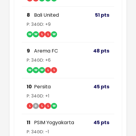
8
Bali United
51 pts
P: 34
GD: +9
W
W
L
L
W
9
Arema FC
48 pts
P: 34
GD: +6
W
W
W
L
L
10
Persita
45 pts
P: 34
GD: +1
L
D
L
L
W
11
PSIM Yogyakarta
45 pts
P: 34
GD: -1