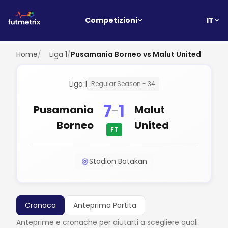
IT
Competizioni
Home
/
Liga 1
/
Pusamania Borneo vs Malut United
Liga 1
Regular Season - 34
7
1
-
Pusamania
Malut
Borneo
United
FT
Stadion Batakan
Cronaca
Anteprima Partita
Anteprime e cronache per aiutarti a scegliere quali