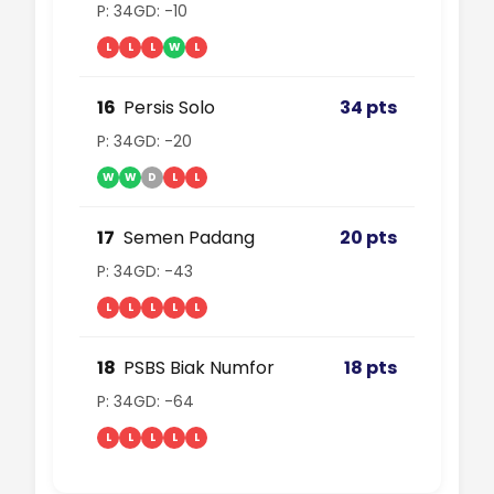
P: 34
GD: -10
L
L
L
W
L
16
Persis Solo
34 pts
P: 34
GD: -20
W
W
D
L
L
17
Semen Padang
20 pts
P: 34
GD: -43
L
L
L
L
L
18
PSBS Biak Numfor
18 pts
P: 34
GD: -64
L
L
L
L
L