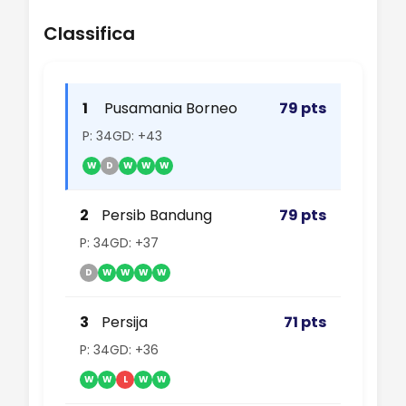
Classifica
1
Pusamania Borneo
79 pts
P: 34
GD: +43
W
D
W
W
W
2
Persib Bandung
79 pts
P: 34
GD: +37
D
W
W
W
W
3
Persija
71 pts
P: 34
GD: +36
W
W
L
W
W