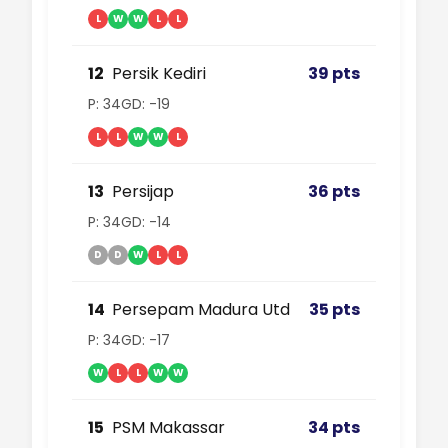
L
W
W
L
L
12
Persik Kediri
39 pts
P: 34
GD: -19
L
L
W
W
L
13
Persijap
36 pts
P: 34
GD: -14
D
D
W
L
L
14
Persepam Madura Utd
35 pts
P: 34
GD: -17
W
L
L
W
W
15
PSM Makassar
34 pts