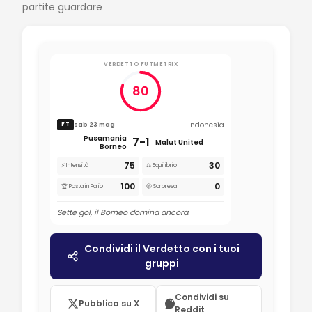
partite guardare
VERDETTO FUTMETRIX
80
Indonesia
sab 23 mag
FT
Pusamania
7-1
Malut United
Borneo
75
30
⚡ Intensità
⚖️ Equilibrio
100
0
🏆 Posta in Palio
🎲 Sorpresa
Sette gol, il Borneo domina ancora.
Condividi il Verdetto con i tuoi
gruppi
Condividi su
Pubblica su X
Reddit