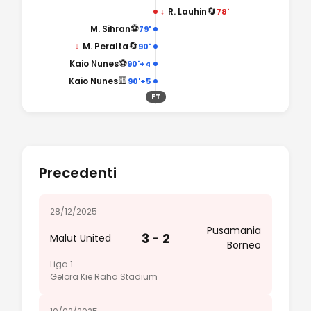
🔄
↓
R. Lauhin
78'
⚽
M. Sihran
79'
🔄
↓
M. Peralta
90'
⚽
Kaio Nunes
90'+4
🟨
Kaio Nunes
90'+5
FT
Precedenti
28/12/2025
Pusamania
3 - 2
Malut United
Borneo
Liga 1
Gelora Kie Raha Stadium