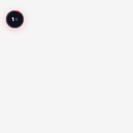
Ogni partita recensita. Ogni giocatore valutato.
Migliori Partite
Série A:
Botafogo vs Fluminense (67)
Santos vs Atletico
Paranaense (65)