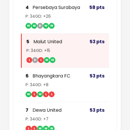
4
Persebaya Surabaya
58 pts
P: 34
GD: +26
W
W
D
W
W
5
Malut United
53 pts
P: 34
GD: +15
L
D
L
W
W
6
Bhayangkara FC
53 pts
P: 34
GD: +8
W
L
W
L
L
7
Dewa United
53 pts
P: 34
GD: +7
L
L
W
W
W