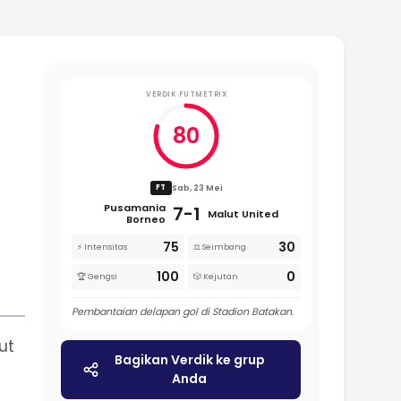
VERDIK FUTMETRIX
80
Sab, 23 Mei
FT
Pusamania
7-1
Malut United
Borneo
75
30
⚡ Intensitas
⚖️ Seimbang
100
0
🏆 Gengsi
🎲 Kejutan
Pembantaian delapan gol di Stadion Batakan.
ut
Bagikan Verdik ke grup
Anda