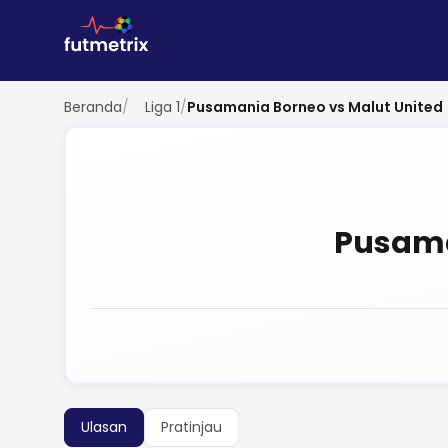
Beranda
/
Liga 1
/
Pusamania Borneo vs Malut United
Pusama
Ulasan
Pratinjau