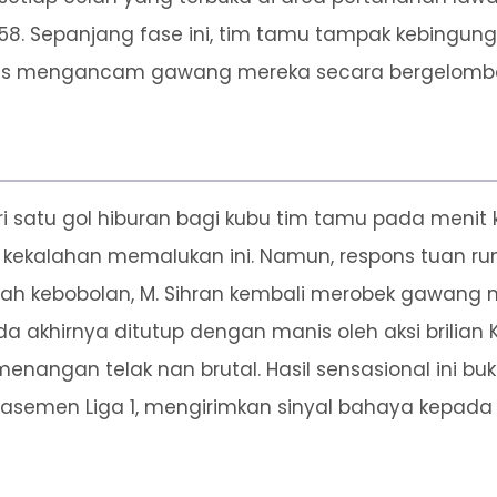
8. Sepanjang fase ini, tim tamu tampak kebingun
erus mengancam gawang mereka secara bergelomb
ri satu gol hiburan bagi kubu tim tamu pada men
 kekalahan memalukan ini. Namun, respons tuan 
lah kebobolan, M. Sihran kembali merobek gawang
da akhirnya ditutup dengan manis oleh aksi brilia
gan telak nan brutal. Hasil sensasional ini buka
lasemen Liga 1, mengirimkan sinyal bahaya kepada 