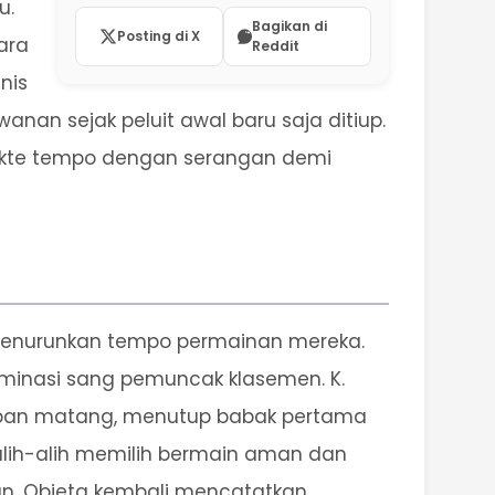
u.
Bagikan di
Posting di X
ara
Reddit
nis
wanan sejak peluit awal baru saja ditiup.
ikte tempo dengan serangan demi
 menurunkan tempo permainan mereka.
ominasi sang pemuncak klasemen. K.
mpan matang, menutup babak pertama
lih-alih memilih bermain aman dan
wan. Obieta kembali mencatatkan