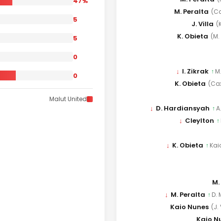
47%
M. Peralta
(C
5
J. Villa
(
K. Obieta
(M.
5
0
↓
I. Zikrak
↑
M
0
K. Obieta
(Ca
Malut United
↓
D. Hardiansyah
↑
A
↓
Cleylton
↑
↓
K. Obieta
↑
Kai
M.
↓
M. Peralta
↑
D. 
Kaio Nunes
(J. 
Kaio N