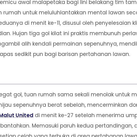
micu awal malapetaka bagi lini belakang tim tam
n rumah untuk meluluhlantakkan mental lawan sec
duanya di menit ke-11, disusul oleh penyelesaian kli
an. Hujan tiga gol kilat ini praktis membunuh perla
ambil alih kendali permainan sepenuhnya, mend
pas sedikit pun bagi barisan pertahanan lawan.
regat gol, tuan rumah sama sekali menolak untuk
 hijau sepenuhnya berat sebelah, mencerminkan d
Malut United
di menit ke-27 setelah menerima u
rbantahkan. Memasuki paruh kedua pertandingan, a
 setiap celah yang terbuka di area pertahanan la