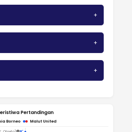
eristiwa Pertandingan
ia Borneo
Malut United
⚽
8'
K. Obieta)