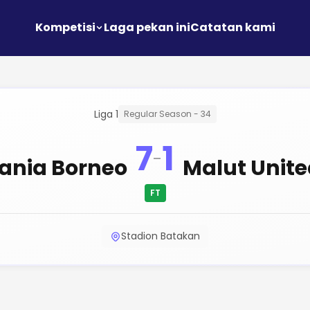
Kompetisi
Laga pekan ini
Catatan kami
Liga 1
Regular Season - 34
7
1
-
nia Borneo
Malut Unit
FT
Stadion Batakan