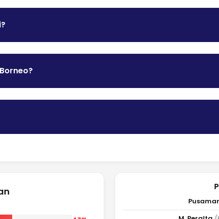
i?
 Borneo?
P
gan
Pusaman
M. Peralta
(