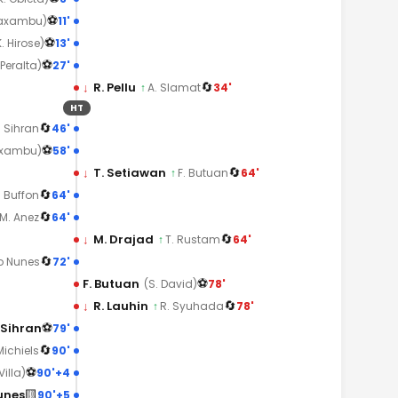
⚽
11'
axambu)
⚽
13'
K. Hirose)
⚽
27'
 Peralta)
🔄
↓
R. Pellu
34'
↑
A. Slamat
HT
🔄
46'
. Sihran
⚽
58'
xambu)
🔄
↓
T. Setiawan
64'
↑
F. Butuan
🔄
64'
. Buffon
🔄
64'
M. Anez
🔄
↓
M. Drajad
64'
↑
T. Rustam
🔄
72'
o Nunes
⚽
F. Butuan
78'
(S. David)
🔄
↓
R. Lauhin
78'
↑
R. Syuhada
⚽
 Sihran
79'
🔄
90'
Michiels
⚽
90'+4
Villa)
🟨
unes
90'+5