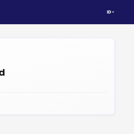
ID
ed