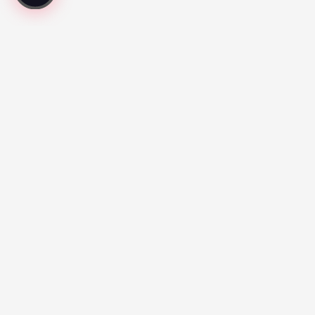
每场比赛都有点评。每位球员都有评分。
精彩比赛
Série A:
Botafogo vs Fluminense (67)
Santos vs Atletico
Paranaense (65)
Liga MX:
Cruz Azul 2-3 Atlante FC (100)
Club Queretaro
3-2 Tigres UANL (100)
MLS:
Philadelphia Union 3-2 Atlanta United FC (89)
DC
United 2-2 Nashville SC (80)