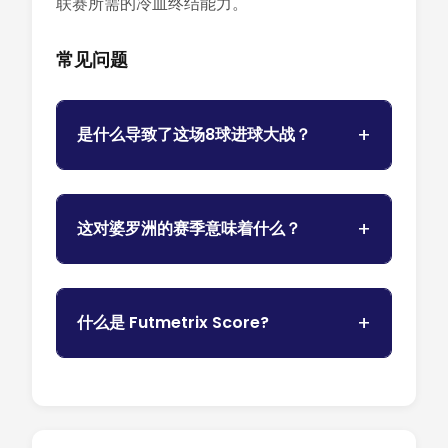
联赛所需的冷血终结能力。
常见问题
是什么导致了这场8球进球大战？
这对婆罗洲的赛季意味着什么？
什么是 Futmetrix Score?