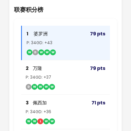
联赛积分榜
1
婆罗洲
79 pts
P: 34
GD: +43
W
D
W
W
W
2
万隆
79 pts
P: 34
GD: +37
D
W
W
W
W
3
佩西加
71 pts
P: 34
GD: +36
W
W
L
W
W