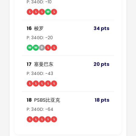
P: 34
GD: -10
L
L
L
W
L
16
梭罗
34 pts
P: 34
GD: -20
W
W
D
L
L
17
塞曼巴东
20 pts
P: 34
GD: -43
L
L
L
L
L
18
PSBS比亚克
18 pts
P: 34
GD: -64
L
L
L
L
L