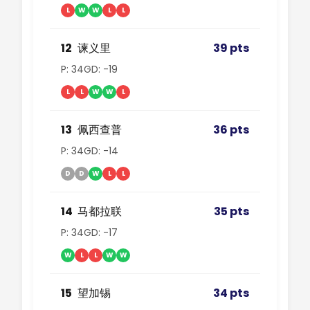
L
W
W
L
L
12
谏义里
39 pts
P: 34
GD: -19
L
L
W
W
L
13
佩西查普
36 pts
P: 34
GD: -14
D
D
W
L
L
14
马都拉联
35 pts
P: 34
GD: -17
W
L
L
W
W
15
望加锡
34 pts