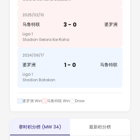
2025/02/10
3 - 0
马鲁特联
婆罗洲
Liga 1
Stadion Gelora Kie Raha
2024/09/17
1 - 0
婆罗洲
马鲁特联
Liga 1
Stadion Batakan
婆罗洲 Win
马鲁特联 Win
Draw
赛时积分榜 (MW 34)
最新积分榜