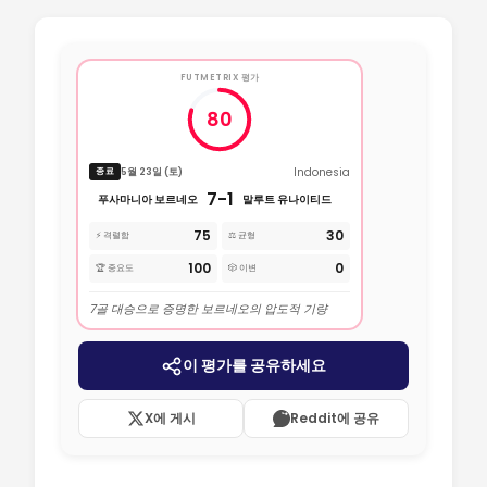
FUTMETRIX 평가
80
Indonesia
5월 23일 (토)
종료
7-1
푸사마니아 보르네오
말루트 유나이티드
75
30
⚡ 격렬함
⚖️ 균형
100
0
🏆 중요도
🎲 이변
7골 대승으로 증명한 보르네오의 압도적 기량
이 평가를 공유하세요
X에 게시
Reddit에 공유