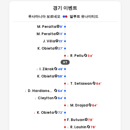
경기 이벤트
푸사마니아 보르네오
말루트 유나이티드
⚽
M. Peralta
8'
⚽
M. Peralta
11'
⚽
J. Villa
13'
⚽
K. Obieta
27'
🔄
↓
R. Pellu
34'
HT
🔄
↓
I. Zikrak
46'
⚽
K. Obieta
58'
🔄
↓
T. Setiawan
64'
🔄
↓
D. Hardiansyah
64'
🔄
↓
Cleylton
64'
🔄
↓
M. Drajad
64'
🔄
↓
K. Obieta
72'
⚽
F. Butuan
78'
🔄
↓
R. Lauhin
78'