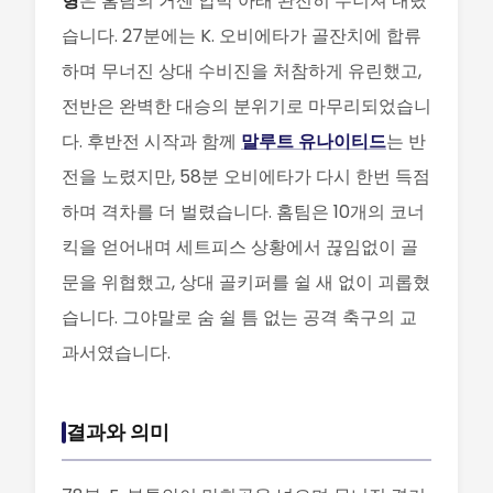
형
은 홈팀의 거센 압박 아래 완전히 무너져 내렸
습니다. 27분에는 K. 오비에타가 골잔치에 합류
하며 무너진 상대 수비진을 처참하게 유린했고,
전반은 완벽한 대승의 분위기로 마무리되었습니
다. 후반전 시작과 함께
말루트 유나이티드
는 반
전을 노렸지만, 58분 오비에타가 다시 한번 득점
하며 격차를 더 벌렸습니다. 홈팀은 10개의 코너
킥을 얻어내며 세트피스 상황에서 끊임없이 골
문을 위협했고, 상대 골키퍼를 쉴 새 없이 괴롭혔
습니다. 그야말로 숨 쉴 틈 없는 공격 축구의 교
과서였습니다.
결과와 의미