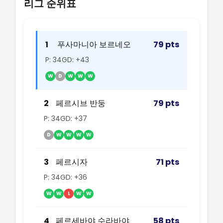
리그 순위표
1
푸사마니아 보르네오
79 pts
P: 34
GD: +43
W
D
W
W
W
2
페르시브 반둥
79 pts
P: 34
GD: +37
D
W
W
W
W
3
페르시자
71 pts
P: 34
GD: +36
W
W
L
W
W
4
페르세바야 수라바야
58 pts