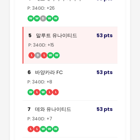
P: 34
GD: +26
W
W
D
W
W
5
말루트 유나이티드
53 pts
P: 34
GD: +15
L
D
L
W
W
6
바양카라 FC
53 pts
P: 34
GD: +8
W
L
W
L
L
7
데와 유나이티드
53 pts
P: 34
GD: +7
L
L
W
W
W