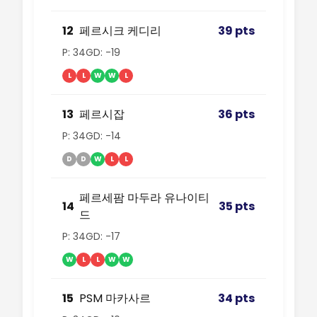
12
페르시크 케디리
39 pts
P: 34
GD: -19
L
L
W
W
L
13
페르시잡
36 pts
P: 34
GD: -14
D
D
W
L
L
페르세팜 마두라 유나이티
14
35 pts
드
P: 34
GD: -17
W
L
L
W
W
15
PSM 마카사르
34 pts