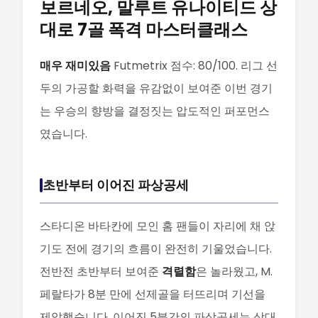
보르네오, 말루트 유나이티드 상
대로 7골 폭격 마스터클래스
매우 재미있음
Futmetrix 점수: 80/100. 리그 선
두의 가공할 화력을 유감없이 보여준 이번 경기
는 우승의 향방을 결정짓는 압도적인 퍼포먼스
였습니다.
초반부터 이어진 파상공세
스타디온 바타칸에 모인 홈 팬들이 자리에 채 앉
기도 전에 경기의 흐름이 완전히 기울었습니다.
전반전 초반부터 보여준
격렬함
은 놀라웠고, M.
페랄타가 8분 만에 선제골을 터뜨리며 기선을
제압했습니다. 이어진 5분간의 파상공세는 상대