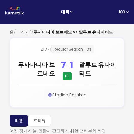
KO
대회
홈
/
리가 1
/
푸사마니아 보르네오 vs 말루트 유나이티드
리가 1
Regular Season - 34
7
1
-
푸사마니아 보
말루트 유나이
르네오
티드
FT
Stadion Batakan
리캡
프리뷰
어떤 경기가 볼 만한지 판단하기 위한 프리뷰와 리캡