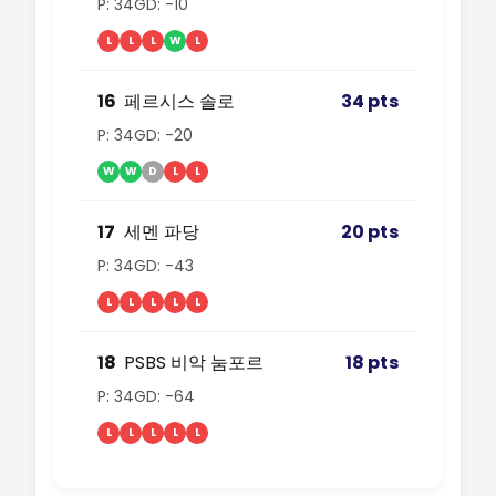
P: 34
GD: -10
L
L
L
W
L
16
페르시스 솔로
34 pts
P: 34
GD: -20
W
W
D
L
L
17
세멘 파당
20 pts
P: 34
GD: -43
L
L
L
L
L
18
PSBS 비악 눔포르
18 pts
P: 34
GD: -64
L
L
L
L
L