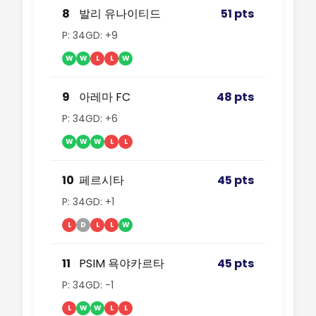
8
발리 유나이티드
51 pts
P: 34
GD: +9
W
W
L
L
W
9
아레마 FC
48 pts
P: 34
GD: +6
W
W
W
L
L
10
페르시타
45 pts
P: 34
GD: +1
L
D
L
L
W
11
PSIM 욕야카르타
45 pts
P: 34
GD: -1
L
W
W
L
L