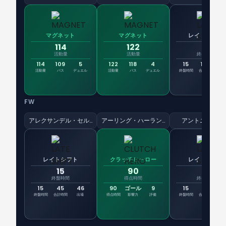
マグネット
マグネット
レイトシフト
114
122
15
活動量
活動量
終盤時間
114
109
5
122
118
4
15
100
先
活動量
パス
デュエル
活動量
パス
デュエル
終盤時間
合計時間
出
FW
アレクサンデル・セルロート
アーリング・ハーランド
アントニオ・ヌ
レイトシフト
クラッチヒーロー
レイトシフト
15
90
15
終盤時間
得点時間
終盤時間
15
45
46
90
ゴール
9
15
45
4
終盤時間
合計時間
出場
得点時間
影響力
評価
終盤時間
合計時間
出