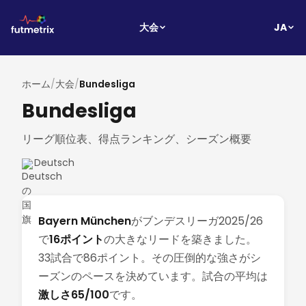
JA
大会
ホーム
/
大会
/
Bundesliga
Bundesliga
リーグ順位表、得点ランキング、シーズン概要
Deutsch
Bayern München
がブンデスリーガ2025/26
で
16ポイント
の大きなリードを築きました。
33試合で86ポイント。その圧倒的な強さがシ
ーズンのペースを決めています。試合の平均は
激しさ65/100
です。