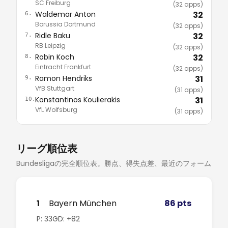
SC Freiburg
(32 apps)
Waldemar Anton
32
6.
Borussia Dortmund
(32 apps)
Ridle Baku
32
7.
RB Leipzig
(32 apps)
Robin Koch
32
8.
Eintracht Frankfurt
(32 apps)
Ramon Hendriks
31
9.
VfB Stuttgart
(31 apps)
Konstantinos Koulierakis
31
10.
VfL Wolfsburg
(31 apps)
リーグ順位表
Bundesligaの完全順位表。勝点、得失点差、最近のフォーム
1
Bayern München
86 pts
P: 33
GD: +82