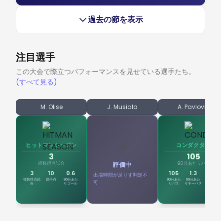
取った。 前半の猛攻 第1戦の緊張感漂う0-0のドローを経
スコアレスドロー、残留への道は五分へ フォルクスワーゲ
て、ホーム・デラックス・アレーナの 重要度 は最高潮に達
過去の節を表示
ン・アレーナでの執拗な攻勢もゴールには至らず。ハイステ
していた。SCパーダーボルン07は、 VfLヴォルフスブルク
ークスなプレーオフは、運命の第2戦へ持ち越された。 緊迫
に対して主導権を握る必要性を理解しており、凄まじい 激し
のスタンス フォルクスワーゲン・アレーナの照明の下、極め
さ で試合に入った。ポゼッション率67%を記録したホームチ
注目選手
て高い 重要度 を帯びた緊張感の中で試合は幕を開けた。国
ームは、ピッチを完全にシュートの雨を降らせる場所へと変
内リーグで苦しみ、トップリーグ残留を懸けて戦う VfLヴォ
この大会で際立つパフォーマンスを見せている選手たち。
貌させた。ヴォルフスブルクのマクシミリアン・アルノルト
ルフスブルク は、開始早々から試合の主導権を握った。ボー
(すべて見る)
は中盤でリズムを作れず、アウェイチームは自陣深くに釘付
ルを支配し、SCパーダーボルン07を深い守備ブロックに押
けにされた。パーダーボルンが記録した驚異の19本のコーナ
し込める。ホームチームは明確な意図を持ってボールを動か
M. Olise
J. Musiala
A. Pavlović
ーキックがその猛攻を物語っているが、ヴォルフスブルクの
し、計600本以上のパスを回して好機をうかがった。マクシ
守備陣は崩壊寸前で何とか持ちこたえていた。ホーム側が放
ミリアン・アルノルトが中盤からテンポを作り、サイドへ展
った計39本という膨大なシュート数は、残留を懸けたブンデ
開してピッチを広く使ったが、ボール保持率で圧倒しながら
⌛
スリーガ勢に極限の粘り強さを強いる激しいテンポを作り出
ヒットマンシーズン
コンダクター
も、規律ある相手の守備網を崩し切る決定的なパスは最後ま
した。 均衡を破る パーダーボルンの絶え間ない圧力がつい
3
105
で生まれなかった。まさにプレーオフらしい、膠着した展開
複数得点試合
評価中
90分あたりパス
にヴォルフスブルクの抵抗を打ち砕いた。アウェイ側のGK
となった。 レッドカードと猛攻 SCパーダーボルン07がレッ
3
10
0.6
105
1.3
1
出場時間が足りず判定不
ドカードにより10人となった瞬間、試合の様相は一変した。
複数得点試
総得点
90分あた
90分あた
90分あた
ゴール+ア
可
合
りゴール
りパス
りキーパス
シスト
レビューを読む
この決定的な出来事が 拮抗度 を完全にホーム側へと傾け、
試合は一方的な攻城戦へと化した。ヴォルフスブルクはリス
ク