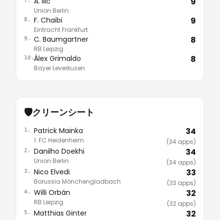
A. Ilić
9
Union Berlin
F. Chaïbi
9
8.
Eintracht Frankfurt
C. Baumgartner
8
9.
RB Leipzig
Álex Grimaldo
8
10.
Bayer Leverkusen
🛡️
クリーンシート
Patrick Mainka
34
1.
1. FC Heidenheim
(34 apps)
Danilho Doekhi
34
2.
Union Berlin
(34 apps)
Nico Elvedi
33
3.
Borussia Mönchengladbach
(33 apps)
Willi Orbán
32
4.
RB Leipzig
(32 apps)
Matthias Ginter
32
5.