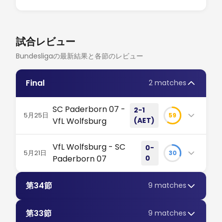
試合レビュー
Bundesligaの最新結果と各節のレビュー
Final
2 matches
SC Paderborn 07 -
2-1
5月25日
59
VfL Wolfsburg
(AET)
パーダーボルンがヴォルフスブルク相手に怒涛の39
VfL Wolfsburg - SC
0-
本シュート！第1戦0-0の重圧を跳ね返し、延長戦の
5月21日
30
Paderborn 07
0
末に2-1で勝利。格上を沈める歴史的な番狂わせを演
じた。#パーダーボルン
17本のシュート、0得点。VfLヴォルフスブルクは10人
第34節
9 matches
のパーダーボルンを圧倒するも攻略ならず。すべては
ホーム・デラックス・アレーナでパーダーボルンが究極の番
運命の第2戦へ！ #VfLヴォルフスブルク #ブンデス
狂わせを達成 驚異的な攻撃の猛攻。格下と見られたチームが
リーガ #プレーオフ
第33節
9 matches
下馬評を覆し、延長戦までもつれ込む激闘の末に栄光を掴み