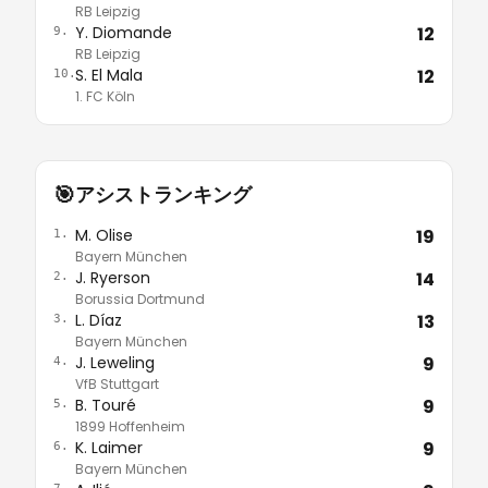
RB Leipzig
Y. Diomande
12
9.
RB Leipzig
S. El Mala
12
10.
1. FC Köln
🎯
アシストランキング
M. Olise
19
1.
Bayern München
J. Ryerson
14
2.
Borussia Dortmund
L. Díaz
13
3.
Bayern München
J. Leweling
9
4.
VfB Stuttgart
B. Touré
9
5.
1899 Hoffenheim
K. Laimer
9
6.
Bayern München
7.