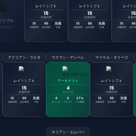
👻
レイトシフト
レイトシフト
レイト
15
15
15
終盤時間
終盤時間
終盤
ビジブル
15
95
先発
15
95
先発
15
95
べき点なし
終盤時間
合計時間
出場
終盤時間
合計時間
出場
終盤時間
合計時
アドリアン・ラビオ
ウスマン・デンベレ
マイケル・オリーズ
レイトシフト
アーキテクト
レイトシフト
15
4
15
終盤時間
キーパス
終盤時間
15
95
先発
4
0
27%
15
95
先発
終盤時間
合計時間
出場
キーパス
アシスト
パス精度
終盤時間
合計時間
出場
キリアン・エムバペ