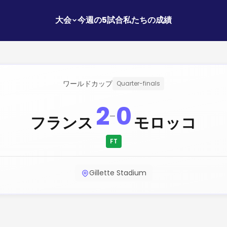
大会
今週の5試合
私たちの成績
ワールドカップ
Quarter-finals
2
0
-
フランス
モロッコ
FT
Gillette Stadium