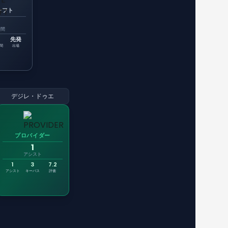
シフト
時間
先発
間
出場
デジレ・ドゥエ
プロバイダー
1
アシスト
1
3
7.2
アシスト
キーパス
評価