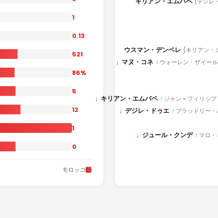
キリアン・エムバペ
(デジレ
1
0.13
ウスマン・デンベレ
(キリアン・
521
↓
マヌ・コネ
↑
ウォーレン・ザイール
86%
5
↓
キリアン・エムバペ
↑
ジャン＝フィリップ
12
↓
デジレ・ドゥエ
↑
ブラッドリー・
1
↓
ジュール・クンデ
↑
マロ・
0
モロッコ