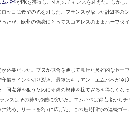
エムバペ
がPKを獲得し、先制のチャンスを迎えた。しかし
ロッコに希望の光を灯した。フランスが放った計21本のシ
だったが、欧州の強豪にとってスコアレスのままハーフタイ
間が必要だった。ブヌが試合を通じて見せた英雄的なセーブ
で守備ラインを切り裂き、最後はキリアン・エムバペが今度
た。同点弾を狙うために守備の規律を捨てざるを得なくなっ
フランスはその隙を冷酷に突いた。エムバペは得点者からチ
静に沈め、リードを2点に広げた。この短時間での連続ゴー