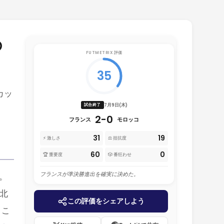
の
FUTMETRIX 評価
35
カッ
7月9日(木)
試合終了
2-0
フランス
モロッコ
31
19
⚡ 激しさ
⚖️ 拮抗度
60
0
🏆 重要度
🎲 番狂わせ
フランスが準決勝進出を確実に決めた。
。
北
この評価をシェアしよう
、こ