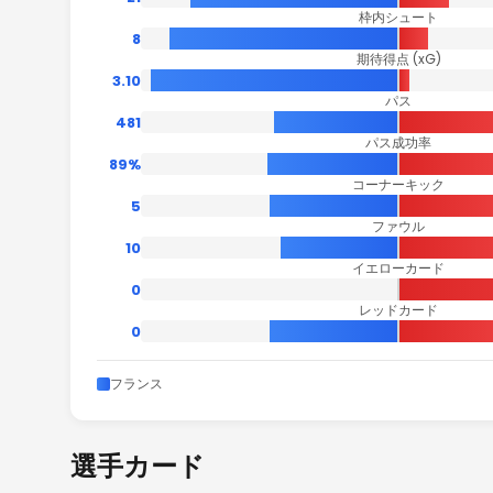
枠内シュート
8
期待得点 (xG)
3.10
パス
481
パス成功率
89%
コーナーキック
5
ファウル
10
イエローカード
0
レッドカード
0
フランス
選手カード