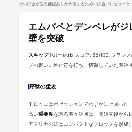
どの試合が観る価値ありか判断するための試合プレビューと
エムバペとデンベレがジ
壁を突破
スキップ
Futmetrix スコア: 35/10
プの戦いに終止符を打ち、切望していた準決
序盤の猛攻
モロッコはポゼッションでわずかに上回った（
高い
重要度
を誇る準々決勝は、開始直後から
アフリカの雄はコンパクトなブロックを形成し