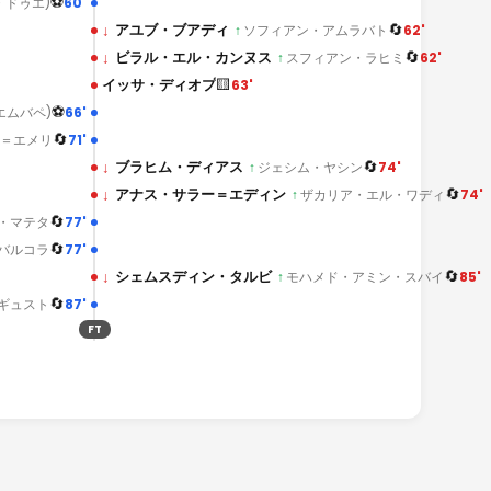
⚽
60'
・ドゥエ)
🔄
↓
アユブ・ブアディ
62'
↑
ソフィアン・アムラバト
🔄
↓
ビラル・エル・カンヌス
62'
↑
スフィアン・ラヒミ
🟨
イッサ・ディオプ
63'
⚽
66'
エムバペ)
🔄
71'
＝エメリ
🔄
↓
ブラヒム・ディアス
74'
↑
ジェシム・ヤシン
🔄
↓
アナス・サラー＝エディン
74'
↑
ザカリア・エル・ワディ
🔄
77'
・マテタ
🔄
77'
バルコラ
🔄
↓
シェムスディン・タルビ
85'
↑
モハメド・アミン・スバイ
🔄
87'
ギュスト
FT