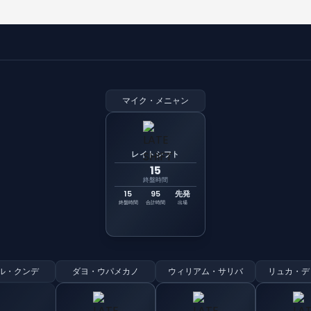
マイク・メニャン
レイトシフト
15
終盤時間
15
95
先発
終盤時間
合計時間
出場
ル・クンデ
ダヨ・ウパメカノ
ウィリアム・サリバ
リュカ・デ