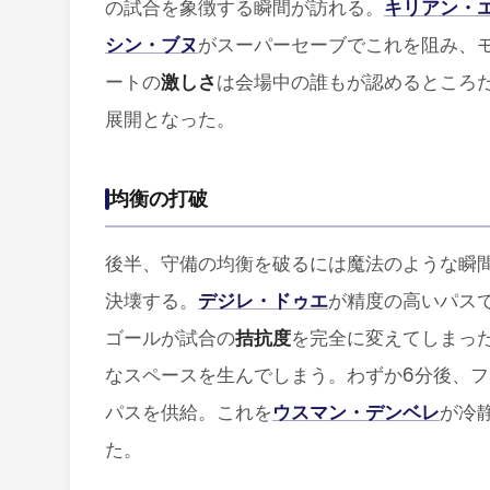
の試合を象徴する瞬間が訪れる。
キリアン・
シン・ブヌ
がスーパーセーブでこれを阻み、モ
ートの
激しさ
は会場中の誰もが認めるところ
展開となった。
均衡の打破
後半、守備の均衡を破るには魔法のような瞬
決壊する。
デジレ・ドゥエ
が精度の高いパス
ゴールが試合の
拮抗度
を完全に変えてしまっ
なスペースを生んでしまう。わずか6分後、
パスを供給。これを
ウスマン・デンベレ
が冷
た。