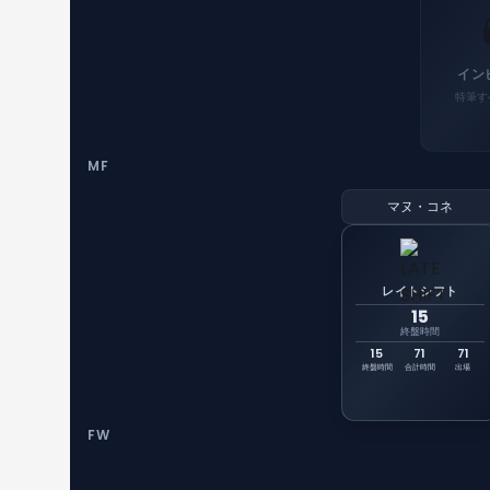
イン
特筆す
MF
マヌ・コネ
レイトシフト
15
終盤時間
15
71
71
終盤時間
合計時間
出場
FW