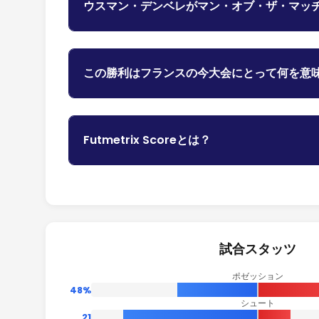
ウスマン・デンベレがマン・オブ・ザ・マッ
この勝利はフランスの今大会にとって何を意
Futmetrix Scoreとは？
試合スタッツ
ポゼッション
48%
シュート
21