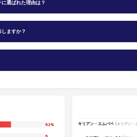
チに選ばれた理由は？
味しますか？
キリアン・エムバペ
(キリアン・
52%
5