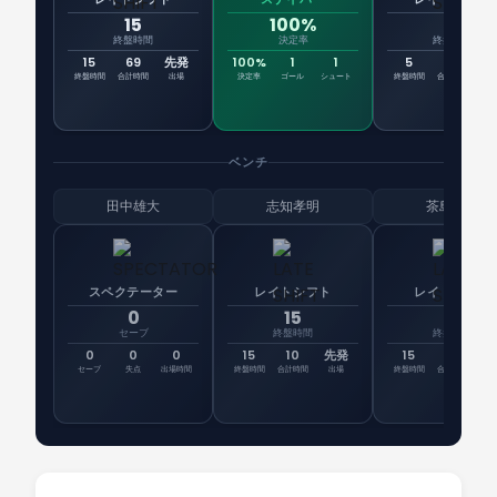
15
100%
5
終盤時間
決定率
終盤時間
15
69
先発
100%
1
1
5
85
8
終盤時間
合計時間
出場
決定率
ゴール
シュート
終盤時間
合計時間
出
ベンチ
田中雄大
志知孝明
茶島雄介
スペクテーター
レイトシフト
レイトシフト
0
15
15
セーブ
終盤時間
終盤時間
0
0
0
15
10
先発
15
26
先
セーブ
失点
出場時間
終盤時間
合計時間
出場
終盤時間
合計時間
出