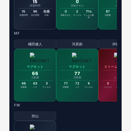
15
0
87
終盤時間
突破された
活動量
15
95
先発
0
2
71%
87
74
1
終盤時間
合計時間
出場
突破された
タックル
デュエル勝
活動量
パス
デュ
率
MF
橘田健人
河原創
伊藤達哉
マグネット
マグネット
ストームトルー
66
77
3
活動量
活動量
シュート
66
63
3
77
72
5
3
0
活動量
パス
デュエル
活動量
パス
デュエル
シュート
ゴール
枠
FW
持山