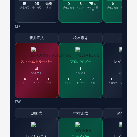
15
95
先発
0
3
75%
0
3
8
終盤時間
合計時間
出場
突破された
タックル
デュエル勝
突破された
タックル
デュ
率
MF
新井直人
松本泰志
川辺駿
ストームトルーパー
プロバイダー
レイトシフト
4
1
15
シュート
アシスト
終盤時間
4
0
1
1
2
7
15
95
先
シュート
ゴール
枠内
アシスト
キーパス
評価
終盤時間
合計時間
出
FW
加藤大
中村蒼太
鈴木章斗
レイトシフト
スナイパー
レイトシフト