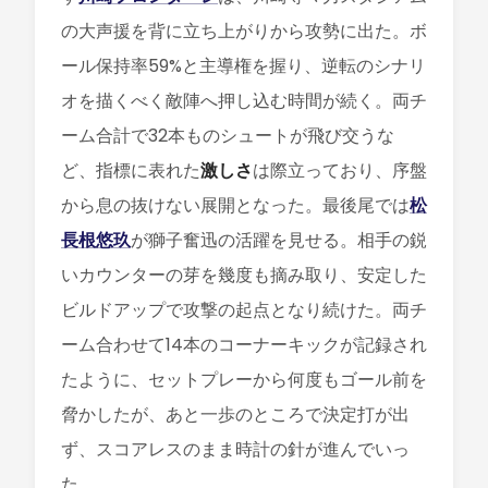
の大声援を背に立ち上がりから攻勢に出た。ボ
ール保持率59%と主導権を握り、逆転のシナリ
オを描くべく敵陣へ押し込む時間が続く。両チ
ーム合計で32本ものシュートが飛び交うな
ど、指標に表れた
激しさ
は際立っており、序盤
から息の抜けない展開となった。最後尾では
松
長根悠玖
が獅子奮迅の活躍を見せる。相手の鋭
いカウンターの芽を幾度も摘み取り、安定した
ビルドアップで攻撃の起点となり続けた。両チ
ーム合わせて14本のコーナーキックが記録され
たように、セットプレーから何度もゴール前を
脅かしたが、あと一歩のところで決定打が出
ず、スコアレスのまま時計の針が進んでいっ
た。