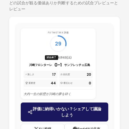
どの試合が観る価値ありか判断するための試合プレビューと
レビュー
FUTMETRIX 評価
29
6月6日(土)
試合終了
0-1
川崎フロンターレ
サンフレッチェ広島
17
20
⚡ 激しさ
⚖️ 拮抗度
44
0
🏆 重要度
🎲 番狂わせ
大内一生の鉄壁が川崎の夢を砕く
評価に納得いかない？シェアして議論
しよう
Xに投稿
Redditで共有