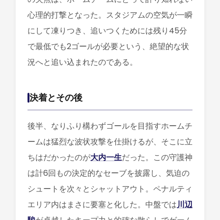
心理的打撃となった。スタジアムの空気が一瞬
にして凍りつき、追いつくためには残り45分
で最低でも2ゴールが必要という、絶望的な状
況へと追い込まれたのである。
決着とその後
後半、なりふり構わずゴールを目指すホームチ
ームは猛烈な波状攻撃を仕掛けるが、そこに立
ちはだかったのが
大内一生
だった。この守護神
は計6回もの決定的なセーブを披露し、気迫の
シュートを次々とシャットアウト。ペナルティ
エリア内はまさに要塞と化した。中盤では
川辺