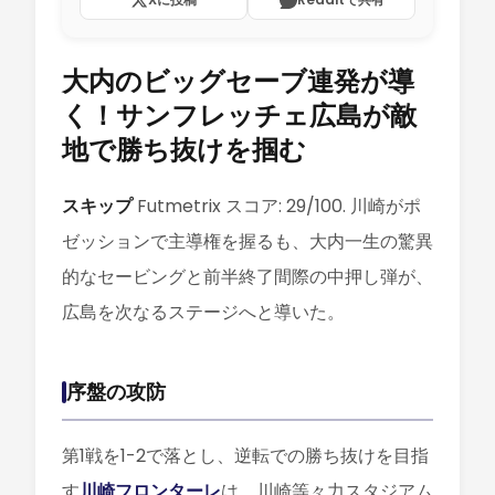
大内のビッグセーブ連発が導
く！サンフレッチェ広島が敵
地で勝ち抜けを掴む
スキップ
Futmetrix スコア: 29/100. 川崎がポ
ゼッションで主導権を握るも、大内一生の驚異
的なセービングと前半終了間際の中押し弾が、
広島を次なるステージへと導いた。
序盤の攻防
第1戦を1-2で落とし、逆転での勝ち抜けを目指
す
川崎フロンターレ
は、川崎等々力スタジアム