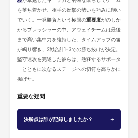
駿
が卓越したキープ力と的確な散らしでゲーム
を落ち着かせ、相手の反撃の勢いを巧みに削い
でいく。一発勝負という極限の
重要度
がのしか
かるプレッシャーの中、アウェイチームは最後
まで高い集中力を維持した。タイムアップの笛
が鳴り響き、2戦合計1-3での勝ち抜けが決定。
堅守速攻を完遂した彼らは、熱狂するサポータ
ーとともに次なるステージへの切符を高らかに
掲げた。
重要な疑問
決勝点は誰が記録しましたか？