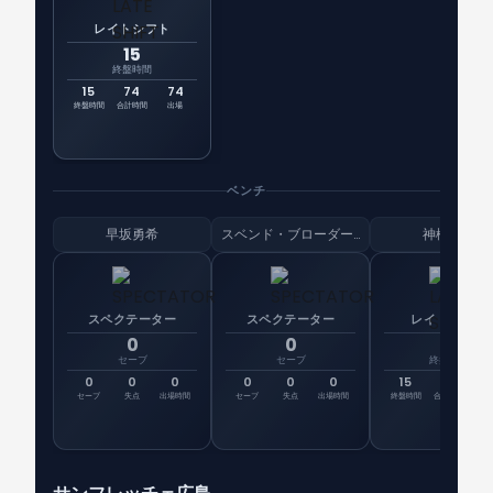
レイトシフト
15
終盤時間
15
74
74
終盤時間
合計時間
出場
ベンチ
早坂勇希
スベンド・ブローダーセン
神橋良汰
スペクテーター
スペクテーター
レイトシフト
0
0
15
セーブ
セーブ
終盤時間
0
0
0
0
0
0
15
0
先
セーブ
失点
出場時間
セーブ
失点
出場時間
終盤時間
合計時間
出