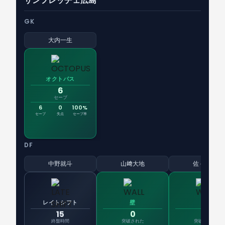
サンフレッチェ広島
GK
大内一生
オクトパス
6
セーブ
6
0
100%
セーブ
失点
セーブ率
DF
中野就斗
山﨑大地
佐々木翔
レイトシフト
壁
壁
15
0
0
終盤時間
突破された
突破された