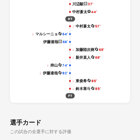
🟨
川辺駿
37'
⚽
中村蒼太
44'
HT
🔄
↓
中村蒼太
57'
🔄
↓
マルシーニョ
64'
🟨
伊藤達哉
66'
🔄
↓
加藤陸次樹
69'
🔄
↓
新井直人
69'
🔄
↓
持山
74'
🔄
↓
伊藤達哉
82'
🔄
↓
東俊希
85'
🔄
↓
鈴木章斗
85'
FT
選手カード
この試合の全選手に対する評価