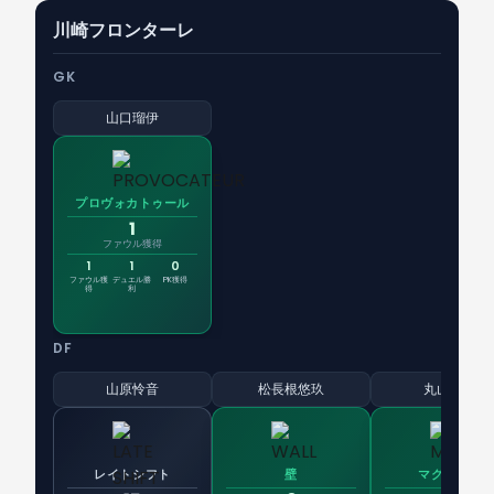
川崎フロンターレ
GK
山口瑠伊
プロヴォカトゥール
1
ファウル獲得
1
1
0
ファウル獲
デュエル勝
PK獲得
得
利
DF
山原怜音
松長根悠玖
丸山祐市
レイトシフト
壁
マグネット