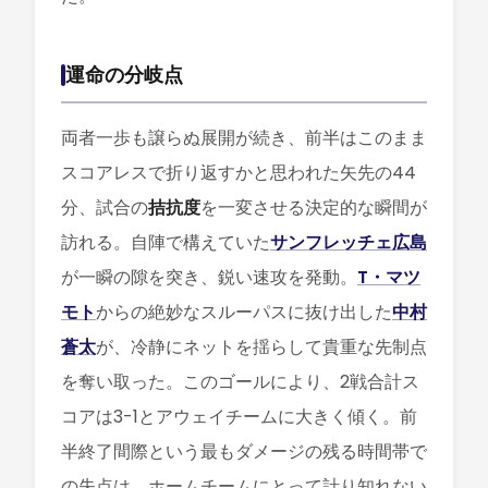
運命の分岐点
両者一歩も譲らぬ展開が続き、前半はこのまま
スコアレスで折り返すかと思われた矢先の44
分、試合の
拮抗度
を一変させる決定的な瞬間が
訪れる。自陣で構えていた
サンフレッチェ広島
が一瞬の隙を突き、鋭い速攻を発動。
T・マツ
モト
からの絶妙なスルーパスに抜け出した
中村
蒼太
が、冷静にネットを揺らして貴重な先制点
を奪い取った。このゴールにより、2戦合計ス
コアは3-1とアウェイチームに大きく傾く。前
半終了間際という最もダメージの残る時間帯で
の失点は、ホームチームにとって計り知れない