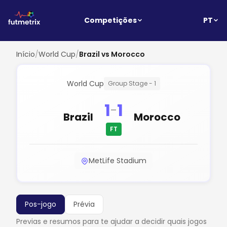
PT
Competições
Início
/
World Cup
/
Brazil vs Morocco
World Cup
Group Stage - 1
1
1
-
Brazil
Morocco
FT
MetLife Stadium
Pos-jogo
Prévia
Previas e resumos para te ajudar a decidir quais jogos