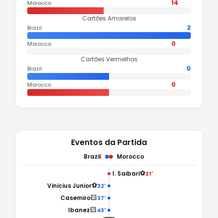
14
Morocco
Cartões Amarelos
2
Brazil
0
Morocco
Cartões Vermelhos
0
Brazil
0
Morocco
Eventos da Partida
Brazil
Morocco
⚽
I. Saibari
21'
⚽
Vinicius Junior
32'
🟨
Casemiro
37'
🟨
Ibanez
43'