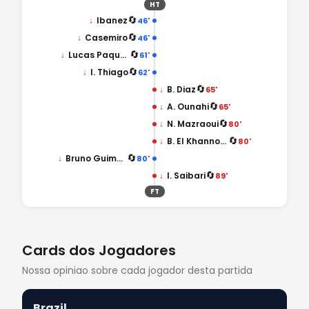
HT
🔄
↓
Ibanez
46'
🔄
↓
Casemiro
46'
🔄
↓
Lucas Paqueta
61'
🔄
↓
I. Thiago
62'
🔄
↓
B. Diaz
65'
🔄
↓
A. Ounahi
65'
🔄
↓
N. Mazraoui
80'
🔄
↓
B. El Khannouss
80'
🔄
↓
Bruno Guimaraes
80'
🔄
↓
I. Saibari
89'
FT
Cards dos Jogadores
Nossa opiniao sobre cada jogador desta partida
Brazil