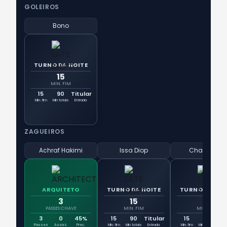
GOLEIROS
Bono
TURNO DA NOITE
15
MIN. FIM
15
90
Titular
Min. fim
Min totais
Entrada
ZAGUEIROS
Achraf Hakimi
Issa Diop
Chadi Riad
ARQUITETO
TURNO DA NOITE
TURNO DA NOI
3
15
15
PASSES CHAVE
MIN. FIM
MIN. FIM
3
0
45%
15
90
Titular
15
90
Tit
Passes
Assist.
Prec.
Min. fim
Min totais
Entrada
Min. fim
Min totais
Ent