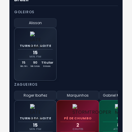
GOLEIROS
Alisson
TURNO DA NOITE
15
MIN. FIM
15
90
Titular
Min. fim
Min totais
Entrada
ZAGUEIROS
Roger Ibañez
Marquinhos
Gabriel Magalh
TURNO DA NOITE
PÉ DE CHUMBO
IMÃ
15
2
89
MIN. FIM
CHUTES
ATIVIDADE