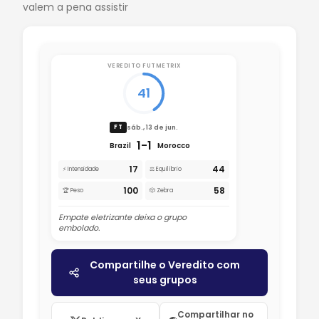
valem a pena assistir
VEREDITO FUTMETRIX
41
sáb., 13 de jun.
FT
1-1
Brazil
Morocco
17
44
⚡ Intensidade
⚖️ Equilíbrio
100
58
🏆 Peso
🎲 Zebra
Empate eletrizante deixa o grupo
embolado.
Compartilhe o Veredito com
seus grupos
Compartilhar no