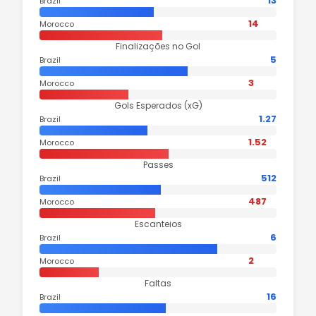
13
Brazil
14
Morocco
Finalizações no Gol
5
Brazil
3
Morocco
Gols Esperados (xG)
1.27
Brazil
1.52
Morocco
Passes
512
Brazil
487
Morocco
Escanteios
6
Brazil
2
Morocco
Faltas
16
Brazil