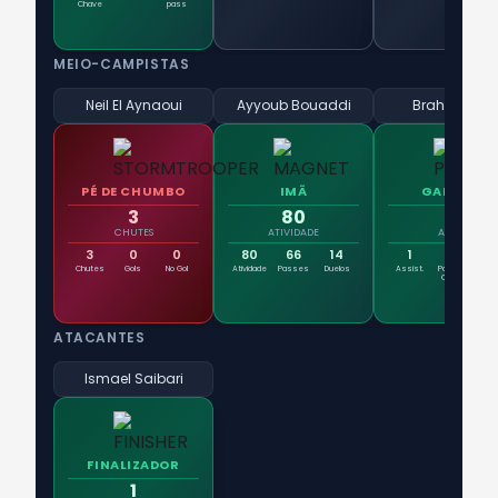
Chave
pass
MEIO-CAMPISTAS
Neil El Aynaoui
Ayyoub Bouaddi
Brahim Díaz
PÉ DE CHUMBO
IMÃ
GARÇOM
3
80
1
CHUTES
ATIVIDADE
ASSIST.
3
0
0
80
66
14
1
2
7
Chutes
Gols
No Gol
Atividade
Passes
Duelos
Assist.
Passes
No
Chave
ATACANTES
Ismael Saibari
FINALIZADOR
1