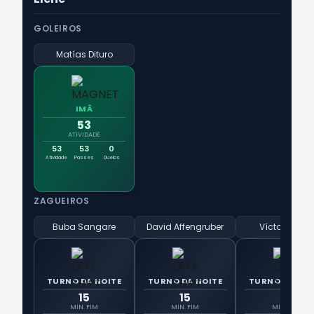
GOLEIROS
Matías Dituro
IMÃ
53
ATIVIDADE
53
53
0
Atividade
Passes
Duelos
ZAGUEIROS
Buba Sangare
David Affengruber
Víctor Chust
TURNO DA NOITE
TURNO DA NOITE
TURNO DA NOI
15
15
15
MIN. FIM
MIN. FIM
MIN. FIM