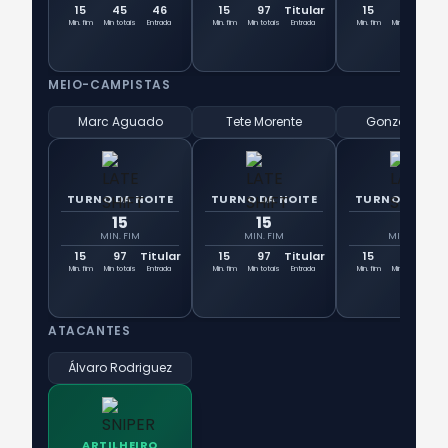
15
45
46
15
97
Titular
15
97
Tit
Min. fim
Min totais
Entrada
Min. fim
Min totais
Entrada
Min. fim
Min totais
Ent
MEIO-CAMPISTAS
Marc Aguado
Tete Morente
Gonzalo Villa
TURNO DA NOITE
TURNO DA NOITE
TURNO DA NOI
15
15
15
MIN. FIM
MIN. FIM
MIN. FIM
15
97
Titular
15
97
Titular
15
75
7
Min. fim
Min totais
Entrada
Min. fim
Min totais
Entrada
Min. fim
Min totais
Ent
ATACANTES
Álvaro Rodriguez
ARTILHEIRO