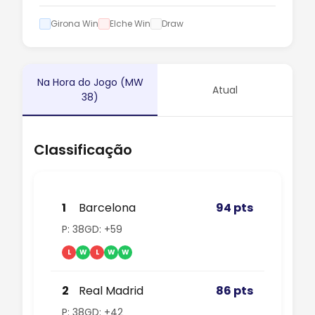
Girona Win
Elche Win
Draw
Na Hora do Jogo (MW
Atual
38)
Classificação
1
Barcelona
94 pts
P: 38
GD: +59
L
W
L
W
W
2
Real Madrid
86 pts
P: 38
GD: +42