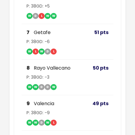
P: 38
GD: +5
W
D
L
W
W
7
Getafe
51 pts
P: 38
GD: -6
W
L
W
D
L
8
Rayo Vallecano
50 pts
P: 38
GD: -3
W
W
D
D
W
9
Valencia
49 pts
P: 38
GD: -9
W
W
D
W
L