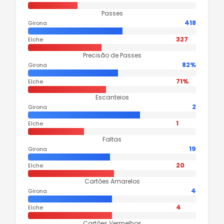
Passes
418
Girona
327
Elche
Precisão de Passes
82%
Girona
71%
Elche
Escanteios
2
Girona
1
Elche
Faltas
19
Girona
20
Elche
Cartões Amarelos
4
Girona
4
Elche
Cartões Vermelhos