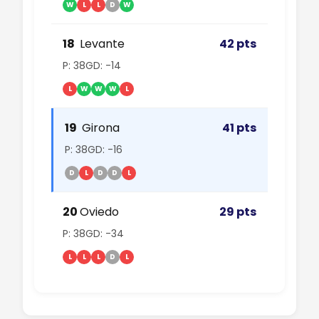
W
L
L
D
W
18
Levante
42 pts
P: 38
GD: -14
L
W
W
W
L
19
Girona
41 pts
P: 38
GD: -16
D
L
D
D
L
20
Oviedo
29 pts
P: 38
GD: -34
L
L
L
D
L