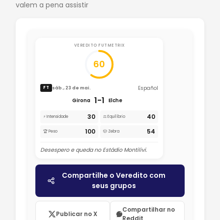
valem a pena assistir
VEREDITO FUTMETRIX
60
Español
sáb., 23 de mai.
FT
1-1
Girona
Elche
30
40
⚡ Intensidade
⚖️ Equilíbrio
100
54
🏆 Peso
🎲 Zebra
Desespero e queda no Estádio Montilivi.
Compartilhe o Veredito com
seus grupos
Compartilhar no
Publicar no X
Reddit