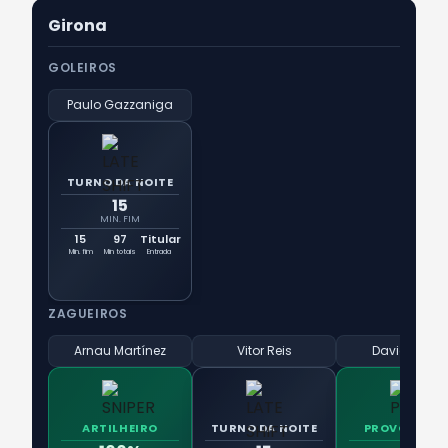
Girona
GOLEIROS
Paulo Gazzaniga
TURNO DA NOITE
15
MIN. FIM
15
97
Titular
Min. fim
Min totais
Entrada
ZAGUEIROS
Arnau Martínez
Vitor Reis
David López
ARTILHEIRO
TURNO DA NOITE
PROVOCADO