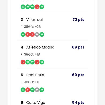
W
W
W
L
W
3
Villarreal
72 pts
P: 38
GD: +26
W
L
L
D
W
4
Atletico Madrid
69 pts
P: 38
GD: +18
L
W
W
L
W
5
Real Betis
60 pts
P: 38
GD: +11
W
L
W
D
W
6
Celta Vigo
54 pts