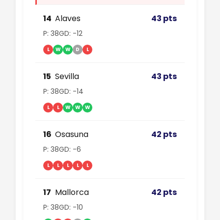
14
Alaves
43 pts
P: 38
GD: -12
L
W
W
D
L
15
Sevilla
43 pts
P: 38
GD: -14
L
L
W
W
W
16
Osasuna
42 pts
P: 38
GD: -6
L
L
L
L
L
17
Mallorca
42 pts
P: 38
GD: -10