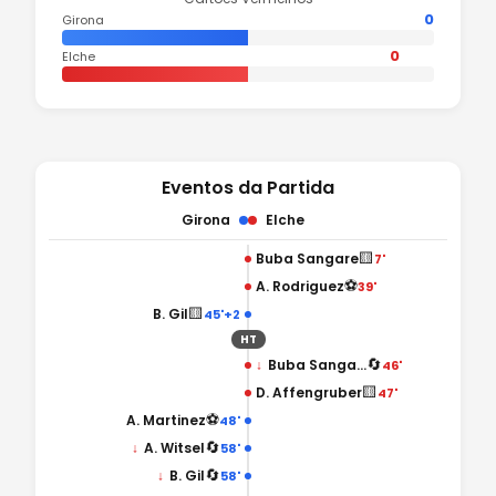
0
Girona
0
Elche
Eventos da Partida
Girona
Elche
🟨
Buba Sangare
7'
⚽
A. Rodriguez
39'
🟨
B. Gil
45'+2
HT
🔄
↓
Buba Sangare
46'
🟨
D. Affengruber
47'
⚽
A. Martinez
48'
🔄
↓
A. Witsel
58'
🔄
↓
B. Gil
58'