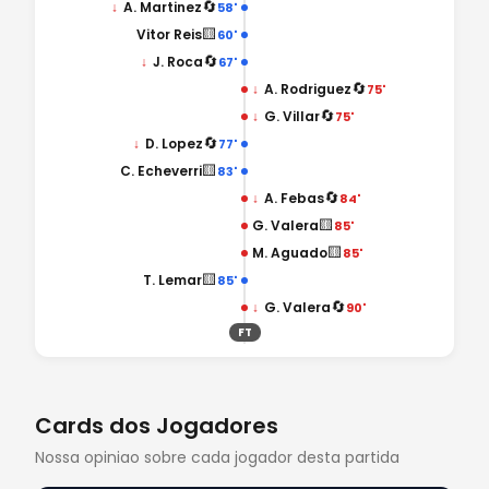
🔄
↓
A. Martinez
58'
🟨
Vitor Reis
60'
🔄
↓
J. Roca
67'
🔄
↓
A. Rodriguez
75'
🔄
↓
G. Villar
75'
🔄
↓
D. Lopez
77'
🟨
C. Echeverri
83'
🔄
↓
A. Febas
84'
🟨
G. Valera
85'
🟨
M. Aguado
85'
🟨
T. Lemar
85'
🔄
↓
G. Valera
90'
FT
Cards dos Jogadores
Nossa opiniao sobre cada jogador desta partida