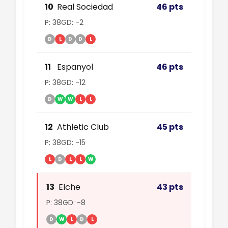
10
Real Sociedad
46 pts
P: 38
GD: -2
D
L
D
D
L
11
Espanyol
46 pts
P: 38
GD: -12
D
W
W
L
L
12
Athletic Club
45 pts
P: 38
GD: -15
L
D
L
L
W
13
Elche
43 pts
P: 38
GD: -8
D
W
L
D
L