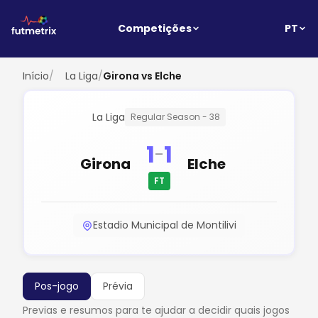
PT
Competições
Início
/
La Liga
/
Girona vs Elche
La Liga
Regular Season - 38
1
1
-
Girona
Elche
FT
Estadio Municipal de Montilivi
Pos-jogo
Prévia
Previas e resumos para te ajudar a decidir quais jogos