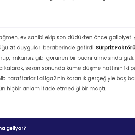
ağmen, ev sahibi ekip son düdükten önce galibiyeti ge
ğü zıt duyguları beraberinde getirdi.
Sürpriz Faktör
turup, imkansız gibi görünen bir puanı almasında gizli
ada kalarak, sezon sonunda küme düşme hattının iki pu
hibi taraftarlar LaLiga2'nin karanlık gerçeğiyle baş b
ün hiçbir anlam ifade etmediği bir maçtı.
ma geliyor?