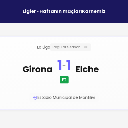
Ligler
Haftanın maçları
Karnemiz
La Liga
Regular Season - 38
1
1
-
Girona
Elche
FT
Estadio Municipal de Montilivi