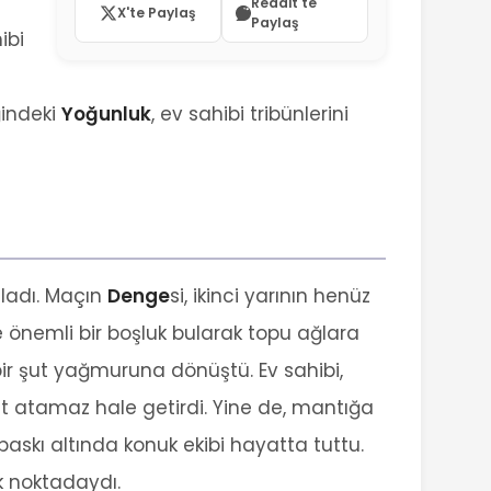
Reddit'te
X'te Paylaş
Paylaş
ibi
ğindeki
Yoğunluk
, ev sahibi tribünlerini
şladı. Maçın
Denge
si, ikinci yarının henüz
e önemli bir boşluk bularak topu ağlara
ir şut yağmuruna dönüştü. Ev sahibi,
ut atamaz hale getirdi. Yine de, mantığa
 baskı altında konuk ekibi hayatta tuttu.
k noktadaydı.