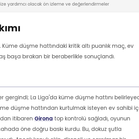
ze yardımcı olacak ön izleme ve değerlendirmeler
ıkımı
. Küme düşme hattındaki kritik altı puanlık maç, ev
baş başa bırakan bir beraberlikle sonuçlandı.
er gergindi; La Liga'da küme düşme hattını belirleye
üme düşme hattından kurtulmak isteyen ev sahibi iç
ndan itibaren
Girona
top kontrolü sağladı, oyunun
 sahada öne doğru baskı kurdu. Bu, dokuz şutla