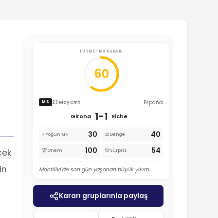
FUTMETRIX KARARI
60
Español
23 May Cmt
MS
1-1
Girona
Elche
30
40
⚡ Yoğunluk
⚖️ Denge
100
54
cek
🏆 Önem
🎲 Sürpriz
in
Montilivi'de son gün yaşanan büyük yıkım.
Kararı gruplarınla paylaş