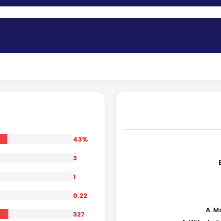
43%
3
1
0.22
A. M
327