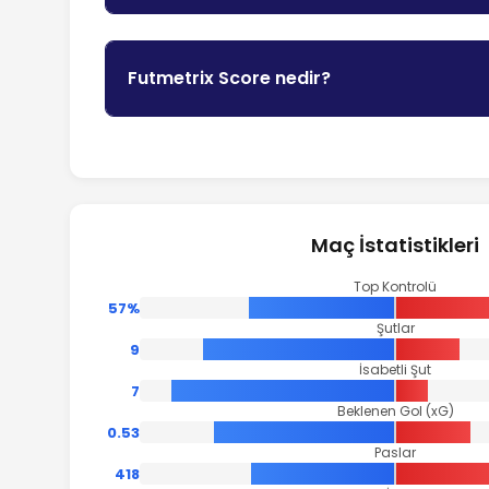
Futmetrix Score nedir?
Maç İstatistikleri
Top Kontrolü
57%
Şutlar
9
İsabetli Şut
7
Beklenen Gol (xG)
0.53
Paslar
418