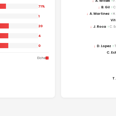
↓
A. Witsel
↑
F
71%
↓
B. Gil
↑
C
↓
A. Martinez
↑
H
1
Vit
20
↓
J. Roca
↑
C. E
4
0
↓
D. Lopez
↑
C. Ec
Elche
T