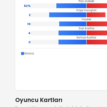
Pas İsabeti
82%
Köşe Vuruşları
2
Fauller
19
Sarı Kartlar
4
Kırmızı Kartlar
0
Girona
Oyuncu Kartları