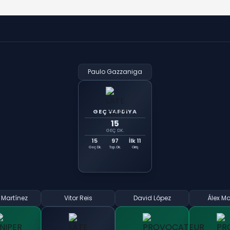
Paulo Gazzaniga
GEÇ VARDIYA
15
GEÇ DK.
15
97
İlk 11
Geç Dk.
Top. Dk.
Giriş
 Martínez
Vitor Reis
David López
Álex M