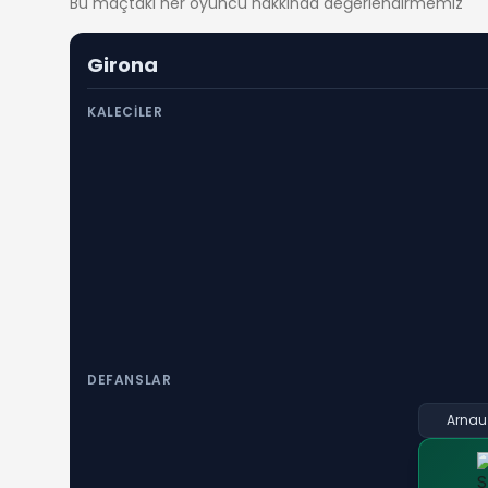
Bu maçtaki her oyuncu hakkında değerlendirmemiz
Girona
KALECILER
DEFANSLAR
Arnau