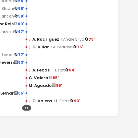
🔄
58'
. Beltran
🔄
58'
. Stuani
🔄
58'
. Rincon
🟨
or Reis
60'
🔄
67'
cheverri
🔄
↓
A. Rodriguez
75'
↑
Andre Silva
🔄
↓
G. Villar
75'
↑
A. Pedrosa
🔄
77'
T. Lemar
🟨
heverri
83'
🔄
↓
A. Febas
84'
↑
H. Fort
🟨
G. Valera
85'
🟨
M. Aguado
85'
🟨
. Lemar
85'
🔄
↓
G. Valera
90'
↑
L. Petrot
FT