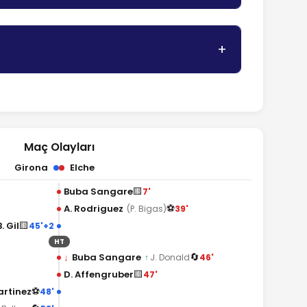
Maç Olayları
Girona
Elche
🟨
Buba Sangare
7'
⚽
A. Rodriguez
39'
(P. Bigas)
🟨
B. Gil
45'+2
HT
🔄
↓
Buba Sangare
46'
↑
J. Donald
🟨
D. Affengruber
47'
⚽
artinez
48'