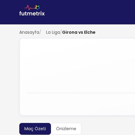
Anasayfa
/
La Liga
/
Girona vs Elche
Maç Özeti
Önizleme