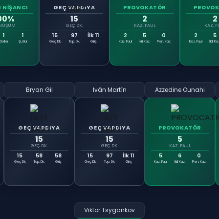
N NİŞANCI
GEÇ VARDIYA
PROVOKATÖR
PROVO
00%
15
2
2
NÜŞÜM
GEÇ DK.
KAZ. FAUL
KAZ. F
1
1
15
97
İlk 11
2
5
0
2
5
Goller
Şutlar
Geç Dk.
Top. Dk.
Giriş
Kaz. Faul
İkili Kaz.
Pen. Kaz.
Kaz. Faul
İkili Ka
Bryan Gil
Iván Martín
Azzedine Ounahi
GEÇ VARDIYA
GEÇ VARDIYA
PROVOKATÖR
15
15
5
GEÇ DK.
GEÇ DK.
KAZ. FAUL
15
58
58
15
97
İlk 11
5
6
0
Geç Dk.
Top. Dk.
Giriş
Geç Dk.
Top. Dk.
Giriş
Kaz. Faul
İkili Kaz.
Pen. Kaz.
Viktor Tsygankov