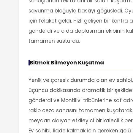
sonuçlanan tek taraflı bir saldırı kuşatma
savunma bloğuyla baskıyı göğüsledi. Oyunu
için felaket geldi. Hızlı gelişen bir kontra
gönderdi ve o da deplasman ekibinin kale
tamamen susturdu.
Bitmek Bilmeyen Kuşatma
Yenik ve çaresiz durumda olan ev sahibi,
üçüncü dakikasında dramatik bir şekilde 
gönderdi ve Montilivi tribünlerine saf a
rakip ceza sahasını tamamen kuşatarak ye
meydan okuyan etkileyici bir kalecilik perf
Ev sahibi, ligde kalmak için gereken gol