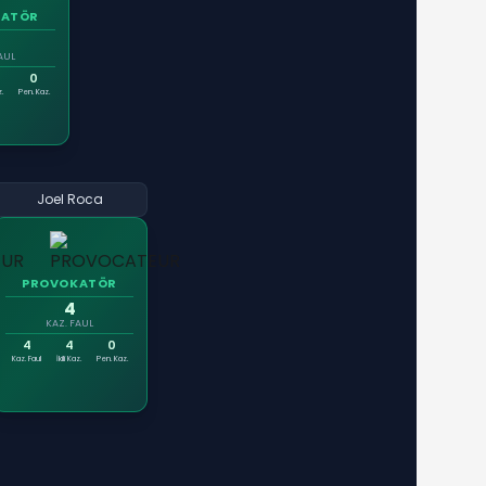
KATÖR
AUL
0
z.
Pen. Kaz.
Joel Roca
PROVOKATÖR
4
KAZ. FAUL
4
4
0
Kaz. Faul
İkili Kaz.
Pen. Kaz.