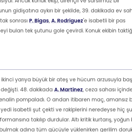
sıydı. Ancak konuk ekip, dirençli ve sarsılmaz bir
n gidişatına aykırı bir şekilde, 39. dakikada ev sah
 atak sonrası
P. Bigas
,
A. Rodriguez
'e isabetli bir pas
yi bulan tek şutunu gole çevirdi. Konuk ekibin takti
 ikinci yarıya büyük bir ateş ve hücum arzusuyla ba
değişti. 48. dakikada
A. Martinez
, ceza sahası içind
drenalin pompaladı. O andan itibaren maç, amansız b
di isabetli şut çekti ve rakiplerini neredeyse hiç ş
ormansına takılıp durdular. Altı kritik kurtarış, yoğun
ü bulmak adına tüm gücüyle yüklenirken gerilim doru