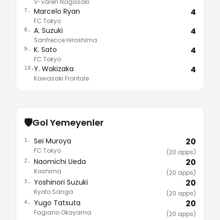
V-varen Nagasaki
Marcelo Ryan
4
7.
FC Tokyo
A. Suzuki
4
8.
Sanfrecce Hiroshima
K. Sato
4
9.
FC Tokyo
Y. Wakizaka
4
10.
Kawasaki Frontale
🛡️
Gol Yemeyenler
Sei Muroya
20
1.
FC Tokyo
(20 apps)
Naomichi Ueda
20
2.
Kashima
(20 apps)
Yoshinori Suzuki
20
3.
Kyoto Sanga
(20 apps)
Yugo Tatsuta
20
4.
Fagiano Okayama
(20 apps)