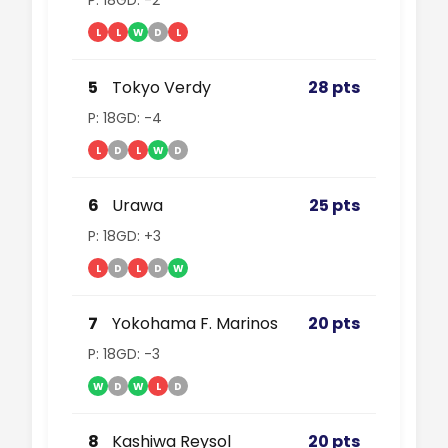
L
L
W
D
L
5
Tokyo Verdy
28 pts
P: 18
GD: -4
L
D
L
W
D
6
Urawa
25 pts
P: 18
GD: +3
L
D
L
D
W
7
Yokohama F. Marinos
20 pts
P: 18
GD: -3
W
D
W
L
D
8
Kashiwa Reysol
20 pts