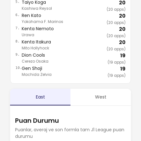
Taiyo Koga
20
5.
Kashiwa Reysol
(20 apps)
Ren Kato
20
6.
Yokohama F. Marinos
(20 apps)
Kenta Nemoto
20
7.
Urawa
(20 apps)
Kenta Itakura
20
8.
Mito Hollyhock
(20 apps)
Dion Cools
19
9.
Cerezo Osaka
(19 apps)
Gen Shoji
19
10.
Machida Zelvia
(19 apps)
East
West
Puan Durumu
Puanlar, averaj ve son formla tam J1 League puan
durumu