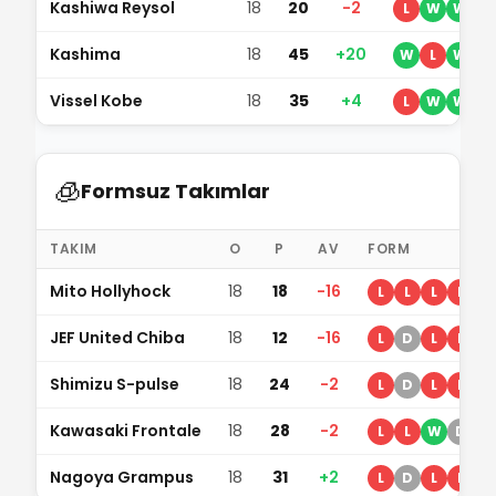
Kashiwa Reysol
18
20
-2
L
W
W
W
Kashima
18
45
+20
W
L
W
W
Vissel Kobe
18
35
+4
L
W
W
D
🧊
Formsuz Takımlar
TAKIM
O
P
AV
FORM
Mito Hollyhock
18
18
-16
L
L
L
L
L
JEF United Chiba
18
12
-16
L
D
L
L
L
Shimizu S-pulse
18
24
-2
L
D
L
L
D
Kawasaki Frontale
18
28
-2
L
L
W
D
L
Nagoya Grampus
18
31
+2
L
D
L
L
W