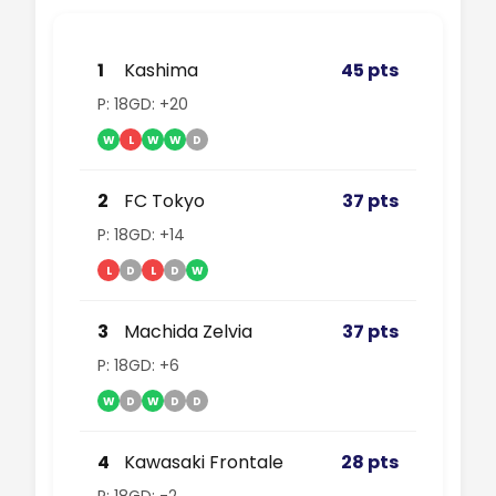
1
Kashima
45 pts
P: 18
GD: +20
W
L
W
W
D
2
FC Tokyo
37 pts
P: 18
GD: +14
L
D
L
D
W
3
Machida Zelvia
37 pts
P: 18
GD: +6
W
D
W
D
D
4
Kawasaki Frontale
28 pts
P: 18
GD: -2