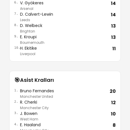
V. Gyökeres
14
6.
Arsenal
D. Calvert-Lewin
14
7.
Leeds
D. Welbeck
13
8.
Brighton
E. Kroupi
13
9.
Bournemouth
H. Ekitike
11
10.
Liverpool
🎯
Asist Kralları
Bruno Fernandes
20
1.
Manchester United
R. Cherki
12
2.
Manchester City
J. Bowen
10
3.
West Ham
E. Haaland
8
4.