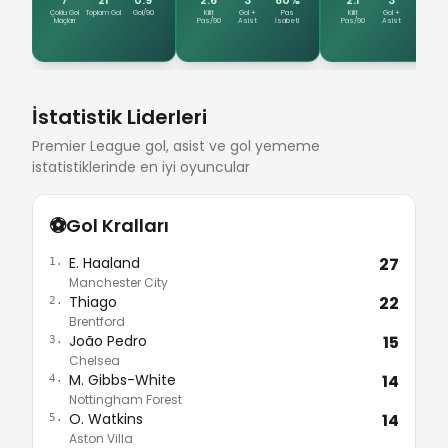
Çoklu Gol
Toplam Gol
Gol/90
Kilit
Gol +
Pas
Kilit
Gol +
Pas
Maçları
Pas/90
Asist
İsabeti
Pas/90
Asist
İsabeti
İstatistik Liderleri
Premier League gol, asist ve gol yememe
istatistiklerinde en iyi oyuncular
⚽
Gol Kralları
E. Haaland
27
1.
Manchester City
Thiago
22
2.
Brentford
João Pedro
15
3.
Chelsea
M. Gibbs-White
14
4.
Nottingham Forest
O. Watkins
14
5.
Aston Villa