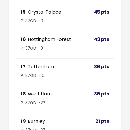
15
Crystal Palace
45 pts
P: 37
GD: -9
16
Nottingham Forest
43 pts
P: 37
GD: -3
17
Tottenham
38 pts
P: 37
GD: -10
18
West Ham
36 pts
P: 37
GD: -22
19
Burnley
21 pts
P: 37
GD: -37