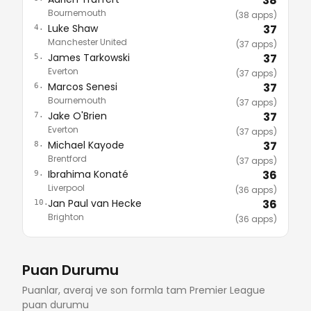
38
Bournemouth
(38 apps)
Luke Shaw
37
4.
Manchester United
(37 apps)
James Tarkowski
37
5.
Everton
(37 apps)
Marcos Senesi
37
6.
Bournemouth
(37 apps)
Jake O'Brien
37
7.
Everton
(37 apps)
Michael Kayode
37
8.
Brentford
(37 apps)
Ibrahima Konaté
36
9.
Liverpool
(36 apps)
Jan Paul van Hecke
36
10.
Brighton
(36 apps)
Puan Durumu
Puanlar, averaj ve son formla tam Premier League
puan durumu