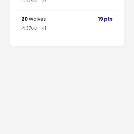
20
Wolves
19 pts
P: 37
GD: -41