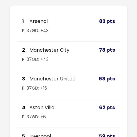
1
Arsenal
82 pts
P: 37
GD: +43
2
Manchester City
78 pts
P: 37
GD: +43
3
Manchester United
68 pts
P: 37
GD: +16
4
Aston Villa
62 pts
P: 37
GD: +6
5
Liverpool
59 pts