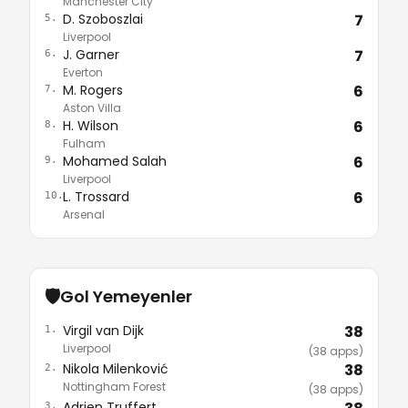
Manchester City
D. Szoboszlai
7
5.
Liverpool
J. Garner
7
6.
Everton
M. Rogers
6
7.
Aston Villa
H. Wilson
6
8.
Fulham
Mohamed Salah
6
9.
Liverpool
L. Trossard
6
10.
Arsenal
🛡️
Gol Yemeyenler
Virgil van Dijk
38
1.
Liverpool
(38 apps)
Nikola Milenković
38
2.
Nottingham Forest
(38 apps)
Adrien Truffert
3.