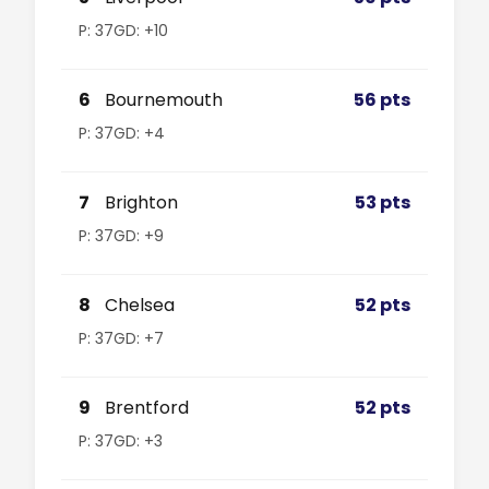
P: 37
GD: +10
6
Bournemouth
56 pts
P: 37
GD: +4
7
Brighton
53 pts
P: 37
GD: +9
8
Chelsea
52 pts
P: 37
GD: +7
9
Brentford
52 pts
P: 37
GD: +3