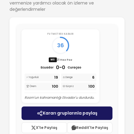
vermenize yardımcı olacak ön izleme ve
değerlendirmeler
FUTMETRIX KARARI
36
21 Haz Paz
MS
0-0
Ecuador
Curaçao
19
6
⚡ Yoğunluk
⚖️ Denge
100
100
🏆 Önem
🎲 Sürpriz
Room'un kahramanlığı Ekvador'u durdurdu.
Kararı gruplarınla paylaş
X'te Paylaş
Reddit'te Paylaş