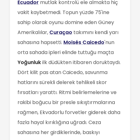
Ecuador
mutlak kontrolü ele almakta hiç
vakit kaybetmedi. Topun yüzde 75'ine
sahip olarak oyunu domine eden Güney
Amerikalılar,
Curaçao
takımını kendi yarı
sahasına hapsetti.
Moisés Caicedo
'nun
orta sahada ipleri elinde tuttuğu maçta
Yoğunluk
ilk düdükten itibaren doruktaydı.
Dört kilit pas atan Caicedo, savunma
hatlarını sürekli delerek tehlikeli skor
fırsatları yarattı. Ritmi belirlemelerine ve
rakibi boğucu bir presle sıkıştırmalarına
rağmen, Ekvadorlu forvetler giderek daha
fazla hayal kırıklığına uğradı. Ceza
sahasına her girdiklerinde, baskıyı