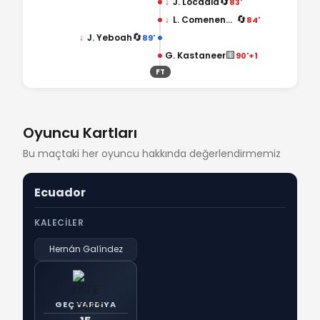
🔄
↓
J. Locadia
83'
🔄
↓
L. Comenencia
84'
🔄
↓
J. Yeboah
89'
🟨
G. Kastaneer
90'+1
FT
Oyuncu Kartları
Bu maçtaki her oyuncu hakkında değerlendirmemiz
Ecuador
KALECILER
Hernán Galíndez
GEÇ VARDIYA