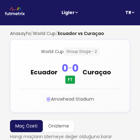
TR
Ligler
Anasayfa
/
World Cup
/
Ecuador vs Curaçao
World Cup
Group Stage - 2
0
0
-
Ecuador
Curaçao
FT
Arrowhead Stadium
Maç Özeti
Önizleme
Hangi maçların izlemeye değer olduğuna karar