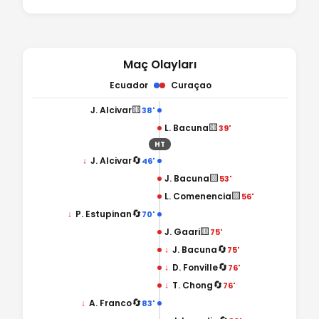
Maç Olayları
Ecuador
Curaçao
🟨
J. Alcivar
38'
🟨
L. Bacuna
39'
HT
🔄
↓
J. Alcivar
46'
🟨
J. Bacuna
53'
🟨
L. Comenencia
56'
🔄
↓
P. Estupinan
70'
🟨
J. Gaari
75'
🔄
↓
J. Bacuna
75'
🔄
↓
D. Fonville
76'
🔄
↓
T. Chong
76'
🔄
↓
A. Franco
83'