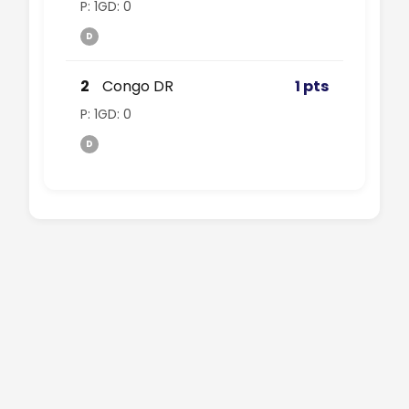
P: 1
GD: 0
D
2
Congo DR
1 pts
P: 1
GD: 0
D