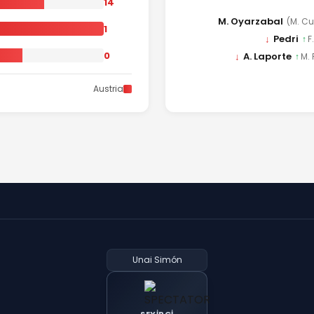
14
M. Oyarzabal
(M. Cu
1
↓
Pedri
↑
F
0
↓
A. Laporte
↑
M. 
Austria
Unai Simón