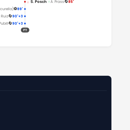
🔄
↓
S. Posch
85'
↑
A. Prass
⚽
89'
curella)
🔄
90'+3
. Ruiz
🔄
90'+3
Pubill
FT