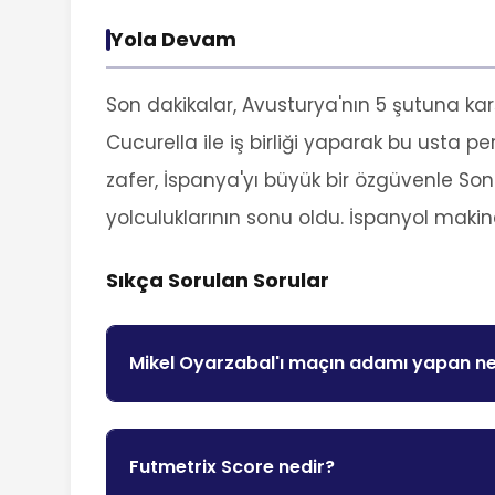
Yola Devam
Son dakikalar, Avusturya'nın 5 şutuna karş
Cucurella ile iş birliği yaparak bu usta 
zafer, İspanya'yı büyük bir özgüvenle So
yolculuklarının sonu oldu. İspanyol maki
Sıkça Sorulan Sorular
Mikel Oyarzabal'ı maçın adamı yapan n
Futmetrix Score nedir?