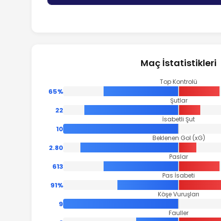
Maç İstatistikleri
Top Kontrolü
65%
Şutlar
22
İsabetli Şut
10
Beklenen Gol (xG)
2.80
Paslar
613
Pas İsabeti
91%
Köşe Vuruşları
9
Fauller