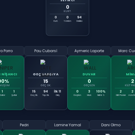
SEYİRCİ
0
KURT.
0
0
94
Kurt.
Yenilen
Dakika
o Porro
Pau Cubarsí
Aymeric Laporte
Marc Cuc
N NİŞANCI
GEÇ VARDIYA
DUVAR
MİM
00%
15
0
2
NÜŞÜM
GEÇ DK.
GEÇILEN
KILIT P
1
1
15
94
İlk 11
0
3
100%
2
2
Goller
Şutlar
Geç Dk.
Top. Dk.
Giriş
Geçilen
Müd.
İkili M. %
Kilit Paslar
Asistl
Pedri
Lamine Yamal
Dani Olmo