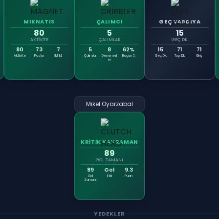
MIKNATIS
ÇALIMCI
GEÇ VARDIYA
80
5
15
AKTIVITE
ÇALIMLAR
GEÇ DK.
80
73
7
5
8
62%
15
71
71
Aktivite
Paslar
İkili M.
Çalımlar
Denemel
Başarı %
Geç Dk.
Top. Dk.
Giriş
er
Mikel Oyarzabal
KRİTİK KAHRAMAN
89
GOL ZAMANI
89
Gol
9.3
Gol
Etki
Puan
Zamanı
YEDEKLER