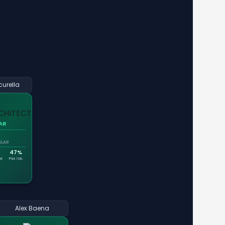
urella
AR
ASLAR
47%
er
Pas İsb.
Alex Baena