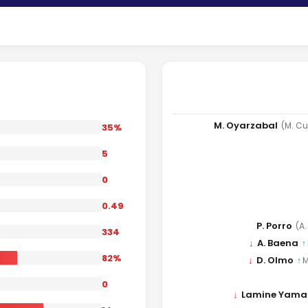
M. Oyarzabal
(M. Cu
35%
5
0
0.49
P. Porro
(A
334
↓
A. Baena
↑
82%
↓
D. Olmo
↑
M
0
↓
Lamine Yama