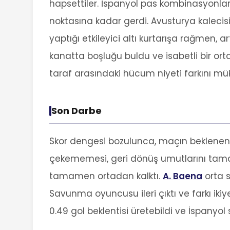
hapsettiler. İspanyol pas kombinasyonla
noktasına kadar gerdi. Avusturya kalecisi
yaptığı etkileyici altı kurtarışa rağmen, 
kanatta boşluğu buldu ve isabetli bir or
taraf arasındaki hücum niyeti farkını mü
Son Darbe
Skor dengesi bozulunca, maçın beklene
çekememesi, geri dönüş umutlarını tamam
tamamen ortadan kalktı.
A. Baena
orta s
Savunma oyuncusu ileri çıktı ve farkı iki
0.49 gol beklentisi üretebildi ve İspanyo