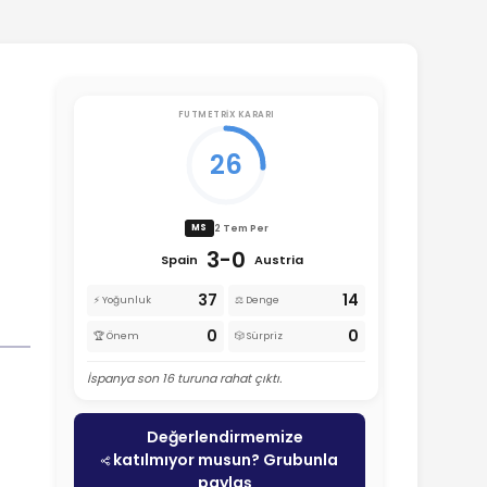
FUTMETRIX KARARI
26
2 Tem Per
MS
3-0
Spain
Austria
37
14
⚡ Yoğunluk
⚖️ Denge
0
0
🏆 Önem
🎲 Sürpriz
İspanya son 16 turuna rahat çıktı.
Değerlendirmemize
katılmıyor musun? Grubunla
paylaş