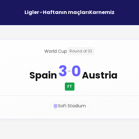
Ligler
Haftanın maçları
Karnemiz
World Cup
Round of 32
3
0
-
Spain
Austria
FT
SoFi Stadium