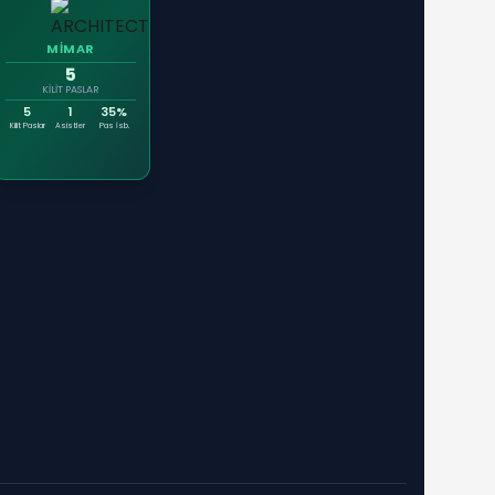
MİMAR
5
KILIT PASLAR
5
1
35%
Kilit Paslar
Asistler
Pas İsb.