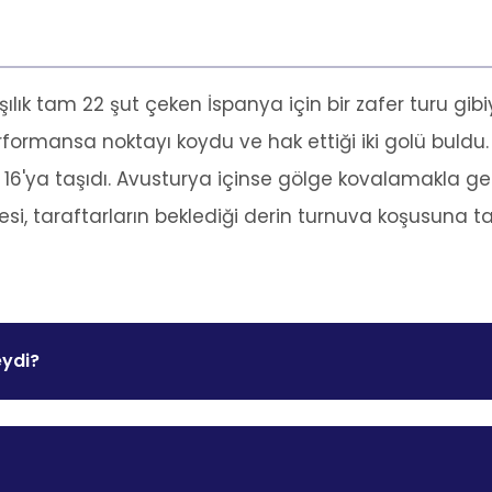
ılık tam 22 şut çeken İspanya için bir zafer turu gib
performansa noktayı koydu ve hak ettiği iki golü buld
n 16'ya taşıdı. Avusturya içinse gölge kovalamakla 
nesi, taraftarların beklediği derin turnuva koşusuna
eydi?