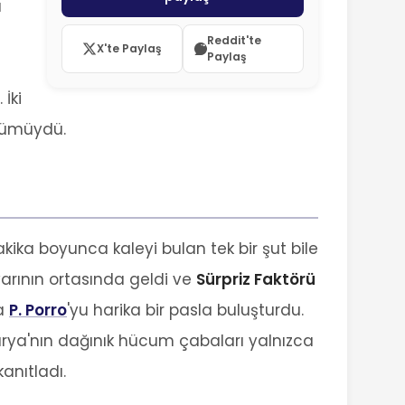
a
Reddit'te
X'te Paylaş
Paylaş
 İki
ölümüydü.
ika boyunca kaleyi bulan tek bir şut bile
arının ortasında geldi ve
Sürpriz Faktörü
da
P. Porro
'yu harika bir pasla buluşturdu.
turya'nın dağınık hücum çabaları yalnızca
anıtladı.