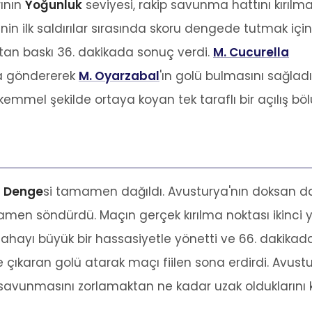
rının
Yoğunluk
seviyesi, rakip savunma hattını kırılm
nin ilk saldırılar sırasında skoru dengede tutmak için
artan baskı 36. dakikada sonuç verdi.
M. Cucurella
ta göndererek
M. Oyarzabal
'ın golü bulmasını sağladı.
kemmel şekilde ortaya koyan tek taraflı bir açılış b
n
Denge
si tamamen dağıldı. Avusturya'nın doksan dak
en söndürdü. Maçın gerçek kırılma noktası ikinci y
ahayı büyük bir hassasiyetle yönetti ve 66. dakika
ye çıkaran golü atarak maçı fiilen sona erdirdi. Avus
l savunmasını zorlamaktan ne kadar uzak olduklarını k