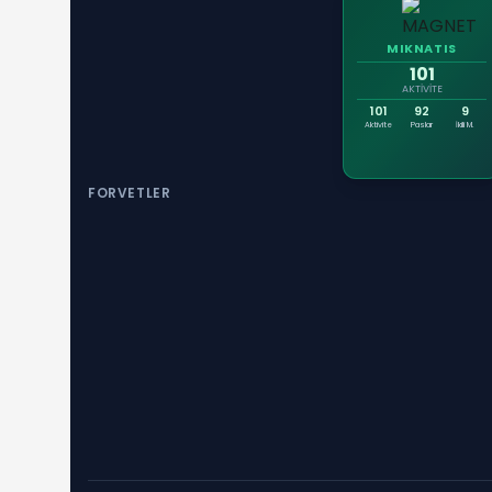
MIKNATIS
101
AKTIVITE
101
92
9
Aktivite
Paslar
İkili M.
FORVETLER