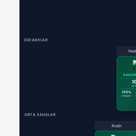
DEFANSLAR
Pedr
KESKİ
1
DÖ
100%
Dönüşüm
ORTA SAHALAR
Rodri