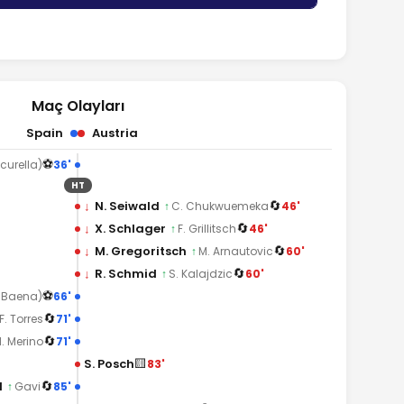
Maç Olayları
Spain
Austria
⚽
36'
curella)
HT
🔄
↓
N. Seiwald
46'
↑
C. Chukwuemeka
🔄
↓
X. Schlager
46'
↑
F. Grillitsch
🔄
↓
M. Gregoritsch
60'
↑
M. Arnautovic
🔄
↓
R. Schmid
60'
↑
S. Kalajdzic
⚽
66'
. Baena)
🔄
71'
F. Torres
🔄
71'
. Merino
🟨
S. Posch
83'
🔄
l
85'
↑
Gavi