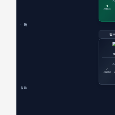
关
4
关键传球
中场
塔琼
尾
7
尾段时间
前锋