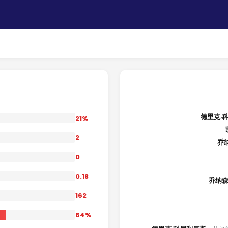
德里克·
21%
2
乔
0
0.18
乔纳森
162
64%