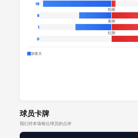
18
犯规
8
黄牌
1
红牌
0
加拿大
球员卡牌
我们对本场每位球员的点评