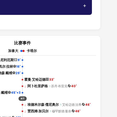
比赛事件
加拿大
卡塔尔
🟨
科尼利厄斯
9'
⚽
凯尔·拉林
16'
⚽
纳森·戴维
29'
🟥
霍曼·艾哈迈德
33'
🔄
↓
阿卜杜里萨格
40'
↑
苏丹·布雷克
⚽
·戴维
45'+3
HT
🔄
↓
埃德米尔森·儒尼奥尔
46'
↑
艾哈迈德·法蒂
🔄
↓
贾西姆·加贝尔
46'
↑
穆罕默德·曼奈