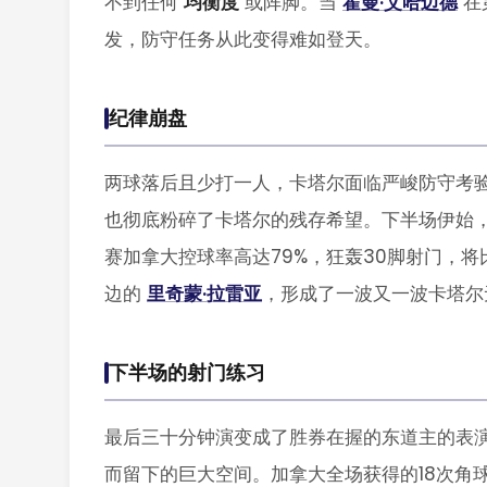
不到任何
均衡度
或阵脚。当
霍曼·艾哈迈德
在
发，防守任务从此变得难如登天。
纪律崩盘
两球落后且少打一人，卡塔尔面临严峻防守考
也彻底粉碎了卡塔尔的残存希望。下半场伊始，
赛加拿大控球率高达79%，狂轰30脚射门，
边的
里奇蒙·拉雷亚
，形成了一波又一波卡塔尔
下半场的射门练习
最后三十分钟演变成了胜券在握的东道主的表
而留下的巨大空间。加拿大全场获得的18次角