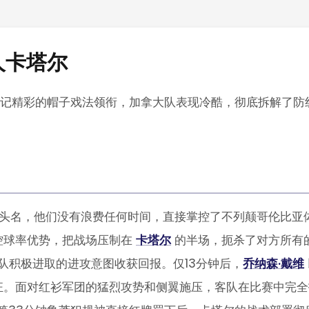
人卡塔尔
纳森·戴维以一记精彩的帽子戏法领衔，加拿大队表现冷酷，彻底拆解了
头名，他们没有浪费任何时间，直接掌控了不列颠哥伦比亚
控球率优势，把战场压制在
卡塔尔
的半场，扼杀了对方所有
队积极进取的进攻意图收获回报。仅13分钟后，
乔纳森·戴维
狂。面对红衫军团的猛烈攻势和侧翼施压，客队在比赛中完全