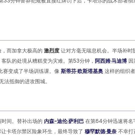
第33分钟鲁莽犯规被直接红牌罚下后，卡塔尔的战术部署彻
验，而加拿大极高的
激烈度
让对方毫无喘息机会。半场补时阶
客队的处境从糟糕变为灾难。第53分钟，
阿西姆·马迪博
因
将比赛变成了半场训练课。像
斯蒂芬·欧斯塔基奥
这样的组织者
无法抵御的进攻围城。
演时间。替补出场的
内森-迪伦·萨利巴
在第64分钟迅速将名
球让卡塔尔禁区险象环生，最终导致了
穆罕默德·曼奈
不幸打