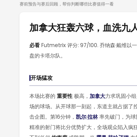
赛前预告与赛后回顾，帮你判断哪些比赛值得一看
加拿大狂轰六球，血洗九
必看
Futmetrix 评分: 97/100. 乔
盘的卡塔尔队。
开场猛攻
本场比赛的
重要性
极高，
加拿大
力求巩固小组
场的球场。从开球那一刻起，东道主就占据了
击企图。第16分钟，
凯尔·拉林
率先破门，为球
精准的射门将比分优势扩大，全场观众陷入疯