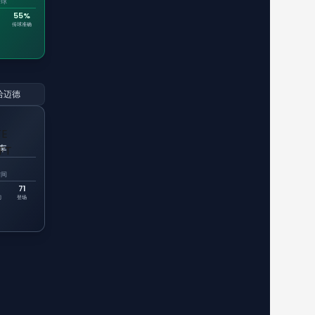
传球
55%
传球准确
哈迈德
车
时间
71
间
登场