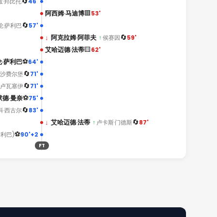
🔄
46'
兹·邦比托
🟥
阿西姆·马迪博
53'
🔄
57'
伦·萨利巴
🔄
↓
阿克拉姆·阿菲夫
59'
↑
侯赛因
🟨
艾哈迈德·法蒂
62'
⚽
伦·萨利巴
64'
🔄
71'
沙费尔堡
🔄
71'
奥卢瓦塞伊
⚽
默德·曼奈
75'
🔄
83'
科·西古尔
🔄
↓
艾哈迈德·法蒂
87'
↑
卢卡斯·门德斯
⚽
90'+2
萨利巴)
FT