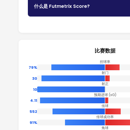
什么是 Futmetrix Score?
比赛数据
控球率
79%
射门
30
射正
10
预期进球 (xG)
4.11
传球
552
传球成功率
91%
角球