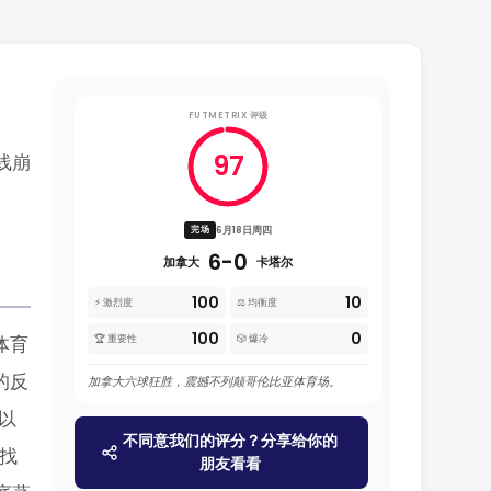
FUTMETRIX 评级
97
防线崩
6月18日周四
完场
6-0
加拿大
卡塔尔
100
10
⚡ 激烈度
⚖️ 均衡度
100
0
体育
🏆 重要性
🎲 爆冷
的反
加拿大六球狂胜，震撼不列颠哥伦比亚体育场。
以
不同意我们的评分？分享给你的
找
朋友看看