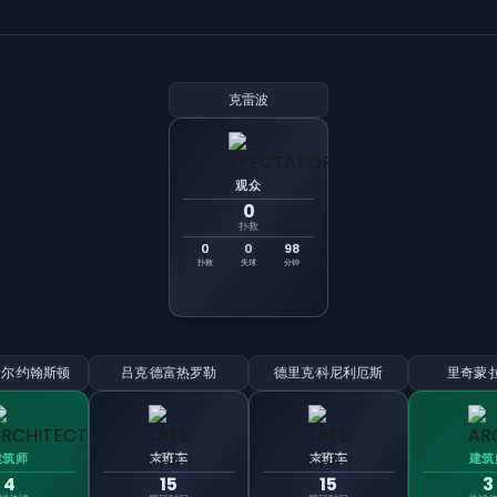
克雷波
观众
0
扑救
0
0
98
扑救
失球
分钟
尔·约翰斯顿
吕克·德富热罗勒
德里克·科尼利厄斯
里奇蒙·
建筑师
末班车
末班车
建筑
4
15
15
3