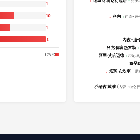
↓
德里克·科尼利厄斯
↑
莫伊
1
10
↓
科内
↑
内森-迪
1
2
内森-迪
↓
吕克·德富热罗勒
↑
卡塔尔
↓
阿里·艾哈迈德
↑
塔尼·
穆罕
↓
塔琼·布坎南
↑
尼
乔纳森·戴维
(内森-迪伦·