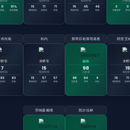
键传球
尾段时间
尾段时间
关键
0
51%
15
71
71
15
45
46
3
0
助攻
传球准确
尾段时间
总时间
登场
尾段时间
总时间
登场
关键传球
助攻
·布坎南
科内
斯蒂芬·欧斯塔基奥
阿里·艾
末班车
末班车
磁铁
末班
7
15
98
15
段时间
尾段时间
活跃度
尾段
83
83
15
57
57
98
94
4
15
71
总时间
登场
尾段时间
总时间
登场
活跃度
传球
对抗
尾段时间
总时
乔纳森·戴维
凯尔·拉林