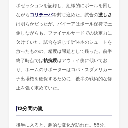
ポゼッションを記録し、組織的にボールを回し
ながら
コリチーバ
を封じ込めた。試合の
激しさ
は明らかだったが、バイーアはボール保持で圧
倒しながらも、ファイナルサードでの決定力に
欠けていた。試合を通じて計14本のシュートを
放ったものの、精度は課題として残った。前半
終了時点では
拮抗度
はアウェイ側に傾いてお
り、ホームのサポーターはコパ・スダメリカー
ナ出場権を確保するために、後半の戦術的な修
正を強く求めていた。
12分間の嵐
後半に入ると、劇的な変化が訪れた。56分、