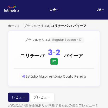
JA
大会
ホーム
/
ブラジルセリエA
/
コリチーバ vs バイーア
ブラジルセリエA
Regular Season - 17
3
2
-
コリチーバ
バイーア
FT
Estádio Major Antônio Couto Pereira
レビュー
プレビュー
どの試合が観る価値ありか判断するための試合プレビューと