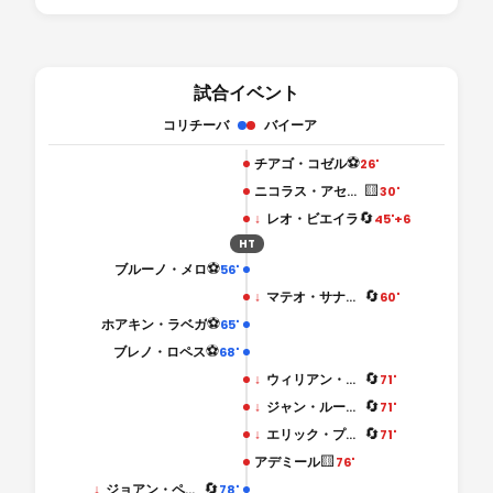
試合イベント
コリチーバ
バイーア
⚽
チアゴ・コゼル
26'
🟨
ニコラス・アセベド
30'
🔄
↓
レオ・ビエイラ
45'+6
HT
⚽
ブルーノ・メロ
56'
🔄
↓
マテオ・サナブリア
60'
⚽
ホアキン・ラベガ
65'
⚽
ブレノ・ロペス
68'
🔄
↓
ウィリアン・ジョゼ
71'
🔄
↓
ジャン・ルーカス
71'
🔄
↓
エリック・プルガ
71'
🟨
アデミール
76'
🔄
↓
ジョアン・ペドロ・シェルモン
78'