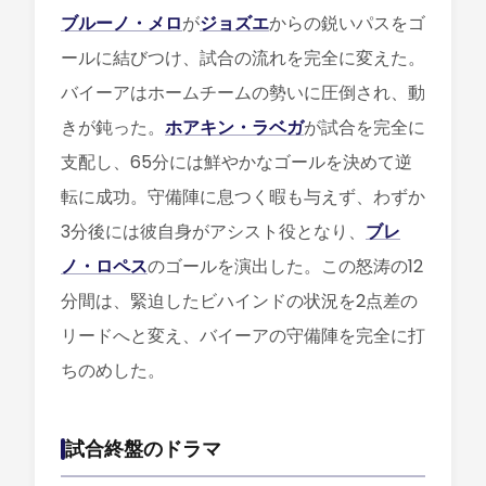
ブルーノ・メロ
が
ジョズエ
からの鋭いパスをゴ
ールに結びつけ、試合の流れを完全に変えた。
バイーアはホームチームの勢いに圧倒され、動
きが鈍った。
ホアキン・ラベガ
が試合を完全に
支配し、65分には鮮やかなゴールを決めて逆
転に成功。守備陣に息つく暇も与えず、わずか
3分後には彼自身がアシスト役となり、
ブレ
ノ・ロペス
のゴールを演出した。この怒涛の12
分間は、緊迫したビハインドの状況を2点差の
リードへと変え、バイーアの守備陣を完全に打
ちのめした。
試合終盤のドラマ