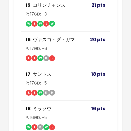
15
コリンチャンス
21 pts
P: 17
GD: -3
W
L
W
L
W
16
ヴァスコ・ダ・ガマ
20 pts
P: 17
GD: -6
L
L
W
D
L
17
サントス
18 pts
P: 17
GD: -5
L
L
W
D
D
18
ミラソウ
16 pts
P: 16
GD: -5
W
L
D
W
L