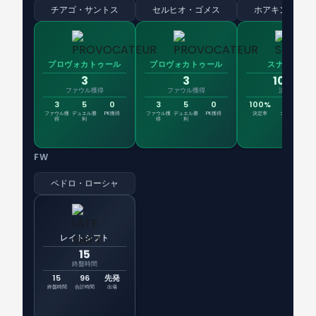
チアゴ・サントス
セルヒオ・ゴメス
ホアキン・ラベ
プロヴォカトゥール
プロヴォカトゥール
スナイパー
3
3
100%
ファウル獲得
ファウル獲得
決定率
3
5
0
3
5
0
100%
1
ファウル獲
デュエル勝
PK獲得
ファウル獲
デュエル勝
PK獲得
決定率
ゴール
シュ
得
利
得
利
FW
ペドロ・ローシャ
レイトシフト
15
終盤時間
15
96
先発
終盤時間
合計時間
出場