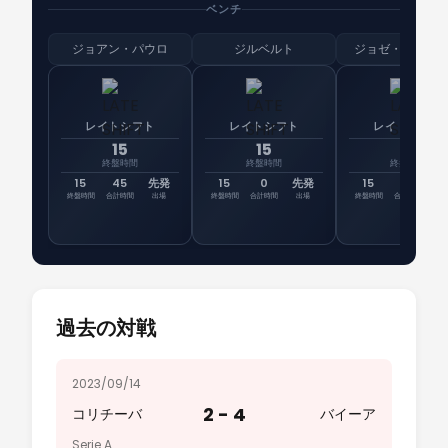
ベンチ
ジョアン・パウロ
ジルベルト
ジョゼ・ギリエ
レイトシフト
レイトシフト
レイトシフト
15
15
15
終盤時間
終盤時間
終盤時間
15
45
先発
15
0
先発
15
0
先
終盤時間
合計時間
出場
終盤時間
合計時間
出場
終盤時間
合計時間
出
過去の対戦
2023/09/14
2 - 4
コリチーバ
バイーア
Serie A