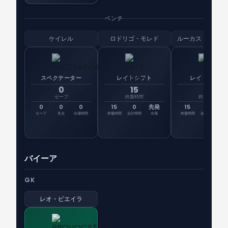
ベンチ
ケイレル
ロドリゴ・モレド
ルーカス・タヴェ
スペクテーター
レイトシフト
レイトシフト
0
15
15
セーブ
終盤時間
終盤時間
0
0
0
15
0
先発
15
18
先
セーブ
失点
出場時間
終盤時間
合計時間
出場
終盤時間
合計時間
出
バイーア
GK
レオ・ビエイラ