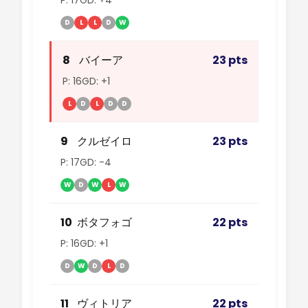
P: 17
GD: +4
D
L
L
D
W
8
バイーア
23 pts
P: 16
GD: +1
L
D
L
D
D
9
クルゼイロ
23 pts
P: 17
GD: -4
W
D
W
L
W
10
ボタフォゴ
22 pts
P: 16
GD: +1
D
W
D
L
D
11
ヴィトリア
22 pts