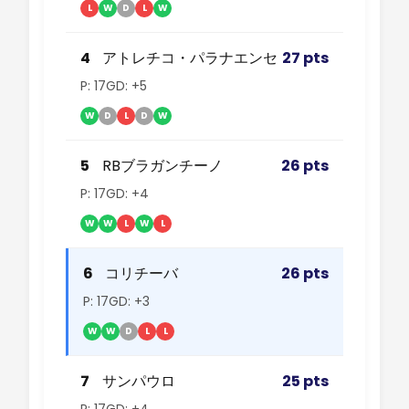
L
W
D
L
W
4
アトレチコ・パラナエンセ
27 pts
P: 17
GD: +5
W
D
L
D
W
5
RBブラガンチーノ
26 pts
P: 17
GD: +4
W
W
L
W
L
6
コリチーバ
26 pts
P: 17
GD: +3
W
W
D
L
L
7
サンパウロ
25 pts