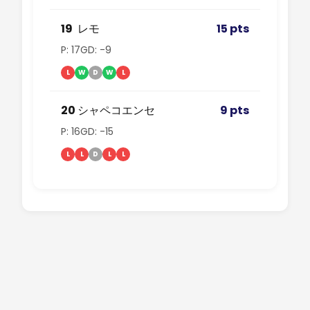
19
レモ
15 pts
P: 17
GD: -9
L
W
D
W
L
20
シャペコエンセ
9 pts
P: 16
GD: -15
L
L
D
L
L