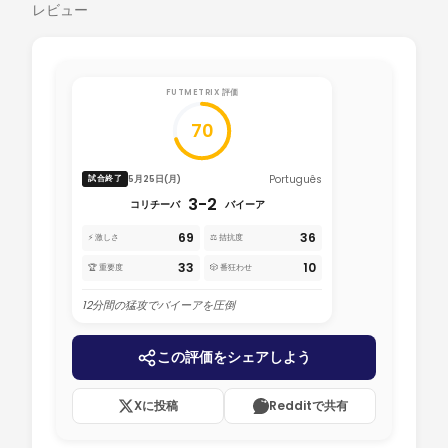
レビュー
FUTMETRIX 評価
70
Português
5月25日(月)
試合終了
3-2
コリチーバ
バイーア
69
36
⚡ 激しさ
⚖️ 拮抗度
33
10
🏆 重要度
🎲 番狂わせ
12分間の猛攻でバイーアを圧倒
この評価をシェアしよう
Xに投稿
Redditで共有