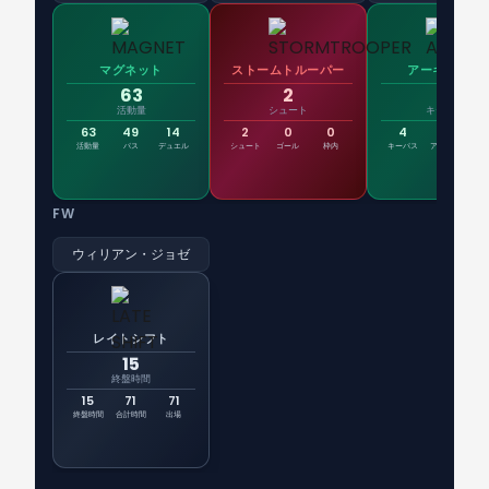
マグネット
ストームトルーパー
アーキテクト
63
2
4
活動量
シュート
キーパス
63
49
14
2
0
0
4
1
4
活動量
パス
デュエル
シュート
ゴール
枠内
キーパス
アシスト
パス
FW
ウィリアン・ジョゼ
レイトシフト
15
終盤時間
15
71
71
終盤時間
合計時間
出場