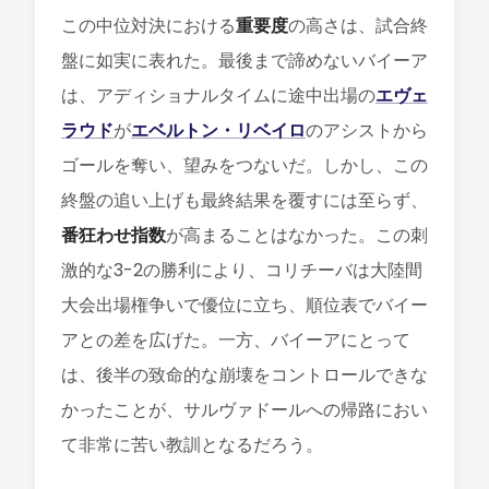
この中位対決における
重要度
の高さは、試合終
盤に如実に表れた。最後まで諦めないバイーア
は、アディショナルタイムに途中出場の
エヴェ
ラウド
が
エベルトン・リベイロ
のアシストから
ゴールを奪い、望みをつないだ。しかし、この
終盤の追い上げも最終結果を覆すには至らず、
番狂わせ指数
が高まることはなかった。この刺
激的な3-2の勝利により、コリチーバは大陸間
大会出場権争いで優位に立ち、順位表でバイー
アとの差を広げた。一方、バイーアにとって
は、後半の致命的な崩壊をコントロールできな
かったことが、サルヴァドールへの帰路におい
て非常に苦い教訓となるだろう。