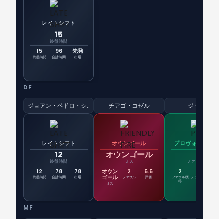
レイトシフト
15
終盤時間
15
96
先発
終盤時間
合計時間
出場
DF
ジョアン・ペドロ・シェルモン
チアゴ・コゼル
ジャシー
レイトシフト
オウンゴール
プロヴォカトゥ
12
オウンゴール
2
終盤時間
ミス
ファウル獲得
12
78
78
オウン
2
5.5
2
5
ゴール
終盤時間
合計時間
出場
ファウル
評価
ファウル獲
デュエル勝
PK
得
利
ミス
MF