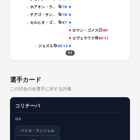
🔄
↓
ホアキン・ラベガ
78'
🔄
↓
チアゴ・サントス
78'
🔄
↓
セルヒオ・ゴメス
87'
🟨
ロマン・ゴメス
90'
⚽
エヴェラウド
90'+1
🔄
↓
ジョズエ
90'+2
FT
選手カード
この試合の全選手に対する評価
コリチーバ
GK
ペドロ・ランジェル