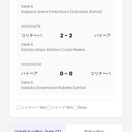
Serie A
Itaipava Arena Fonte Nova (Salvador, Bahia)
2013/09/15
2 - 2
コリチーバ
バイーア
Serie A
Estádio Major Antônio Couto Pereira
2013/05/30
0 - 0
バイーア
コリチーバ
Serie A
Estádio Governador Roberto Santos
コリチーバ Win
バイーア Win
Draw