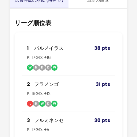
試合時点の順位 (MW 17)
最新の順位
リーグ順位表
1
パルメイラス
38 pts
P: 17
GD: +16
W
D
D
D
W
2
フラメンゴ
31 pts
P: 16
GD: +12
L
D
W
D
W
3
フルミネンセ
30 pts
P: 17
GD: +5