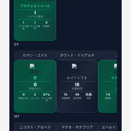
プロヴォカトゥール
1
ファウル獲得
1
1
0
ファウル獲
デュエル勝
PK獲得
得
利
DF
ロマン・ゴメス
ダヴィド・ドゥアルチ
カヌ
壁
レイトシフト
マグネット
0
15
74
突破された
終盤時間
活動量
0
2
67%
15
96
先発
74
71
突破された
タックル
デュエル勝
終盤時間
合計時間
出場
活動量
パス
デュ
率
MF
ニコラス・アセベド
マテオ・サナブリア
エベルトン・リベ