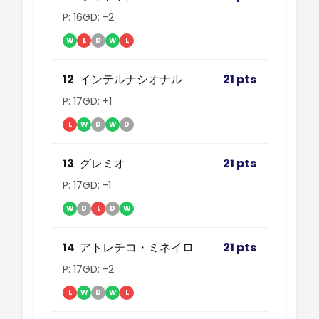
P: 16
GD: -2
W
L
D
W
L
12
インテルナシオナル
21 pts
P: 17
GD: +1
L
W
D
W
D
13
グレミオ
21 pts
P: 17
GD: -1
W
D
L
D
W
14
アトレチコ・ミネイロ
21 pts
P: 17
GD: -2
L
W
D
W
L