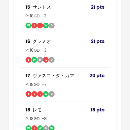
15
サントス
21 pts
P: 18
GD: -3
W
L
L
W
D
16
グレミオ
21 pts
P: 18
GD: -3
L
W
D
L
D
17
ヴァスコ・ダ・ガマ
20 pts
P: 18
GD: -7
L
L
L
W
D
18
レモ
18 pts
P: 18
GD: -8
W
L
W
D
W