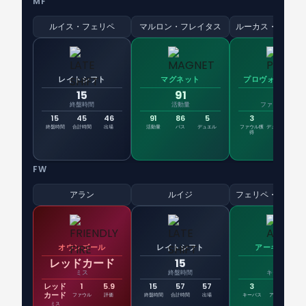
MF
ルイス・フェリペ
マルロン・フレイタス
レイトシフト
マグネット
プロヴォカトゥ
15
91
3
終盤時間
活動量
ファウル獲得
15
45
46
91
86
5
3
3
終盤時間
合計時間
出場
活動量
パス
デュエル
ファウル獲
デュエル勝
PK
得
利
FW
アラン
ルイジ
オウンゴール
レイトシフト
アーキテクト
レッドカード
15
3
ミス
終盤時間
キーパス
レッド
1
5.9
15
57
57
3
1
2
カード
ファウル
評価
終盤時間
合計時間
出場
キーパス
アシスト
パス
ミス