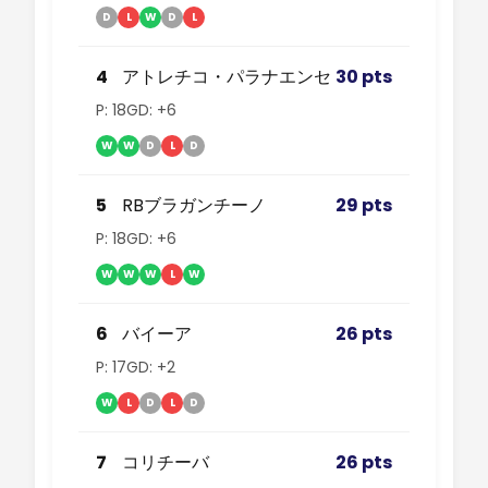
D
L
W
D
L
4
アトレチコ・パラナエンセ
30 pts
P: 18
GD: +6
W
W
D
L
D
5
RBブラガンチーノ
29 pts
P: 18
GD: +6
W
W
W
L
W
6
バイーア
26 pts
P: 17
GD: +2
W
L
D
L
D
7
コリチーバ
26 pts