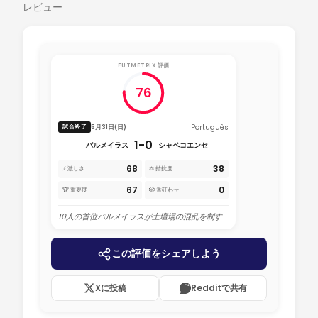
レビュー
FUTMETRIX 評価
76
Português
5月31日(日)
試合終了
1-0
パルメイラス
シャペコエンセ
68
38
⚡ 激しさ
⚖️ 拮抗度
67
0
🏆 重要度
🎲 番狂わせ
10人の首位パルメイラスが土壇場の混乱を制す
この評価をシェアしよう
Xに投稿
Redditで共有