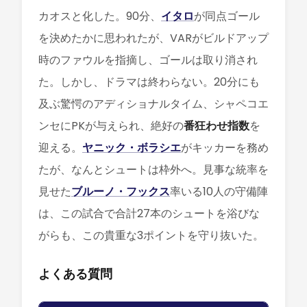
カオスと化した。90分、
イタロ
が同点ゴール
を決めたかに思われたが、VARがビルドアップ
時のファウルを指摘し、ゴールは取り消され
た。しかし、ドラマは終わらない。20分にも
及ぶ驚愕のアディショナルタイム、シャペコエ
ンセにPKが与えられ、絶好の
番狂わせ指数
を
迎える。
ヤニック・ボラシエ
がキッカーを務め
たが、なんとシュートは枠外へ。見事な統率を
見せた
ブルーノ・フックス
率いる10人の守備陣
は、この試合で合計27本のシュートを浴びな
がらも、この貴重な3ポイントを守り抜いた。
よくある質問