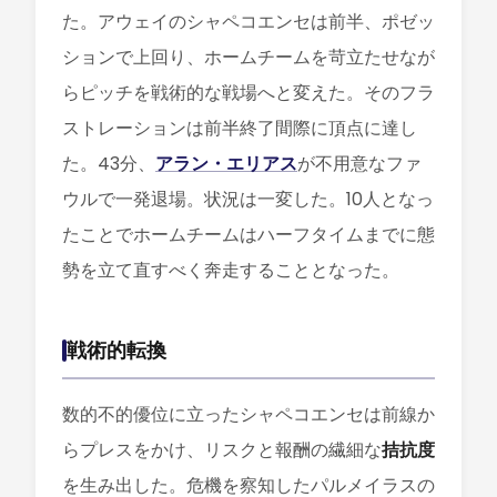
た。アウェイのシャペコエンセは前半、ポゼッ
ションで上回り、ホームチームを苛立たせなが
らピッチを戦術的な戦場へと変えた。そのフラ
ストレーションは前半終了間際に頂点に達し
た。43分、
アラン・エリアス
が不用意なファ
ウルで一発退場。状況は一変した。10人となっ
たことでホームチームはハーフタイムまでに態
勢を立て直すべく奔走することとなった。
戦術的転換
数的不的優位に立ったシャペコエンセは前線か
らプレスをかけ、リスクと報酬の繊細な
拮抗度
を生み出した。危機を察知したパルメイラスの