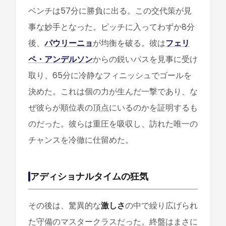
ベンチは57分に勝負に出る。この交代策が見
事な妙手となった。ピッチに入ってわずか8分
後、
パウリーニョ
が均衡を破る。彼は
フェリ
ペ・アンデルソン
からの鋭いパスを見事に受け
取り、65分に冷静なフィニッシュでゴールを
決めた。これは個の力が生んだ一撃であり、な
ぜ彼らが順位表の頂点にいるのかを証明するも
のだった。彼らは重圧を吸収し、訪れた唯一の
チャンスを冷徹に仕留めた。
アディショナルタイムの狂気
その後は、驚異的な
激しさ
の中で繰り広げられ
た守備のマスタークラスだった。終盤はまさに