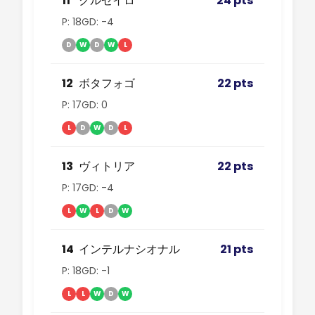
11
クルゼイロ
24 pts
P: 18
GD: -4
D
W
D
W
L
12
ボタフォゴ
22 pts
P: 17
GD: 0
L
D
W
D
L
13
ヴィトリア
22 pts
P: 17
GD: -4
L
W
L
D
W
14
インテルナシオナル
21 pts
P: 18
GD: -1
L
L
W
D
W