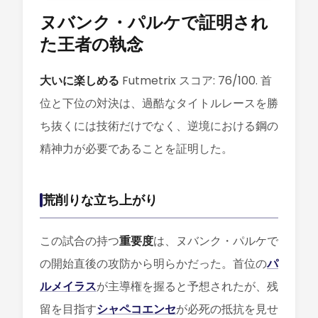
ヌバンク・パルケで証明され
た王者の執念
大いに楽しめる
Futmetrix スコア: 76/100. 首
位と下位の対決は、過酷なタイトルレースを勝
ち抜くには技術だけでなく、逆境における鋼の
精神力が必要であることを証明した。
荒削りな立ち上がり
この試合の持つ
重要度
は、ヌバンク・パルケで
の開始直後の攻防から明らかだった。首位の
パ
ルメイラス
が主導権を握ると予想されたが、残
留を目指す
シャペコエンセ
が必死の抵抗を見せ