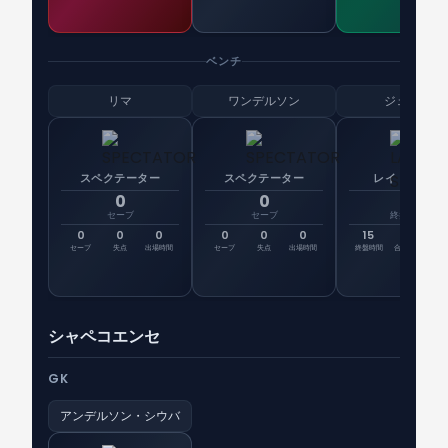
ベンチ
リマ
ワンデルソン
ジェフテ
スペクテーター
スペクテーター
レイトシフト
0
0
15
セーブ
セーブ
終盤時間
0
0
0
0
0
0
15
32
先
セーブ
失点
出場時間
セーブ
失点
出場時間
終盤時間
合計時間
出
シャペコエンセ
GK
アンデルソン・シウバ