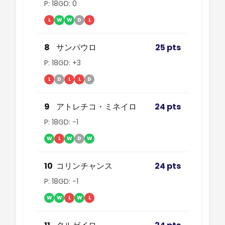
P: 18
GD: 0
L
W
W
D
L
8
サンパウロ
25 pts
P: 18
GD: +3
L
D
L
L
D
9
アトレチコ・ミネイロ
24 pts
P: 18
GD: -1
W
L
W
D
W
10
コリンチャンス
24 pts
P: 18
GD: -1
W
W
L
W
L