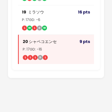
19
ミラソウ
16 pts
P: 17
GD: -6
L
W
L
D
W
20
シャペコエンセ
9 pts
P: 17
GD: -16
L
L
L
D
L