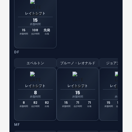
レイトシフト
15
終盤時間
15
108
先発
終盤時間
合計時間
出場
DF
エベルトン
ブルーノ・レオナルド
ジョアン・パウ
レイトシフト
レイトシフト
レイトシフト
8
15
15
終盤時間
終盤時間
終盤時間
8
82
82
15
71
71
15
108
先
終盤時間
合計時間
出場
終盤時間
合計時間
出場
終盤時間
合計時間
出
MF