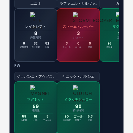
エニオ
ラファエル・カルヴァレイラ
カミロ
レイトシフト
ストームトルーパー
マグネット
8
3
92
終盤時間
シュート
活動量
8
82
82
3
0
0
92
82
1
終盤時間
合計時間
出場
シュート
ゴール
枠内
活動量
パス
デュ
FW
ジョバンニ・アウグスト
ヤニック・ボラシエ
マグネット
クラッチヒーロー
59
90
活動量
得点時間
59
51
8
90
ゴール
6.3
活動量
パス
デュエル
得点時間
影響力
評価