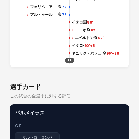
🔄
↓
フェリペ・アンデルソン
76'
🔄
↓
アルトゥール・ガブリエル
77'
🟨
イタロ
80'
🔄
↓
エニオ
82'
🔄
↓
エベルトン
82'
•
イタロ
90'+5
⚽
ヤニック・ボラシエ
90'+20
FT
選手カード
この試合の全選手に対する評価
パルメイラス
GK
マルセロ・ロンバ