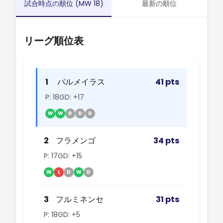
試合時点の順位 (MW 18)
最新の順位
リーグ順位表
1
パルメイラス
41 pts
P: 18
GD: +17
W
W
D
D
D
2
フラメンゴ
34 pts
P: 17
GD: +15
W
L
D
W
D
3
フルミネンセ
31 pts
P: 18
GD: +5