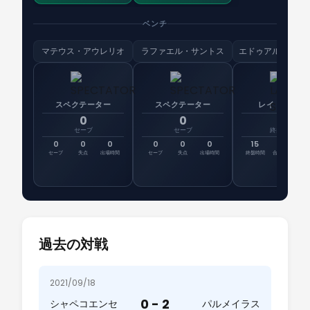
ベンチ
マテウス・アウレリオ
ラファエル・サントス
スペクテーター
スペクテーター
レイトシフト
0
0
15
セーブ
セーブ
終盤時間
0
0
0
0
0
0
15
37
先
セーブ
失点
出場時間
セーブ
失点
出場時間
終盤時間
合計時間
出
過去の対戦
2021/09/18
0 - 2
シャペコエンセ
パルメイラス