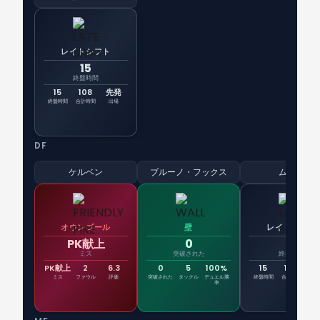
レイトシフト
15
終盤時間
15
108
先発
終盤時間
合計時間
出場
DF
ケルベン
ブルーノ・フックス
ムリロ
オウンゴール
壁
レイトシフト
PK献上
0
15
ミス
突破された
終盤時間
PK献上
2
6.3
0
5
100%
15
108
先
ミス
ファウル
評価
突破された
タックル
デュエル勝
終盤時間
合計時間
出
率