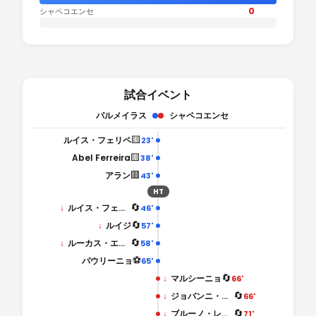
0
シャペコエンセ
試合イベント
パルメイラス
シャペコエンセ
🟨
ルイス・フェリペ
23'
🟨
Abel Ferreira
38'
🟥
アラン
43'
HT
🔄
↓
ルイス・フェリペ
46'
🔄
↓
ルイジ
57'
🔄
↓
ルーカス・エヴァンジェリスタ
58'
⚽
パウリーニョ
65'
🔄
↓
マルシーニョ
66'
🔄
↓
ジョバンニ・アウグスト
66'
🔄
↓
ブルーノ・レオナルド
71'