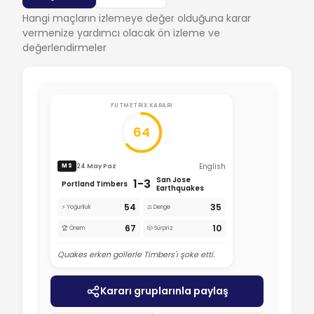
Hangi maçların izlemeye değer olduğuna karar
vermenize yardımcı olacak ön izleme ve
değerlendirmeler
FUTMETRIX KARARI
64
English
24 May Paz
MS
San Jose
1-3
Portland Timbers
Earthquakes
54
35
⚡ Yoğunluk
⚖️ Denge
67
10
🏆 Önem
🎲 Sürpriz
Quakes erken gollerle Timbers'ı şoke etti.
Kararı gruplarınla paylaş