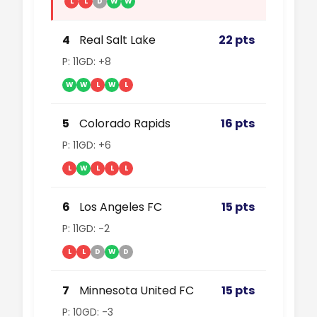
L
L
D
W
W
4
Real Salt Lake
22 pts
P: 11
GD: +8
W
W
L
W
L
5
Colorado Rapids
16 pts
P: 11
GD: +6
L
W
L
L
L
6
Los Angeles FC
15 pts
P: 11
GD: -2
L
L
D
W
D
7
Minnesota United FC
15 pts
P: 10
GD: -3