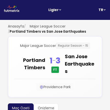
TR
Ligler
Anasayfa
/
Major League Soccer
/
Portland Timbers vs San Jose Earthquakes
Major League Soccer
Regular Season - 15
San Jose
1
3
-
Portland
Earthquake
Timbers
FT
s
Providence Park
Maç Özeti
Önizleme