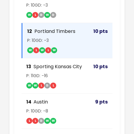
P: 10
GD: -3
W
L
D
W
D
12
Portland Timbers
10 pts
P: 10
GD: -3
W
L
W
L
W
13
Sporting Kansas City
10 pts
P: 11
GD: -16
W
W
L
D
L
14
Austin
9 pts
P: 10
GD: -8
L
L
D
W
W