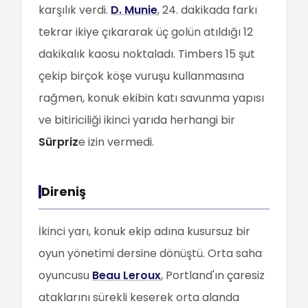
karşılık verdi.
D. Munie
, 24. dakikada farkı
tekrar ikiye çıkararak üç golün atıldığı 12
dakikalık kaosu noktaladı. Timbers 15 şut
çekip birçok köşe vuruşu kullanmasına
rağmen, konuk ekibin katı savunma yapısı
ve bitiriciliği ikinci yarıda herhangi bir
Sürpriz
e izin vermedi.
Direniş
İkinci yarı, konuk ekip adına kusursuz bir
oyun yönetimi dersine dönüştü. Orta saha
oyuncusu
Beau Leroux
, Portland'ın çaresiz
ataklarını sürekli keserek orta alanda