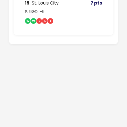
15
St. Louis City
7 pts
P: 9
GD: -9
W
W
L
L
L