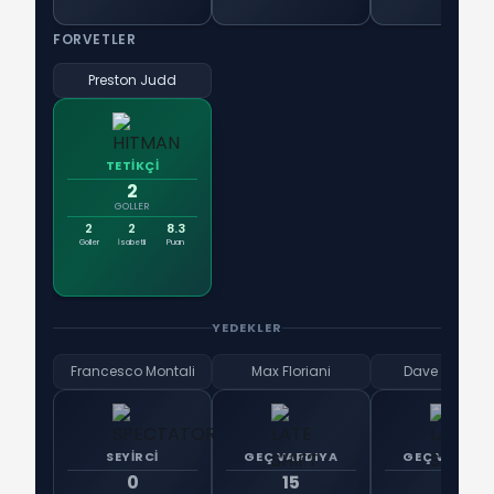
FORVETLER
Preston Judd
TETİKÇİ
2
GOLLER
2
2
8.3
Goller
İsabetli
Puan
YEDEKLER
Francesco Montali
Max Floriani
Dave Romne
SEYİRCİ
GEÇ VARDIYA
GEÇ VARDIY
0
15
15