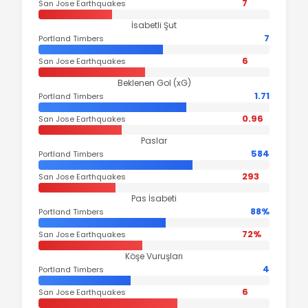
7
San Jose Earthquakes
İsabetli Şut
7
Portland Timbers
6
San Jose Earthquakes
Beklenen Gol (xG)
1.71
Portland Timbers
0.96
San Jose Earthquakes
Paslar
584
Portland Timbers
293
San Jose Earthquakes
Pas İsabeti
88%
Portland Timbers
72%
San Jose Earthquakes
Köşe Vuruşları
4
Portland Timbers
6
San Jose Earthquakes