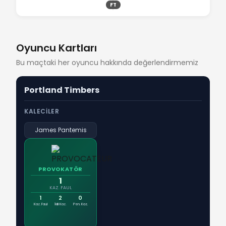
FT
Oyuncu Kartları
Bu maçtaki her oyuncu hakkında değerlendirmemiz
Portland Timbers
KALECILER
James Pantemis
PROVOKATÖR
1
KAZ. FAUL
1
2
0
Kaz. Faul
İkili Kaz.
Pen. Kaz.