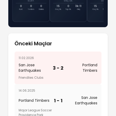
KURT.
GEÇ DK.
GEÇ DK.
0
0
0
15
0
İlk 11
15
14
İlk
Kurt.
Yenilen
Dakika
Geç Dk.
Top. Dk.
Giriş
Geç Dk.
Top. Dk.
Gi
Önceki Maçlar
11.02.2026
San Jose
Portland
3 - 2
Earthquakes
Timbers
Friendlies Clubs
14.06.2025
San Jose
1 - 1
Portland Timbers
Earthquakes
Major League Soccer
Providence Park