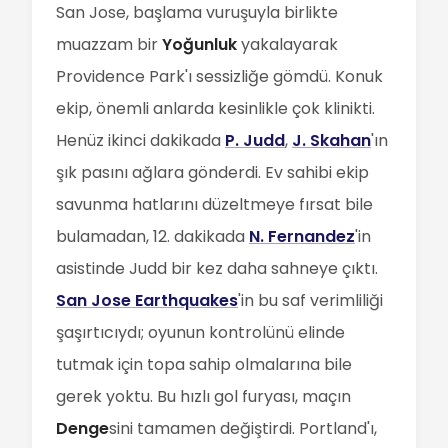
San Jose, başlama vuruşuyla birlikte
muazzam bir
Yoğunluk
yakalayarak
Providence Park'ı sessizliğe gömdü. Konuk
ekip, önemli anlarda kesinlikle çok klinikti.
Henüz ikinci dakikada
P. Judd
,
J. Skahan
'ın
şık pasını ağlara gönderdi. Ev sahibi ekip
savunma hatlarını düzeltmeye fırsat bile
bulamadan, 12. dakikada
N. Fernandez
'in
asistinde Judd bir kez daha sahneye çıktı.
San Jose Earthquakes
'in bu saf verimliliği
şaşırtıcıydı; oyunun kontrolünü elinde
tutmak için topa sahip olmalarına bile
gerek yoktu. Bu hızlı gol furyası, maçın
Denge
sini tamamen değiştirdi. Portland'ı,