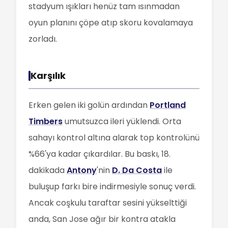
stadyum ışıkları henüz tam ısınmadan
oyun planını çöpe atıp skoru kovalamaya
zorladı.
Karşılık
Erken gelen iki golün ardından
Portland
Timbers
umutsuzca ileri yüklendi. Orta
sahayı kontrol altına alarak top kontrolünü
%66'ya kadar çıkardılar. Bu baskı, 18.
dakikada
Antony
'nin
D. Da Costa
ile
buluşup farkı bire indirmesiyle sonuç verdi.
Ancak coşkulu taraftar sesini yükselttiği
anda, San Jose ağır bir kontra atakla