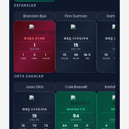
DEFANSLAR
Brandon Bye
Finn Surman
Kamal Miller
BOŞA ATAN
GEÇ VARDIYA
GEÇ VARDIY
1
15
15
ŞUTLAR
GEÇ DK.
GEÇ DK.
1
0
1
15
96
İlk 11
15
56
5
Şutlar
Goller
İsabetli
Geç Dk.
Top. Dk.
Giriş
Geç Dk.
Top. Dk.
Gi
ORTA SAHALAR
Joao Ortíz
Cole Bassett
Kristoffer Veld
GEÇ VARDIYA
MIKNATIS
MİMAR
15
94
4
GEÇ DK.
AKTIVITE
KILIT PASLAR
15
70
70
94
83
11
4
0
3