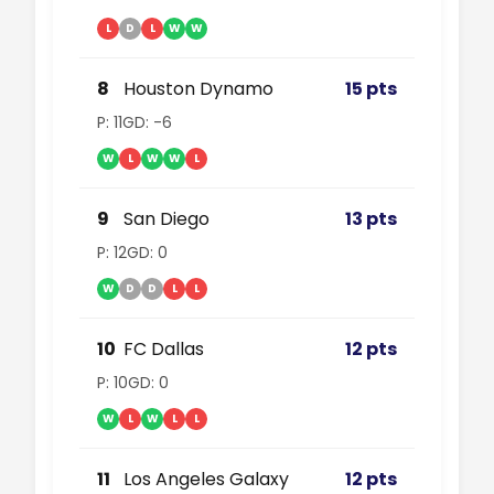
L
D
L
W
W
8
Houston Dynamo
15 pts
P: 11
GD: -6
W
L
W
W
L
9
San Diego
13 pts
P: 12
GD: 0
W
D
D
L
L
10
FC Dallas
12 pts
P: 10
GD: 0
W
L
W
L
L
11
Los Angeles Galaxy
12 pts