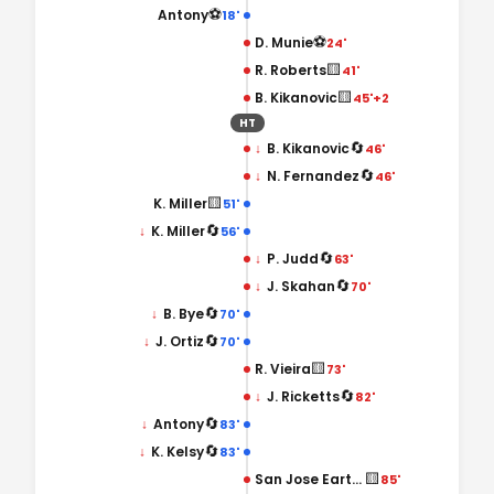
⚽
Antony
18'
⚽
D. Munie
24'
🟨
R. Roberts
41'
🟨
B. Kikanovic
45'+2
HT
🔄
↓
B. Kikanovic
46'
🔄
↓
N. Fernandez
46'
🟨
K. Miller
51'
🔄
↓
K. Miller
56'
🔄
↓
P. Judd
63'
🔄
↓
J. Skahan
70'
🔄
↓
B. Bye
70'
🔄
↓
J. Ortiz
70'
🟨
R. Vieira
73'
🔄
↓
J. Ricketts
82'
🔄
↓
Antony
83'
🔄
↓
K. Kelsy
83'
🟨
San Jose Earthquakes
85'