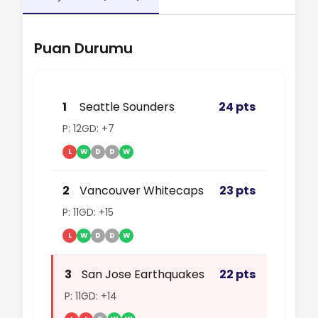
Puan Durumu
1
Seattle Sounders
24 pts
P: 12
GD: +7
L
W
D
D
W
2
Vancouver Whitecaps
23 pts
P: 11
GD: +15
L
W
D
D
W
3
San Jose Earthquakes
22 pts
P: 11
GD: +14