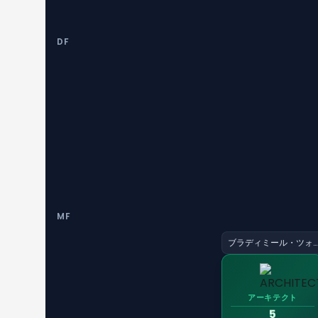
DF
MF
ブラディミール・ツォウファル
アーキテクト
5