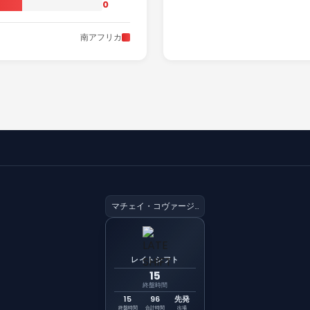
0
南アフリカ
マチェイ・コヴァージュ
レイトシフト
15
終盤時間
15
96
先発
終盤時間
合計時間
出場