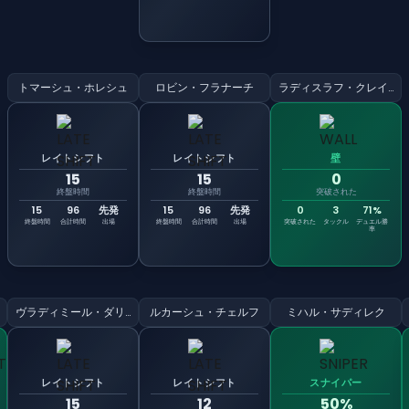
トマーシュ・ホレシュ
ロビン・フラナーチ
ラディスラフ・クレイチー
レイトシフト
レイトシフト
壁
15
15
0
終盤時間
終盤時間
突破された
15
96
先発
15
96
先発
0
3
71%
終盤時間
合計時間
出場
終盤時間
合計時間
出場
突破された
タックル
デュエル勝
率
ヴラディミール・ダリダ
ルカーシュ・チェルフ
ミハル・サディレク
レイトシフト
レイトシフト
スナイパー
15
12
50%