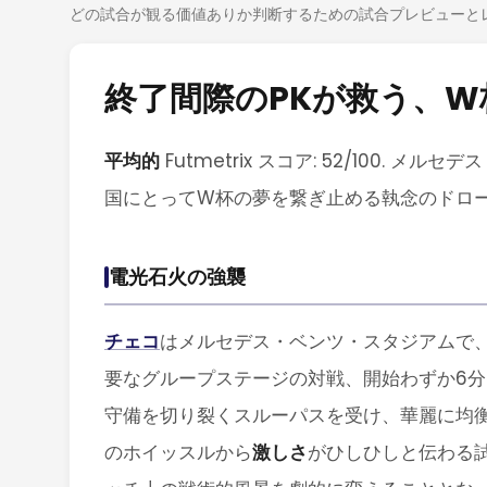
どの試合が観る価値ありか判断するための試合プレビューと
終了間際のPKが救う、
平均的
Futmetrix スコア: 52/100
国にとってW杯の夢を繋ぎ止める執念のドロ
電光石火の強襲
チェコ
はメルセデス・ベンツ・スタジアムで
要なグループステージの対戦、開始わずか6分
守備を切り裂くスルーパスを受け、華麗に均
のホイッスルから
激しさ
がひしひしと伝わる