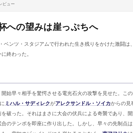
レビュー
W杯への望みは崖っぷちへ
. メルセデス・ベンツ・スタジアムで行われた生き残りをかけた激闘は
ーに終わった。
、開始早々相手を驚愕させる電光石火の攻撃を見せた。この
に
ミハル・サディレク
が
アレクサンドル・ソイカ
からの見
衡を破った。それはまさに大会の伏兵による奇襲であり、開
試合のテンポを即座に作り出した。しかし、早々の先制点は