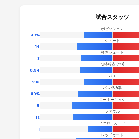
試合スタッツ
ポゼッション
39%
シュート
14
枠内シュート
3
期待得点 (xG)
0.94
パス
336
パス成功率
80%
コーナーキック
5
ファウル
12
イエローカード
1
レッドカード