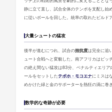
ッチ上の戦術的風景を劇的に変えることとな
静に立て直し、試合全体のテンポを支配し始め
に従いボールを回した。統率の取れたビルド
大量シュートの猛攻
後半が進むにつれ、試合の
拮抗度
は完全に追
ュート合戦へと変貌した。南アフリカはピッ
の絶え間ない猛攻は83分、ペナルティエリア
ールをセットした
テボホ・モコエナ
にミスは
めかけた緑と金のサポーターを熱狂の渦に巻
数学的な奇跡が必要