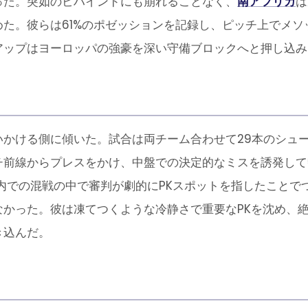
った。突如のビハインドにも崩れることなく、
南アフリカ
は
た。彼らは61%のポゼッションを記録し、ピッチ上でメソ
アップはヨーロッパの強豪を深い守備ブロックへと押し込み
いかける側に傾いた。試合は両チーム合わせて29本のシュ
チ前線からプレスをかけ、中盤での決定的なミスを誘発して
内での混戦の中で審判が劇的にPKスポットを指したことで
なかった。彼は凍てつくような冷静さで重要なPKを沈め、
き込んだ。