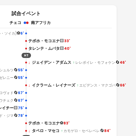
試合イベント
チェコ
南アフリカ
⚽
6'
ル・ソイカ)
🟨
テボホ・モコエナ
33'
🟨
タレンテ・ムバタ
40'
HT
🔄
↓
ジェイデン・アダムス
46'
↑
レレボイレ・モフォケン
🔄
55'
シュルツ
🔄
55'
ゼレニー
🔄
↓
イクラーム・レイナーズ
66'
↑
エビデンス・マクゴパ
🔄
67'
ロヴォド
🔄
67'
ウチェク
🟨
レイチー
75'
🔄
78'
ド・ジマ
⚽
テボホ・モコエナ
83'
🔄
↓
タペロ・マセコ
84'
↑
カモゲロ・セベレベレ