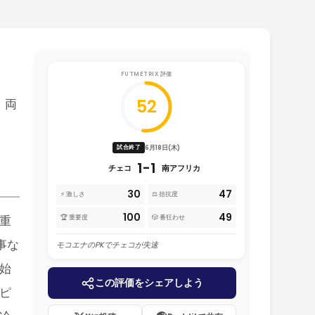
FUTMETRIX 評価
52
、両
6月18日(木)
試合終了
1-1
チェコ
南アフリカ
30
47
⚡ 激しさ
⚖️ 拮抗度
100
49
重
🏆 重要度
🎲 番狂わせ
事な
モコエナのPKでチェコが失速
始
この評価をシェアしよう
ピ