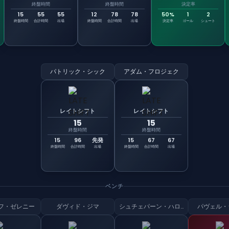
終盤時間
終盤時間
決定率
15
55
55
12
78
78
50%
1
2
終盤時間
合計時間
出場
終盤時間
合計時間
出場
決定率
ゴール
シュート
パトリック・シック
アダム・フロジェク
レイトシフト
レイトシフト
15
15
終盤時間
終盤時間
15
96
先発
15
67
67
終盤時間
合計時間
出場
終盤時間
合計時間
出場
ベンチ
フ・ゼレニー
ダヴィド・ジマ
シュチェパーン・ハロウペク
パヴェル・