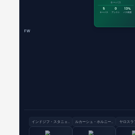
キーパス
5
0
13%
キーパス
アシスト
パス精度
FW
インドジフ・スタニェク
ルカーシュ・ホルニーチェク
ヤロスラ