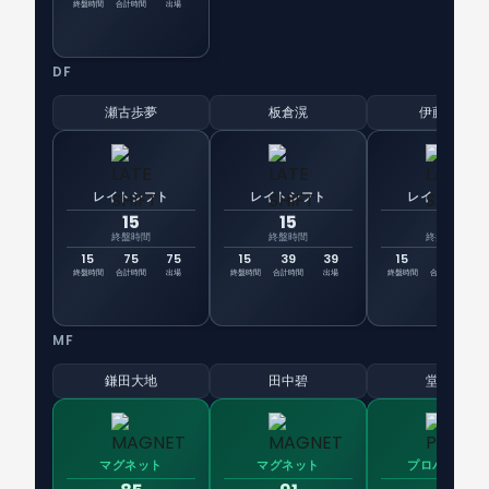
終盤時間
合計時間
出場
DF
瀬古歩夢
板倉滉
伊藤洋輝
レイトシフト
レイトシフト
レイトシフト
15
15
15
終盤時間
終盤時間
終盤時間
15
75
75
15
39
39
15
90
先
終盤時間
合計時間
出場
終盤時間
合計時間
出場
終盤時間
合計時間
出
MF
鎌田大地
田中碧
堂安律
マグネット
マグネット
プロバイダー