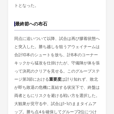
トとなった。
最終節への布石
同点に追いついて以降、試合は再び膠着状態へ
と突入した。勝ち越しを狙うアウェイチームは
合計10本のシュートを放ち、計8本のコーナー
キックから猛攻を仕掛けたが、守備陣が体を張
って決死のクリアを見せる。このグループステ
ージ第3節における
重要度
は計り知れず、敗北
が即ち敗退の危機に直結する状況下で、終盤は
両者ともにリスクを避ける戦い方を選択した。
大観衆が見守る中、試合は1-1のままタイムア
ップ。勝ち点4を確保してグループ2位につけ