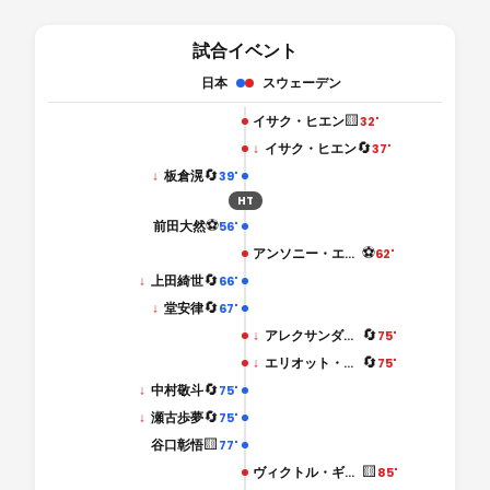
試合イベント
日本
スウェーデン
🟨
イサク・ヒエン
32'
🔄
↓
イサク・ヒエン
37'
🔄
↓
板倉滉
39'
HT
⚽
前田大然
56'
⚽
アンソニー・エランガ
62'
🔄
↓
上田綺世
66'
🔄
↓
堂安律
67'
🔄
↓
アレクサンダー・ベルンハルドソン
75'
🔄
↓
エリオット・ストラウド
75'
🔄
↓
中村敬斗
75'
🔄
↓
瀬古歩夢
75'
🟨
谷口彰悟
77'
🟨
ヴィクトル・ギョケレス
85'