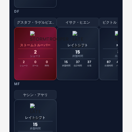
DF
グスタフ・ラゲルビエルケ
イサク・ヒエン
ビクトル・リンデ
ストームトルーパー
レイトシフト
NPC
2
15
87
シュート
終盤時間
出場時間
2
0
0
15
37
37
87
43%
6
シュート
ゴール
枠内
終盤時間
合計時間
出場
出場時間
パス精度
評
MF
ヤシン・アヤリ
レイトシフト
15
終盤時間