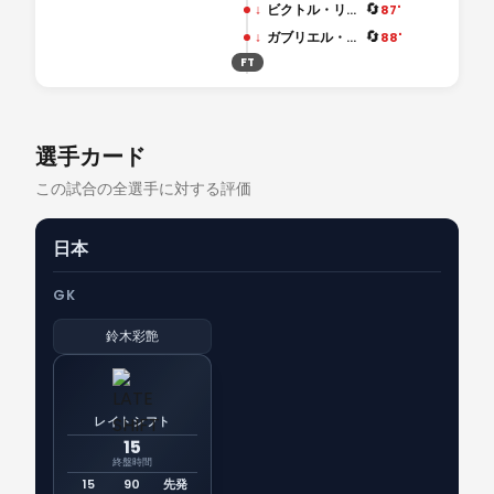
🔄
↓
ビクトル・リンデロフ
87'
🔄
↓
ガブリエル・グドムンドソン
88'
FT
選手カード
この試合の全選手に対する評価
日本
GK
鈴木彩艶
レイトシフト
15
終盤時間
15
90
先発