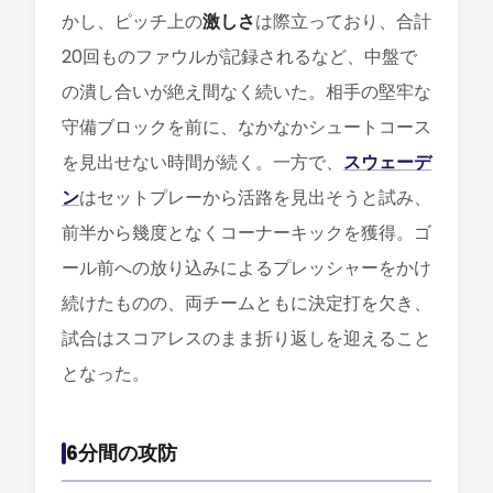
かし、ピッチ上の
激しさ
は際立っており、合計
20回ものファウルが記録されるなど、中盤で
の潰し合いが絶え間なく続いた。相手の堅牢な
守備ブロックを前に、なかなかシュートコース
を見出せない時間が続く。一方で、
スウェーデ
ン
はセットプレーから活路を見出そうと試み、
前半から幾度となくコーナーキックを獲得。ゴ
ール前への放り込みによるプレッシャーをかけ
続けたものの、両チームともに決定打を欠き、
試合はスコアレスのまま折り返しを迎えること
となった。
6分間の攻防