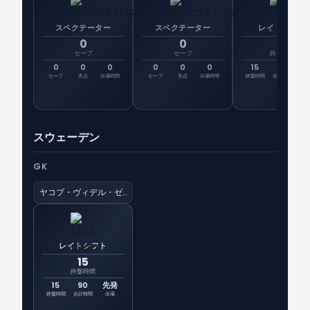
スペクテーター
スペクテーター
レイトシフト
0
0
15
セーブ
セーブ
終盤時間
0
0
0
0
0
0
15
51
先
セーブ
失点
出場時間
セーブ
失点
出場時間
終盤時間
合計時間
出
スウェーデン
GK
ヤコブ・ヴィデル・ゼッターストレーム
レイトシフト
15
終盤時間
15
90
先発
終盤時間
合計時間
出場