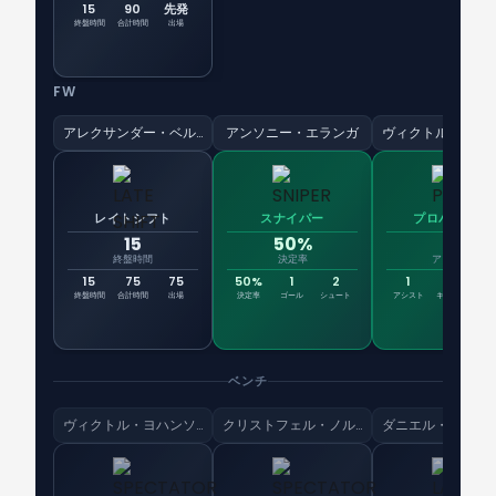
15
90
先発
終盤時間
合計時間
出場
FW
アレクサンダー・ベルンハルドソン
アンソニー・エランガ
レイトシフト
スナイパー
プロバイダー
15
50%
1
終盤時間
決定率
アシスト
15
75
75
50%
1
2
1
1
6
終盤時間
合計時間
出場
決定率
ゴール
シュート
アシスト
キーパス
評
ベンチ
ヴィクトル・ヨハンソン
クリストフェル・ノルフェルト