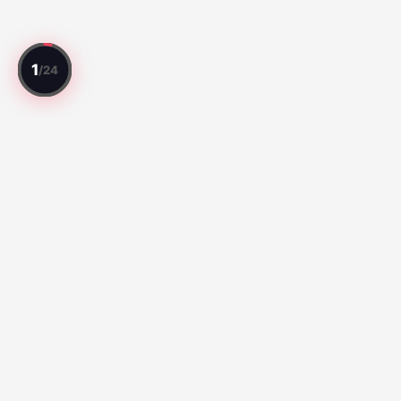
全試合をレビュー。全選手を評価。
注目の試合
Série A:
Fluminense vs Palmeiras (92)
Santos vs Atletico
Paranaense (65)