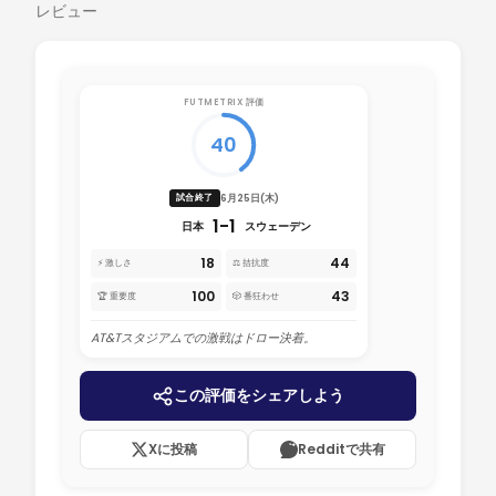
レビュー
FUTMETRIX 評価
40
6月25日(木)
試合終了
1-1
日本
スウェーデン
18
44
⚡ 激しさ
⚖️ 拮抗度
100
43
🏆 重要度
🎲 番狂わせ
AT&Tスタジアムでの激戦はドロー決着。
この評価をシェアしよう
Xに投稿
Redditで共有