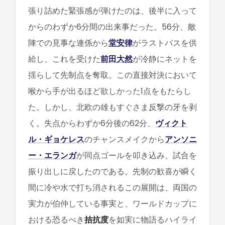
張り詰めた緊張感が弾けたのは、後半に入って
からのわずか6分間の出来事だった。56分、敵
陣での見事な連係から
堂安律
がラストパスを供
給し、これを受けた
前田大然
が冷静にネットを
揺らして先制点を奪取。この直接対決において
喉から手が出るほど欲しかった1点をもたらし
た。しかし、北欧の雄もすぐさま反撃の牙を剥
く。失点からわずか6分後の62分、
ヴィクト
ル・ギョケレス
のチャンスメイクから
アンソニ
ー・エランガ
が同点ゴールを叩き込み、試合を
振り出しに戻したのである。先制の歓喜が瞬く
間に冷や水で打ち消されるこの展開は、両国の
実力が伯仲している事実と、ワールドカップに
おける恐るべき
拮抗度
を如実に物語るハイライ