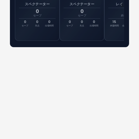
スペクテーター
スペクテーター
レイトシフト
0
0
15
セーブ
セーブ
終盤時間
0
0
0
0
0
0
15
15
先
セーブ
失点
出場時間
セーブ
失点
出場時間
終盤時間
合計時間
出