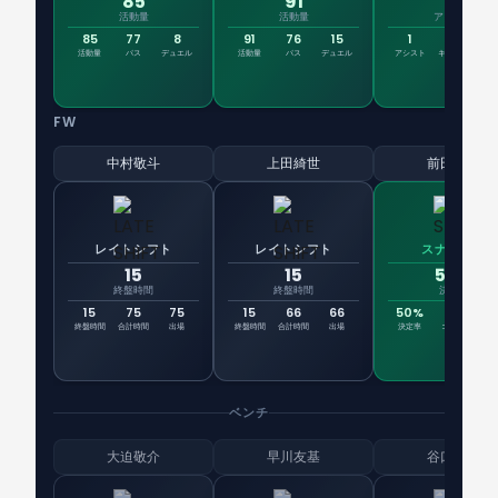
85
91
1
活動量
活動量
アシスト
85
77
8
91
76
15
1
1
7
活動量
パス
デュエル
活動量
パス
デュエル
アシスト
キーパス
評
FW
中村敬斗
上田綺世
前田大然
レイトシフト
レイトシフト
スナイパー
15
15
50%
終盤時間
終盤時間
決定率
15
75
75
15
66
66
50%
1
終盤時間
合計時間
出場
終盤時間
合計時間
出場
決定率
ゴール
シュ
ベンチ
大迫敬介
早川友基
谷口彰悟